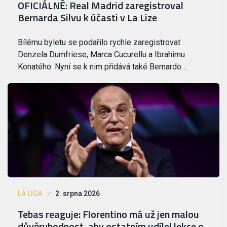
OFICIÁLNĚ: Real Madrid zaregistroval
Bernarda Silvu k účasti v La Lize
Bílému byletu se podařilo rychle zaregistrovat
Denzela Dumfriese, Marca Cucurellu a Ibrahimu
Konatého. Nyní se k nim přidává také Bernardo…
LA LIGA
2. srpna 2026
Tebas reaguje: Florentino má už jen malou
důvěryhodnost, aby ostatním udílel lekce o