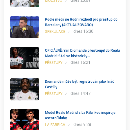
dnes 20:09
MUŽSTVO
Podle médií se Rodri rozhodl pro přestup do
Barcelony (AKTUALIZOVÁNO)
dnes 16:30
SPEKULACE
OFICIÁLNĚ: Yan Diomande přestoupil do Realu
Madrid! Stal se historicky…
dnes 16:21
PŘESTUPY
Diomandé může být registrován jako hráč
Castilly
dnes 14:47
PŘESTUPY
Model Realu Madrid s La Fábrikou inspiruje
ostatní kluby
dnes 9:28
LA FÁBRICA