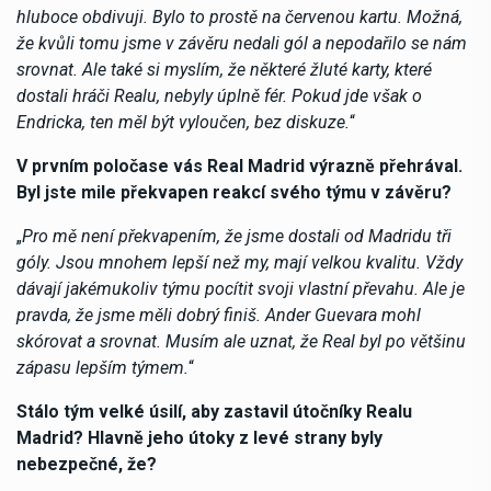
hluboce obdivuji. Bylo to prostě na červenou kartu. Možná,
že kvůli tomu jsme v závěru nedali gól a nepodařilo se nám
srovnat. Ale také si myslím, že některé žluté karty, které
dostali hráči Realu, nebyly úplně fér. Pokud jde však o
Endricka, ten měl být vyloučen, bez diskuze.
“
V prvním poločase vás Real Madrid výrazně přehrával.
Byl jste mile překvapen reakcí svého týmu v závěru?
„
Pro mě není překvapením, že jsme dostali od Madridu tři
góly. Jsou mnohem lepší než my, mají velkou kvalitu. Vždy
dávají jakémukoliv týmu pocítit svoji vlastní převahu. Ale je
pravda, že jsme měli dobrý finiš. Ander Guevara mohl
skórovat a srovnat. Musím ale uznat, že Real byl po většinu
zápasu lepším týmem.
“
Stálo tým velké úsilí, aby zastavil útočníky Realu
Madrid? Hlavně jeho útoky z levé strany byly
nebezpečné, že?