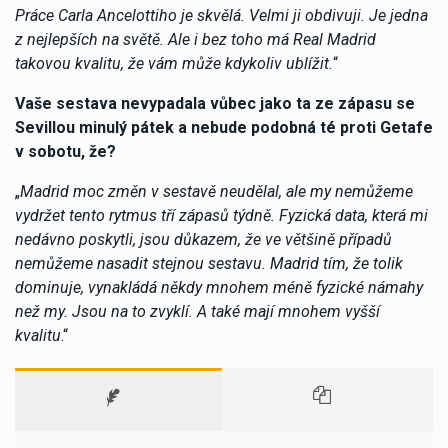
Práce Carla Ancelottiho je skvělá. Velmi ji obdivuji. Je jedna
z nejlepších na světě. Ale i bez toho má Real Madrid
takovou kvalitu, že vám může kdykoliv ublížit.
“
Vaše sestava nevypadala vůbec jako ta ze zápasu se
Sevillou minulý pátek a nebude podobná té proti Getafe
v sobotu, že?
„
Madrid moc změn v sestavě neudělal, ale my nemůžeme
vydržet tento rytmus tří zápasů týdně. Fyzická data, která mi
nedávno poskytli, jsou důkazem, že ve většině případů
nemůžeme nasadit stejnou sestavu. Madrid tím, že tolik
dominuje, vynakládá někdy mnohem méně fyzické námahy
než my. Jsou na to zvyklí. A také mají mnohem vyšší
kvalitu
.“