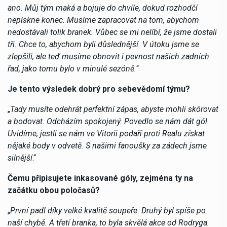
ano. Můj tým maká a bojuje do chvíle, dokud rozhodčí
nepískne konec. Musíme zapracovat na tom, abychom
nedostávali tolik branek. Vůbec se mi nelíbí, že jsme dostali
tři. Chce to, abychom byli důslednější. V útoku jsme se
zlepšili, ale teď musíme obnovit i pevnost našich zadních
řad, jako tomu bylo v minulé sezóně.
“
Je tento výsledek dobrý pro sebevědomí týmu?
„
Tady musíte odehrát perfektní zápas, abyste mohli skórovat
a bodovat. Odcházím spokojený. Povedlo se nám dát gól.
Uvidíme, jestli se nám ve Vitorii podaří proti Realu získat
nějaké body v odvetě. S našimi fanoušky za zádech jsme
silnější
.“
Čemu připisujete inkasované góly, zejména ty na
začátku obou poločasů?
„
První padl díky velké kvalitě soupeře. Druhý byl spíše po
naší chybě. A třetí branka, to byla skvělá akce od Rodryga.