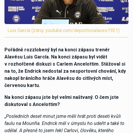
Luis García (zdroj: youtube.com/deportivoalaves1921)
Pořádně rozzlobený byl na konci zápasu trenér
Alavésu Luis García. Na konci zápasu byl vidět
v rozhořčené diskuzi s Carlem Ancelottim. Stěžoval si
na to, že Endrick nedostal za nesportovní chování, kdy
nakopl bránícího hráče Alavésu do citlivých míst,
červenou kartu.
Na konci zápasu jste byl velmi naštvaný. O čem jste
diskutoval s Ancelottim?
„
Posledních deset minut jsme měli hrát proti deseti kvůli
faulu na Mouriña. Endrick měl v úmyslu ho udeřit a také to
udělal. A přesně to jsem řekl Carlovi, člověku, kterého