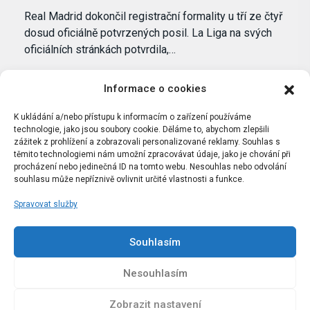
Real Madrid dokončil registrační formality u tří ze čtyř
dosud oficiálně potvrzených posil. La Liga na svých
oficiálních stránkách potvrdila,…
Informace o cookies
K ukládání a/nebo přístupu k informacím o zařízení používáme
technologie, jako jsou soubory cookie. Děláme to, abychom zlepšili
zážitek z prohlížení a zobrazovali personalizované reklamy. Souhlas s
těmito technologiemi nám umožní zpracovávat údaje, jako je chování při
procházení nebo jedinečná ID na tomto webu. Nesouhlas nebo odvolání
souhlasu může nepříznivě ovlivnit určité vlastnosti a funkce.
Spravovat služby
Portál Bílýbalet.cz byl založen pod názvem Real-
Madrid.cz v roce 2007
Souhlasím
Kopírování obsahu je přísně zakázáno.
Nesouhlasím
Zobrazit nastavení