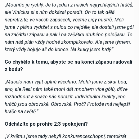
„
Mouriño je rychlý. Je to jeden z našich nejrychlejších hráčů,
ale Vinícius si s ním dokázal poradit. On to tak dělá
nepřetržitě, ve všech zápasech, včetně Ligy mistrů. Měli
jsme v plánu vydržet s nulou co nejdéle, ale dostali jsme gól
na začátku zápasu a pak i na začátku druhého poločasu. To
nám náš plán vždy hodně zkomplikovalo. Ale jsme týmem,
který vždy bojuje až do konce. Na kluky jsem hrdý.
“
Co chybělo k tomu, abyste se na konci zápasu radovali
z bodu?
„
Muselo nám vyjít úplně všechno. Mohli jsme získat bod,
ano, ale Real nám také mohl dát mnohem více gólů, dříve
rozhodnout a snáze nás porazit. Individuální kvality jeho
hráčů jsou obrovské. Obrovské. Proč? Protože má nejlepší
hráče na světě.
“
Odcházíte po prohře 2:3 spokojeni?
„
V květnu jsme tady nebyli konkurenceschopní, tentokrát