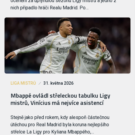
ocenění za uplynulou sezonu Ligy mistrů a jedno z
nich připadlo hráči Realu Madrid. Po…
LIGA MISTRŮ
31. května 2026
Mbappé ovládl střeleckou tabulku Ligy
mistrů, Vinícius má nejvíce asistencí
Stejně jako před rokem, kdy alespoň částečnou
útěchou pro Real Madrid byla koruna nejlepšího
střelce La Ligy pro Kyliana Mbappého,…