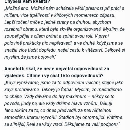
Chyběla vám kvalita?
„
Možná ano. Možná nám scházela větší přesnost při práci s
míčem, více trpělivosti v klíčových momentech zápasu.
Lepší točení míče z jedné strany na druhou, abychom
rozebrali obranu, která byla skvěle organizovaná. Myslím, že
soupeř přijel s cílem bránit a splnit svou roli. V první
polovině prakticky nic nepředvedl, a ve druhé, když jsme se
snažili více tlačit dopředu, našel cestu k vítězství. Celkově si
myslím, že jsme bojovali
.“
Ancelotti říkal, že nese největší odpovědnost za
výsledek. Cítíme i vy část této odpovědnosti?
„
Když vyhráváme, jsme za to odpovědní všichni, stejně jako
když prohráváme. Takový je fotbal. Myslím, že madridismo
to chápe. Vždy dáváme do hry maximum – někdy se to
povede, jindy ne, ale vždy držíme hlavu vzhůru. Děkuji
fanouškům za to, co dnes předvedli, za neuvěřitelnou
atmosféru, kterou vytvořili. Stadion byl ohromující. Vrátíme
se silnější, Real se vždy vrací. Děkujeme za vaši podporu
.“