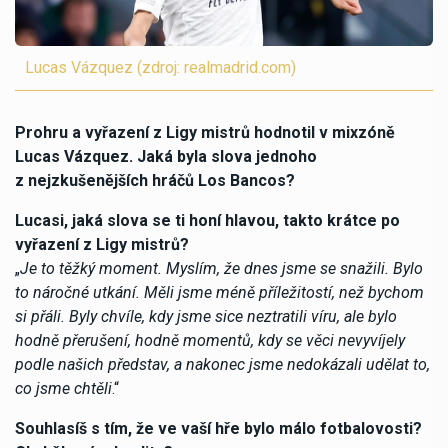
Lucas Vázquez (zdroj: realmadrid.com)
Prohru a vyřazení z Ligy mistrů hodnotil v mixzóně
Lucas Vázquez. Jaká byla slova jednoho
z nejzkušenějších hráčů Los Bancos?
Lucasi, jaká slova se ti honí hlavou, takto krátce po
vyřazení z Ligy mistrů?
„
Je to těžký moment. Myslím, že dnes jsme se snažili. Bylo
to náročné utkání. Měli jsme méně příležitostí, než bychom
si přáli. Byly chvíle, kdy jsme sice neztratili víru, ale bylo
hodně přerušení, hodně momentů, kdy se věci nevyvíjely
podle našich představ, a nakonec jsme nedokázali udělat to,
co jsme chtěli
.“
Souhlasíš s tím, že ve vaší hře bylo málo fotbalovosti?