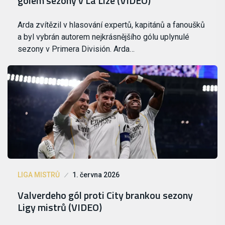
gólem sezony v La Lize (VIDEO)
Arda zvítězil v hlasování expertů, kapitánů a fanoušků
a byl vybrán autorem nejkrásnějšího gólu uplynulé
sezony v Primera División. Arda…
LIGA MISTRŮ
1. června 2026
Valverdeho gól proti City brankou sezony
Ligy mistrů (VIDEO)