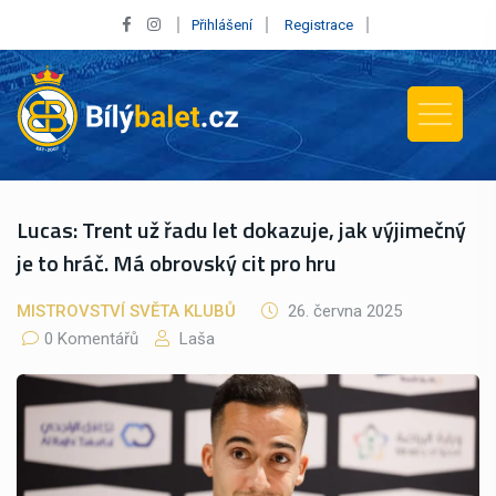
Přihlášení
Registrace
Lucas: Trent už řadu let dokazuje, jak výjimečný
je to hráč. Má obrovský cit pro hru
MISTROVSTVÍ SVĚTA KLUBŮ
26. června 2025
0 Komentářů
Laša