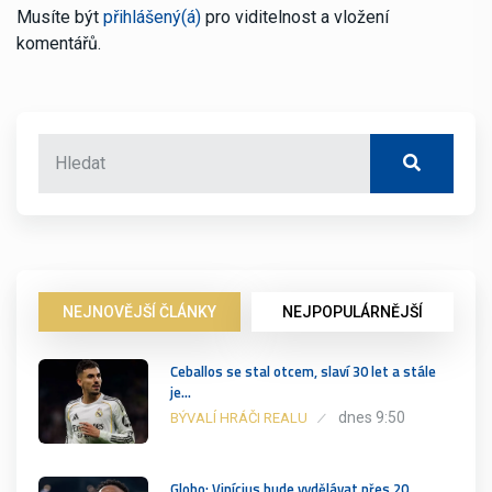
Musíte být
přihlášený(á)
pro viditelnost a vložení
komentářů.
NEJNOVĚJŠÍ ČLÁNKY
NEJPOPULÁRNĚJŠÍ
Ceballos se stal otcem, slaví 30 let a stále
je…
dnes 9:50
BÝVALÍ HRÁČI REALU
Globo: Vinícius bude vydělávat přes 20