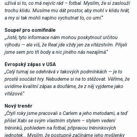
užívá si to, co má nejvíc rád – fotbal. Myslím, že si zaslouží
trochu klidu. Musíme mu dát prostor, aby mohl v klidu hrát,
a my si tak mohli naplno vychutnat to, co umí
.“
Soupeř pro osmifinále
„
Jistě, tyto informace nám mohou poskytnout určitou
výhodu — ale víš, že Real jde vždy jen za vítězstvím. Přijeli
jsme sem pro tři body a nic jiného nás nezajímá
.“
Evropský zápas v USA
„Celý turnaj se odehrává v takových podmínkách — je to
prostě součást hry. Nebudeme si na to stěžovat. Věříme, že
uvidíme kvalitní zápas a doufáme, že z něj vyjdeme jako
vítězové
.“
Nový trenér
„
Čtyři roky jsme pracovali s Carlem a jeho metodami, a teď
přišel Xabi se svým vlastním stylem – stylem vedení
tréninků, pohledem na fotbal, přípravou tréninkových
jednotek… Myslím, že postupně začínáme jeho myšlenky