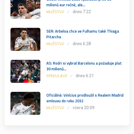
milionů eur ročně, ale…
dnes 7:22
MUŽSTVO
SER: Arbeloa chce ve Fulhamu také Thiaga
Pitarcha
dnes 6:28
MUŽSTVO
AS: Rodri si vybral Barcelonu a požaduje plat
30 milionů…
dnes 6:21
SPEKULACE
Oficiálně: Vinícius prodloužil s Realem Madrid
smlouvu do roku 2032
včera 20:09
MUŽSTVO