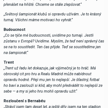
přenášet na hřiště. Chceme se stále zlepšovat
.“
„
Světový šampionát klubů si opravdu užívám. Je to krásný
turnaj. Všichni máme motivaci ho vyhrát
.“
Budoucnost
„
Co se týče mé budoucnosti, uvidíme po turnaji. Jestli
zůstanu v Evropě? Uvidíme. Myslím, že teď není správný čas
se na to soustředit. Ten čas přijde. Teď se soustředíme jen
na šampionát
.“
Trent
„Trent už řadu let dokazuje, jak výjimečný je to hráč. Má
obrovský cit pro hru a Realu Madrid může nabídnout
opravdu hodně. Přeji mu jen to nejlepší. Je šťastný, fotbal
ho baví a zaslouží si klid, aby mohl předvádět to nejlepší ze
sebe — a my si jeho hru mohli opravdu užít
.“
Rozloučení s Bernabéu
„
Strávil jsem tam deset let, a ještě dřív jsem na ten stadion