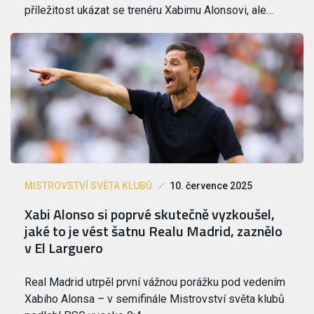
příležitost ukázat se trenéru Xabimu Alonsovi, ale…
MISTROVSTVÍ SVĚTA KLUBŮ
10. července 2025
Xabi Alonso si poprvé skutečně vyzkoušel,
jaké to je vést šatnu Realu Madrid, zaznělo
v El Larguero
Real Madrid utrpěl první vážnou porážku pod vedením
Xabiho Alonsa – v semifinále Mistrovství světa klubů