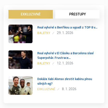
EXKLUZIVNĚ
PŘESTUPY
Real vyhořel s Benfikou a vypadl z TOP 8 v…
29. 1. 2026
BALETKY
Real vyhořel v El Clásiku a Barcelona slaví
Superpohár. Frustrace…
12. 1. 2026
BALETKY
Dokáže Xabi Alonso zkrotit kabinu plnou
silných eg?
8. 1. 2026
EXKLUZIVNĚ