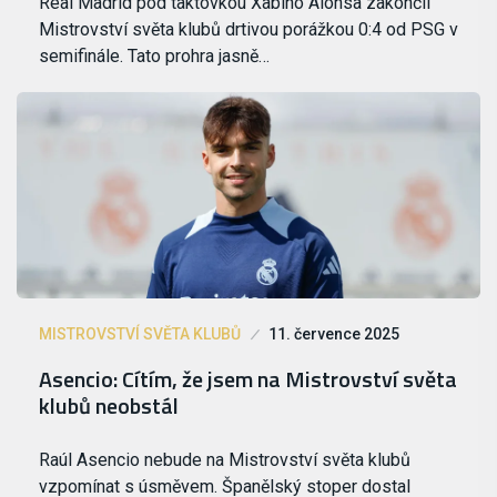
Real Madrid pod taktovkou Xabiho Alonsa zakončil
Mistrovství světa klubů drtivou porážkou 0:4 od PSG v
semifinále. Tato prohra jasně…
MISTROVSTVÍ SVĚTA KLUBŮ
11. července 2025
Asencio: Cítím, že jsem na Mistrovství světa
klubů neobstál
Raúl Asencio nebude na Mistrovství světa klubů
vzpomínat s úsměvem. Španělský stoper dostal