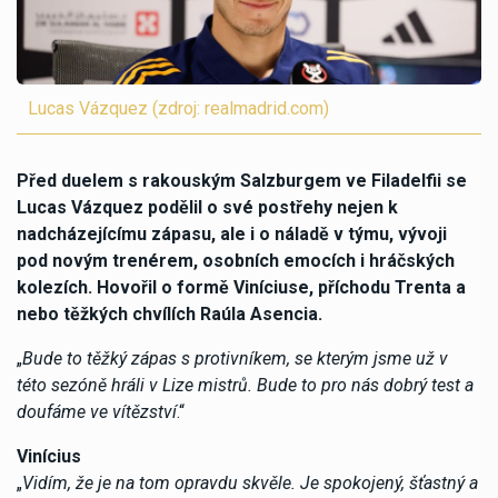
Lucas Vázquez (zdroj: realmadrid.com)
Před duelem s rakouským Salzburgem ve Filadelfii se
Lucas Vázquez podělil o své postřehy nejen k
nadcházejícímu zápasu, ale i o náladě v týmu, vývoji
pod novým trenérem, osobních emocích i hráčských
kolezích. Hovořil o formě Viníciuse, příchodu Trenta a
nebo těžkých chvílích Raúla Asencia.
„
Bude to těžký zápas s protivníkem, se kterým jsme už v
této sezóně hráli v Lize mistrů. Bude to pro nás dobrý test a
doufáme ve vítězství
.“
Vinícius
„
Vidím, že je na tom opravdu skvěle. Je spokojený, šťastný a