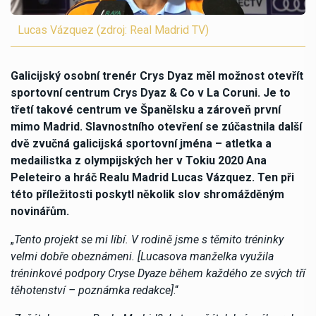
Lucas Vázquez (zdroj: Real Madrid TV)
Galicijský osobní trenér Crys Dyaz měl možnost otevřít
sportovní centrum Crys Dyaz & Co v La Coruni. Je to
třetí takové centrum ve Španělsku a zároveň první
mimo Madrid. Slavnostního otevření se zúčastnila další
dvě zvučná galicijská sportovní jména – atletka a
medailistka z olympijských her v Tokiu 2020 Ana
Peleteiro a hráč Realu Madrid Lucas Vázquez. Ten při
této příležitosti poskytl několik slov shromážděným
novinářům.
„
Tento projekt se mi líbí. V rodině jsme s těmito tréninky
velmi dobře obeznámeni. [Lucasova manželka využila
tréninkové podpory Cryse Dyaze během každého ze svých tří
těhotenství – poznámka redakce]
.“