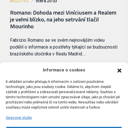
MUŽSTVO
včera 20:03
Romano: Dohoda mezi Viníciusem a Realem
je velmi blízko, na jeho setrvání tlačil
Mourinho
Fabrizio Romano se ve svém nejnovějším videu
podělil o informace a postřehy týkající se budoucnosti
brazilského útočníka v Realu Madrid.…
Informace o cookies
K ukládání a/nebo přístupu k informacím o zařízení používáme
technologie, jako jsou soubory cookie. Děláme to, abychom zlepšili
zážitek z prohlížení a zobrazovali personalizované reklamy. Souhlas s
těmito technologiemi nám umožní zpracovávat údaje, jako je chování při
procházení nebo jedinečná ID na tomto webu. Nesouhlas nebo odvolání
souhlasu může nepříznivě ovlivnit určité vlastnosti a funkce.
Spravovat služby
Portál Bílýbalet.cz byl založen pod názvem Real-