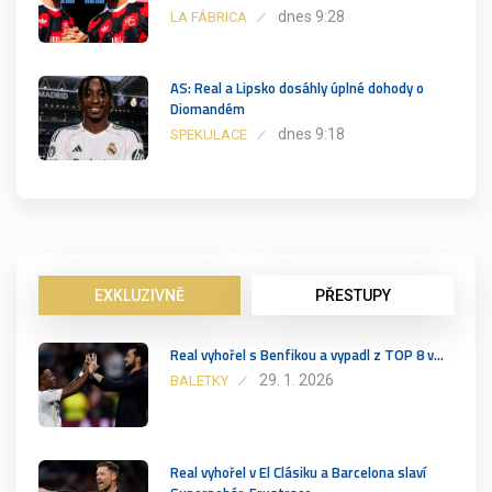
dnes 9:28
LA FÁBRICA
AS: Real a Lipsko dosáhly úplné dohody o
Diomandém
dnes 9:18
SPEKULACE
EXKLUZIVNĚ
PŘESTUPY
Real vyhořel s Benfikou a vypadl z TOP 8 v…
29. 1. 2026
BALETKY
Real vyhořel v El Clásiku a Barcelona slaví