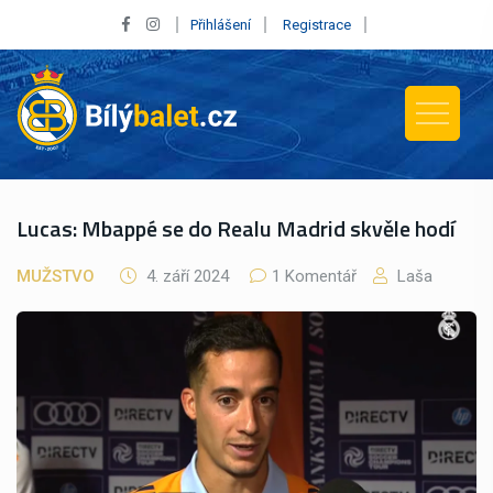
Přihlášení
Registrace
Lucas: Mbappé se do Realu Madrid skvěle hodí
MUŽSTVO
4. září 2024
1 Komentář
Laša