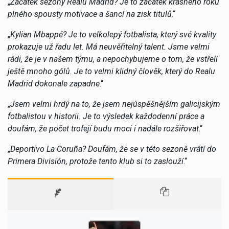
„
Začátek sezony Realu Madrid? Je to začátek krásného roku
plného spousty motivace a šancí na zisk titulů
.“
„
Kylian Mbappé? Je to velkolepý fotbalista, který své kvality
prokazuje už řadu let. Má neuvěřitelný talent. Jsme velmi
rádi, že je v našem týmu, a nepochybujeme o tom, že vstřelí
ještě mnoho gólů. Je to velmi klidný člověk, který do Realu
Madrid dokonale zapadne
.“
„
Jsem velmi hrdý na to, že jsem nejúspěšnějším galicijským
fotbalistou v historii. Je to výsledek každodenní práce a
doufám, že počet trofejí budu moci i nadále rozšiřovat
.“
„
Deportivo La Coruña? Doufám, že se v této sezoně vrátí do
Primera División, protože tento klub si to zaslouží
.“