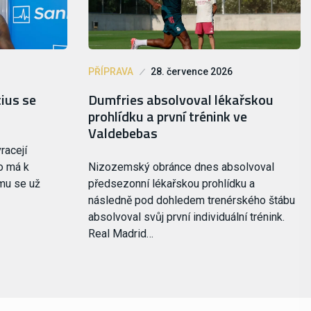
PŘÍPRAVA
28. července 2026
ius se
Dumfries absolvoval lékařskou
prohlídku a první trénink ve
Valdebebas
racejí
o má k
Nizozemský obránce dnes absolvoval
ýmu se už
předsezonní lékařskou prohlídku a
následně pod dohledem trenérského štábu
absolvoval svůj první individuální trénink.
Real Madrid…