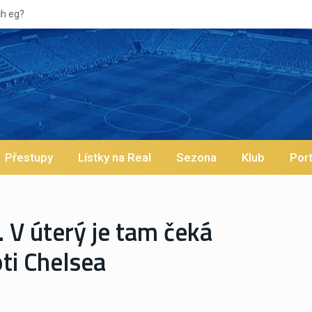
Přestupy
Lístky na Real
Sezona
Klub
Port
. V úterý je tam čeká
ti Chelsea