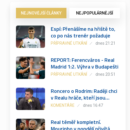
NEJNOVĚJŠÍ ČLÁNKY
NEJPOPULÁRNĚJŠÍ
Espí: Přenášíme na hřiště to,
co po nás trenér požaduje
PŘÍPRAVNÉ UTKÁNÍ
dnes 21:21
REPORT: Ferencváros - Real
Madrid 1:2. Výhra v Budapešti
PŘÍPRAVNÉ UTKÁNÍ
dnes 20:51
Roncero o Rodrim: Raději chci
v Realu hráče, kteří jsou…
KOMENTÁŘE
dnes 16:47
Real téměř kompletní.
Mourinho v pondělí přivítá