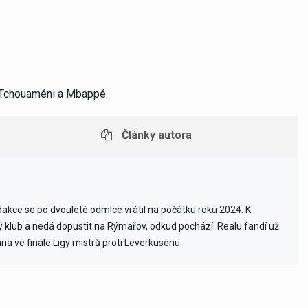
, Tchouaméni a Mbappé.
Články autora
edakce se po dvouleté odmlce vrátil na počátku roku 2024. K
vý klub a nedá dopustit na Rýmařov, odkud pochází. Realu fandí už
ana ve finále Ligy mistrů proti Leverkusenu.