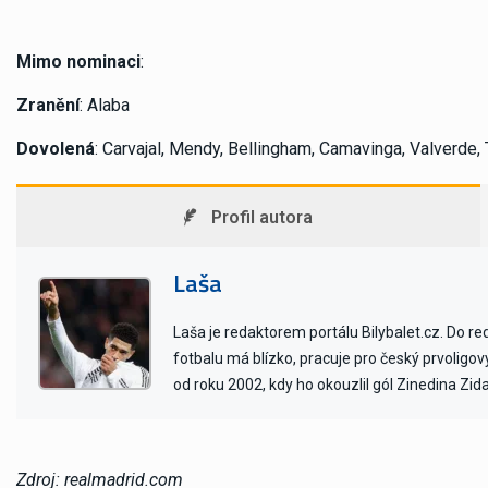
Mimo nominaci
:
Zranění
: Alaba
Dovolená
: Carvajal, Mendy, Bellingham, Camavinga, Valverde
Profil autora
Laša
Laša je redaktorem portálu Bilybalet.cz. Do r
fotbalu má blízko, pracuje pro český prvoligo
od roku 2002, kdy ho okouzlil gól Zinedina Zid
Zdroj: realmadrid.com