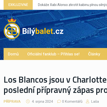
EXKLUZIVNĚ
Dokáže Xabi Alonso zkrotit kabinu plnou silných eg?
Domů
Oficiální fanklub – Přihlas se!
Články
Los Blancos jsou v Charlotte
poslední přípravný zápas pro
PŘÍPRAVA
4. srpna 2024
0 Komentářů
Laša