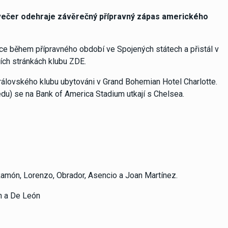
ý večer odehraje závěrečný přípravný zápas amerického
ace během přípravného období ve Spojených státech a přistál v
ních stránkách klubu ZDE.
rálovského klubu ubytováni v Grand Bohemian Hotel Charlotte.
edu) se na Bank of America Stadium utkají s Chelsea.
o Ramón, Lorenzo, Obrador, Asencio a Joan Martínez.
ín a De León