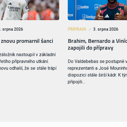
. srpna 2026
PŘÍPRAVA
3. srpna 2026
znovu promarnil šanci
Brahim, Bernardo a Viníc
zapojili do přípravy
áložník nastoupil v základní
řetího přípravného utkání.
Do Valdebebas se postupně v
vu odhalil, že se stále trápí
reprezentanti a José Mourinh
dispozici stále širší kádr. K t
připojili…