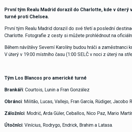
První tým Realu Madrid dorazil do Charlotte, kde v úter
turné proti Chelsea.
První tým Realu Madrid dorazil do své třetí a poslední destin
Charlotte. Fotografie z cesty si můžete prohlédnout na oficiál
Během návštěvy Severní Karolíny budou hráči a zaměstnanci k
V úterý v 19:00 místního času (1:00 SELČ v noci z úterý na stř
Tým Los Blancos pro americké turné
Brankáři
: Courtois, Lunin a Fran González
Obránci
: Militão, Lucas, Vallejo, Fran García, Rüdiger, Jacob
Záložníci
: Modrić, Arda Güler, Ceballos, Nico Paz, Mario Mart
Útočníci
: Vinícius, Rodrygo, Endrick, Brahim a Latasa.