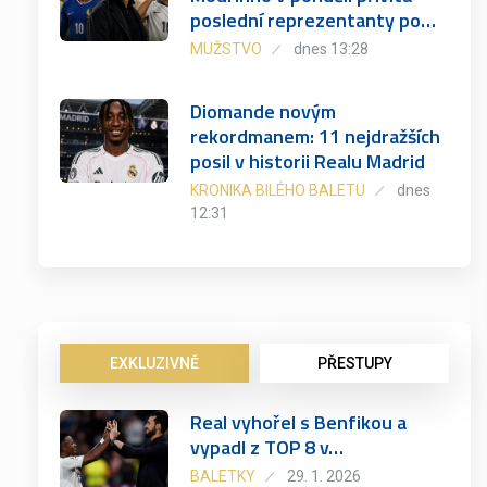
poslední reprezentanty po…
MUŽSTVO
dnes 13:28
Diomande novým
rekordmanem: 11 nejdražších
posil v historii Realu Madrid
KRONIKA BILÉHO BALETU
dnes
12:31
EXKLUZIVNĚ
PŘESTUPY
Real vyhořel s Benfikou a
vypadl z TOP 8 v…
BALETKY
29. 1. 2026