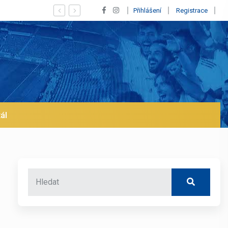
Vypískaný Vinícius! Blíží se jeho odchod z Realu a pustí se
Přihlášení
Registrace
ál