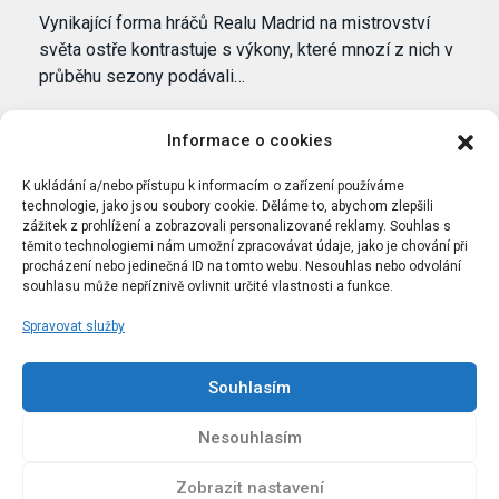
Vynikající forma hráčů Realu Madrid na mistrovství
světa ostře kontrastuje s výkony, které mnozí z nich v
průběhu sezony podávali…
Informace o cookies
K ukládání a/nebo přístupu k informacím o zařízení používáme
technologie, jako jsou soubory cookie. Děláme to, abychom zlepšili
zážitek z prohlížení a zobrazovali personalizované reklamy. Souhlas s
těmito technologiemi nám umožní zpracovávat údaje, jako je chování při
procházení nebo jedinečná ID na tomto webu. Nesouhlas nebo odvolání
souhlasu může nepříznivě ovlivnit určité vlastnosti a funkce.
Spravovat služby
Portál Bílýbalet.cz byl založen pod názvem Real-
Madrid.cz v roce 2007
Souhlasím
Kopírování obsahu je přísně zakázáno.
Nesouhlasím
Zobrazit nastavení