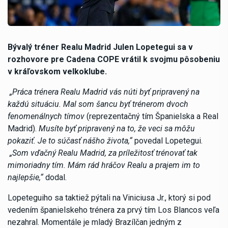
Bývalý tréner Realu Madrid Julen Lopetegui sa v
rozhovore pre Cadena COPE vrátil k svojmu pôsobeniu
v kráľovskom velkoklube.
„Práca trénera Realu Madrid vás núti byť pripravený na
každú situáciu. Mal som šancu byť trénerom dvoch
fenomenálnych tímov
(reprezentačný tím Španielska a Real
Madrid).
Musíte byť pripravený na to, že veci sa môžu
pokaziť. Je to súčasť nášho života,“
povedal Lopetegui.
„Som vďačný Realu Madrid, za príležitosť trénovať tak
mimoriadny tím. Mám rád hráčov Realu a prajem im to
najlepšie,“
dodal.
Lopeteguiho sa taktiež pýtali na Viniciusa Jr., ktorý si pod
vedením španielskeho trénera za prvý tím Los Blancos veľa
nezahral. Momentále je mladý Brazílčan jedným z