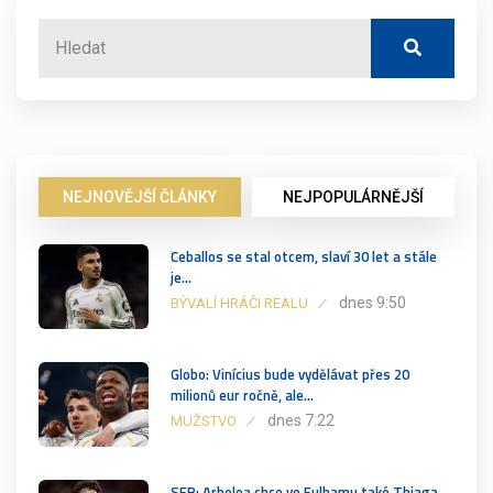
NEJNOVĚJŠÍ ČLÁNKY
NEJPOPULÁRNĚJŠÍ
Ceballos se stal otcem, slaví 30 let a stále
je…
dnes 9:50
BÝVALÍ HRÁČI REALU
Globo: Vinícius bude vydělávat přes 20
milionů eur ročně, ale…
dnes 7:22
MUŽSTVO
SER: Arbeloa chce ve Fulhamu také Thiaga