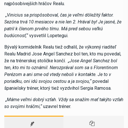
najpôsobivejších hráčov Realu.
„Vinicius sa prispôsoboval, čas je veľmi dôležitý faktor.
Sezóna trvá 10 mesiacov a nie len 2. Hrával by! Je jasné, že
patril k členom prvého tímu. Má pred sebou veľkú
budúcnosť,“
vysvetlil Lopetegui.
Bývalý kormidelník Realu tiež odhalil, že výkonný riaditeľ
Realu Madrid Jose Angel Sanchez bol ten, kto mu povedal,
že na trénerskej stoličke končí.
„Jose Angel Sanchez bol
ten, kto mi to oznámil. Nerozprával som sa s Florentinom
Perézom a ani sme od vtedy neboli v kontakte. Je to v
poriadku, oni idú svojou cestou a ja svojou,“
povedal
španielsky tréner, ktorý tiež vyzdvihol Sergia Ramosa.
„Máme veľmi dobrý vzťah. Vždy sa snažím mať takýto vzťah
so svojimi hráčmi,“
uzavrel tréner.