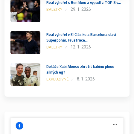
Real vyhořel s Benfikou a vypadl z TOP 8 v…
29. 1. 2026
BALETKY
Real vyhořel v El Clásiku a Barcelona slaví
Superpohár. Frustrace…
12. 1. 2026
BALETKY
Dokáže Xabi Alonso zkrotit kabinu plnou
silných eg?
8. 1. 2026
EXKLUZIVNĚ