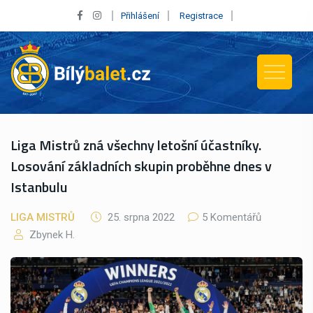
Přihlášení
Registrace
Liga Mistrů zná všechny letošní účastníky.
Losování základních skupin proběhne dnes v
Istanbulu
LIGA MISTRŮ
25. srpna 2022
5 Komentářů
Zbynek H.