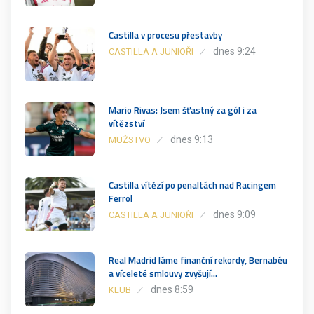
Castilla v procesu přestavby
dnes 9:24
CASTILLA A JUNIOŘI
Mario Rivas: Jsem šťastný za gól i za
vítězství
dnes 9:13
MUŽSTVO
Castilla vítězí po penaltách nad Racingem
Ferrol
dnes 9:09
CASTILLA A JUNIOŘI
Real Madrid láme finanční rekordy, Bernabéu
a víceleté smlouvy zvyšují…
dnes 8:59
KLUB