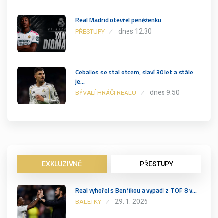
Real Madrid otevřel peněženku
dnes 12:30
PŘESTUPY
Ceballos se stal otcem, slaví 30 let a stále
je…
dnes 9:50
BÝVALÍ HRÁČI REALU
EXKLUZIVNĚ
PŘESTUPY
Real vyhořel s Benfikou a vypadl z TOP 8 v…
29. 1. 2026
BALETKY