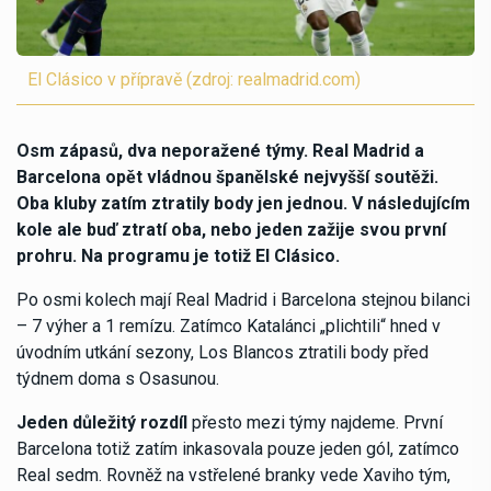
El Clásico v přípravě (zdroj: realmadrid.com)
Osm zápasů, dva neporažené týmy. Real Madrid a
Barcelona opět vládnou španělské nejvyšší soutěži.
Oba kluby zatím ztratily body jen jednou. V následujícím
kole ale buď ztratí oba, nebo jeden zažije svou první
prohru. Na programu je totiž El Clásico.
Po osmi kolech mají Real Madrid i Barcelona stejnou bilanci
– 7 výher a 1 remízu. Zatímco Katalánci „plichtili“ hned v
úvodním utkání sezony, Los Blancos ztratili body před
týdnem doma s Osasunou.
Jeden důležitý rozdíl
přesto mezi týmy najdeme. První
Barcelona totiž zatím inkasovala pouze jeden gól, zatímco
Real sedm. Rovněž na vstřelené branky vede Xaviho tým,