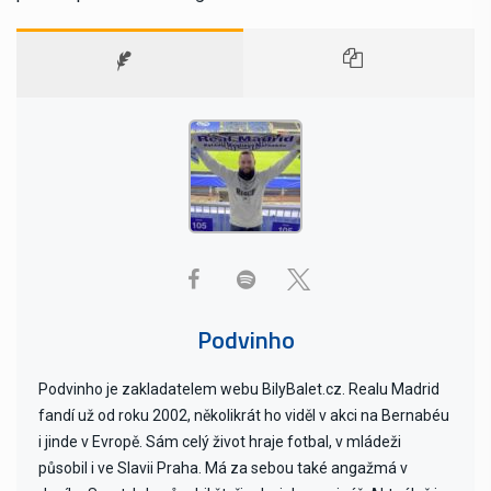
Podvinho
Podvinho je zakladatelem webu BilyBalet.cz. Realu Madrid
fandí už od roku 2002, několikrát ho viděl v akci na Bernabéu
i jinde v Evropě. Sám celý život hraje fotbal, v mládeži
působil i ve Slavii Praha. Má za sebou také angažmá v