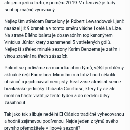
ale jen o jednu trefu, v poměru 20:19. V ofenzivě je tedy
souboj značně vyrovnaný.
Nejlepším střelcem Barcelony je Róbert Lewandowski, jenž
nasázel již 9 branek a v tomto směru vládne i celé La Lize.
Na straně Bílého baletu je dosavadním top kanonýrem
Vinícius Júnior, který zaznamenal 5 vstřelených gólů.
Nejlepší střelec minulé sezony Karim Benzema je zatím i
vinou zranění na třech zásazích.
Pokud se podíváme na marodku obou týmů, větší problémy
aktuálně řeší Barcelona. Mimo hru má totiž hned několik
obránců a jejich návrat není jistý. Real zase straší absence
brankářské jedničky Thibauta Courtoise, který by se ale
mohl na hřiště vrátit již tento týden a do nedělní bitvy
zasáhnout.
Tak jako tak slibuje nedělní El Clásico tradičně vyhecovanou
a hodně zajímavou podívanou. Najde jeden z týmů svého
prvního přemožitele v ligové sezoně?