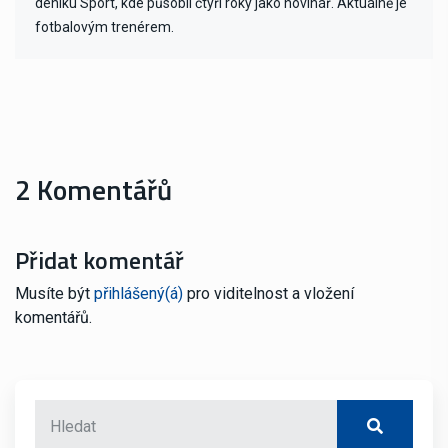
deníku Sport, kde působil čtyři roky jako novinář. Aktuálně je
fotbalovým trenérem.
2 Komentářů
Přidat komentář
Musíte být
přihlášený(á)
pro viditelnost a vložení
komentářů.