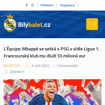
Přihlášení
Registrace
L’Équipe: Mbappé se setká s PSG v sídle Ligue 1.
Francouzský klub mu dluží 55 milionů eur
MUŽSTVO
4. září 2024
0 Komentářů
Zbynek H.