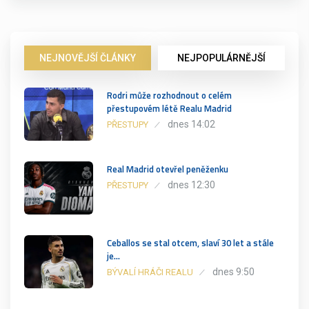
NEJNOVĚJŠÍ ČLÁNKY
NEJPOPULÁRNĚJŠÍ
Rodri může rozhodnout o celém
přestupovém létě Realu Madrid
dnes 14:02
PŘESTUPY
Real Madrid otevřel peněženku
dnes 12:30
PŘESTUPY
Ceballos se stal otcem, slaví 30 let a stále
je…
dnes 9:50
BÝVALÍ HRÁČI REALU