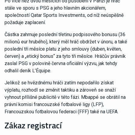
Po více než dvou měsících od působení v Paříži je hráč
stále ve sporu s PSG a jeho hlavním akcionářem,
společností Qatar Sports Investments, od níž neúspěšně
požaduje zaplacení.
Částka zahrnuje poslední třetinu podpisového bonusu (36
milionů eur hrubého), který měl hráč obdržet v únoru, a také
poslední tři měsíce platu z jeho smlouvy (duben, květen,
červen) a „etický bonus“ za tyto tři měsíce. Hráčův právník
zaslal PSG v polovině června oficiální výzvu, jak tehdy
odhalil deník L’Équipe.
Jelikož se hvězdnému hráči zatím nepodařilo získat
výplatu, rozhodl se změnit taktiku a zároveň se snaží
vyhnout přílišné publicitě v této fázi. Mbappé se obrátil na
právní komisi francouzské fotbalové ligy (LFP),
Francouzskou fotbalovou federaci (FFF) také na UEFA.
Zákaz registrací