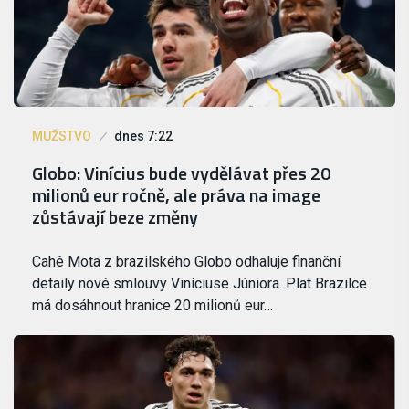
MUŽSTVO
dnes 7:22
Globo: Vinícius bude vydělávat přes 20
milionů eur ročně, ale práva na image
zůstávají beze změny
Cahê Mota z brazilského Globo odhaluje finanční
detaily nové smlouvy Viníciuse Júniora. Plat Brazilce
má dosáhnout hranice 20 milionů eur…