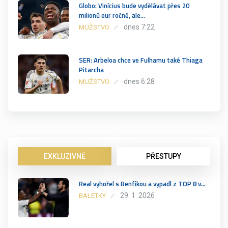
Globo: Vinícius bude vydělávat přes 20
milionů eur ročně, ale…
dnes 7:22
MUŽSTVO
SER: Arbeloa chce ve Fulhamu také Thiaga
Pitarcha
dnes 6:28
MUŽSTVO
EXKLUZIVNĚ
PŘESTUPY
Real vyhořel s Benfikou a vypadl z TOP 8 v…
29. 1. 2026
BALETKY