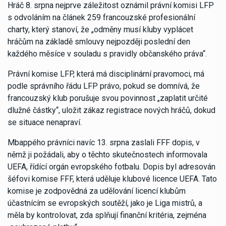
Hráč 8. srpna nejprve záležitost oznámil právní komisi LFP
s odvoláním na článek 259 francouzské profesionální
charty, který stanoví, že „odměny musí kluby vyplácet
hráčům na základě smlouvy nejpozději poslední den
každého měsíce v souladu s pravidly občanského práva“.
Právní komise LFP, která má disciplinární pravomoci, má
podle správního řádu LFP právo, pokud se domnívá, že
francouzský klub porušuje svou povinnost „zaplatit určité
dlužné částky“, uložit zákaz registrace nových hráčů, dokud
se situace nenapraví.
Mbappého právníci navíc 13. srpna zaslali FFF dopis, v
němž ji požádali, aby o těchto skutečnostech informovala
UEFA, řídící orgán evropského fotbalu. Dopis byl adresován
šéfovi komise FFF, která uděluje klubové licence UEFA. Tato
komise je zodpovědná za udělování licencí klubům
účastnícím se evropských soutěží, jako je Liga mistrů, a
měla by kontrolovat, zda splňují finanční kritéria, zejména