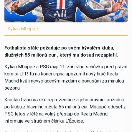
Kylian Mbappé
Fotbalista stále požaduje po svém bývalém klubu,
dlužných 55 milionů eur , který mu dosud nezaplatil.
Kylian Mbappé a PSG mají 11. září ráno schůzku před právní
komisí LFP. Tu na konci srpna upozornil nový hráč Realu
Madrid kvůli nevyplaceným mzdám a bonusům za minulou
sezonu.
Kapitán francouzské reprezentace a jeho právníci požadují
po klubu z hlavního města 55 milionů eur. Mbappé odešel z
PSG letos v létě na volný přestup do Realu Madrid,
informuje ve stručném článku L’Équipe.