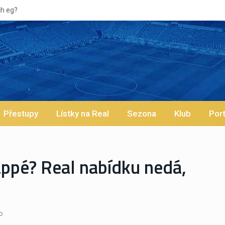
Vypísk
Přestupy
Lístky na Real
Sezona
Klub
Port
appé? Real nabídku nedá,
o