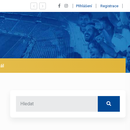
aný Vinícius! Blíží se jeho odchod z Realu a pustí se klub na trh už v le
Přihlášení
Registrace
ál