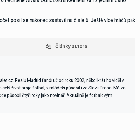
o nechtěné Álvara Odriozolu a Reiniera. Ani s jedním Carlo
 Počet posil se nakonec zastavil na čísle 6. Ještě více hráčů pak
Články autora
et.cz. Realu Madrid fandí už od roku 2002, několikrát ho viděl v
celý život hraje fotbal, v mládeži působil i ve Slavii Praha. Má za
e působil čtyři roky jako novinář. Aktuálně je fotbalovým