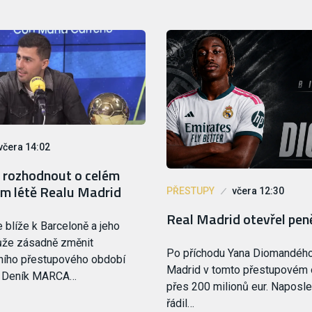
včera 14:02
 rozhodnout o celém
m létě Realu Madrid
PŘESTUPY
včera 12:30
Real Madrid otevřel pe
 blíže k Barceloně a jeho
ůže zásadně změnit
Po příchodu Yana Diomandého
tního přestupového období
Madrid v tomto přestupovém o
. Deník MARCA…
přes 200 milionů eur. Naposle
řádil…