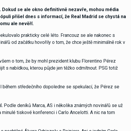
. Dokud se ale okno definitivně nezavře, mohou média
ópuli přišel dnes s informací, že Real Madrid se chystá na
tomu ale nevěří.
ulovalo prakticky celé léto. Francouz se ale nakonec s
nářů od začátku hovořily o tom, že chce ještě minimálně rok v
ovšem o tom, že by mohl prezident klubu Florentino Pérez
t s nabídkou, kterou půjde jen těžko odmítnout. PSG totiž
išel během středečního dopoledne se spekulací, že Pérez se
í.
Podle deníků Marca, AS i několika známých novinářů se už
minulé tiskové konferenci i Carlo Ancelotti. A nic na tom