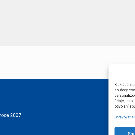
K ukládání a
soubory cook
personalizo
údaje, jako
odvolání sou
 roce 2007
Spravovat s
So