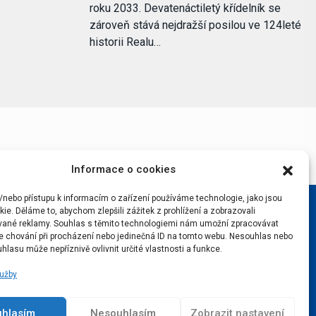
roku 2033. Devatenáctiletý křídelník se
zároveň stává nejdražší posilou ve 124leté
historii Realu…
Informace o cookies
/nebo přístupu k informacím o zařízení používáme technologie, jako jsou
ie. Děláme to, abychom zlepšili zážitek z prohlížení a zobrazovali
vané reklamy. Souhlas s těmito technologiemi nám umožní zpracovávat
 je chování při procházení nebo jedinečná ID na tomto webu. Nesouhlas nebo
hlasu může nepříznivě ovlivnit určité vlastnosti a funkce.
lužby
uhlasím
Nesouhlasím
Zobrazit nastavení