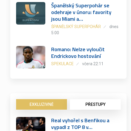
Španělský Superpohár se
odehraje v únoru: favority
jsou Miami a…
ŠPANĚLSKÝ SUPERPOHÁR
dnes
5:00
Romano: Nelze vyloučit
Endrickovo hostování
SPEKULACE
včera 22:11
EXKLUZIVNĚ
PŘESTUPY
Real vyhořel s Benfikou a
vypadl z TOP 8 v…