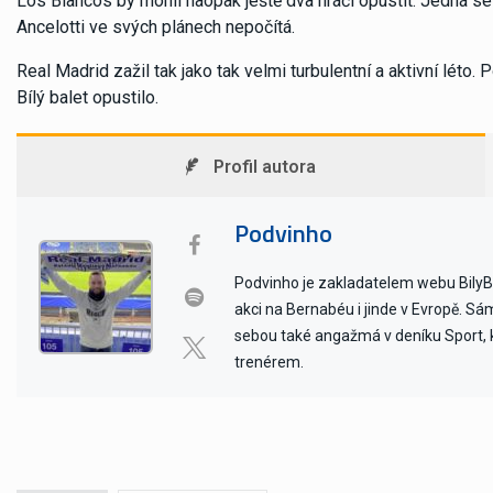
Los Blancos by mohli naopak ještě dva hráči opustit. Jedná se 
Ancelotti ve svých plánech nepočítá.
Real Madrid zažil tak jako tak velmi turbulentní a aktivní léto.
Bílý balet opustilo.
Profil autora
Podvinho
Podvinho je zakladatelem webu BilyBal
akci na Bernabéu i jinde v Evropě. Sám 
sebou také angažmá v deníku Sport, kd
trenérem.