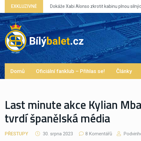
 Xabi Alonso zkrotit kabinu plnou silných eg?
EXKLUZIVNĚ
Domů
Oficiální fanklub – Přihlas se!
Články
Last minute akce Kylian Mb
tvrdí španělská média
PŘESTUPY
30. srpna 2023
8 Komentářů
Podvinh