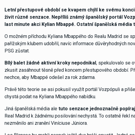
Letní přestupové období se kvapem chýlí ke svému konci
živit různé senzace. Nepříliš známý španělský portál Vozp
last minute akci Kylian Mbappé. Ostatní španělská média 
O možném příchodu Kyliana Mbappého do Realu Madrid se spek
pařížským klubem udobřil, navíc informace důvěryhodných novi
PSG zůstat.
Bílý balet žádné aktivní kroky nepodnikal
, spekulovalo se 
zkusit zasáhnout těsně před koncem přestupového období. Přijí
nechce, aby Mbappé odešel za rok zdarma.
Právě této teorie se asi pokusil využít portál Vozpópuli a př
chystá podat na Kyliana Mbappého nabídku.
Jiná španělská média ale
tuto senzace jednoznačně popíraj
Real Madrid k žádnému posilování nechystá. To ostatně řekl na 
nezměnilo ani zranění Viníciuse Júniora.