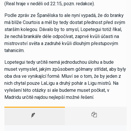
(Real hraje v neděli od 22:15, pozn. redakce).
Podle zpráv ze Španělska to ale nyní vypadá, že do branky
má blíže Courtois a měl by tedy dostat přednost před svým
starším kolegou. Dávalo by to smysl, Lopetegui totiž říkal,
že nechá brankáře déle odpočívat, zaprvé kvůli účasti na
mistrovství světa a zadruhé kvůli dlouhým přestupovým
tahanicím.
Lopetegui tedy určitě nemá jednoduchou úlohu a bude
muset vymyslet, jakým způsobem gólmany střídat, aby byly
oba dva ve vynikající formě. Mluví se o tom, že by jeden z
nich chytal pouze LaLigu a druhý pohár a Ligu mistrů. Na
vyřešení této otázky si ale budeme muset počkat, v
Madridu určitě najdou nejlepší možné řešení.