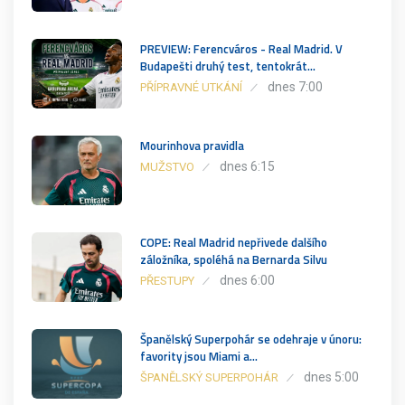
PREVIEW: Ferencváros - Real Madrid. V
Budapešti druhý test, tentokrát…
dnes 7:00
PŘÍPRAVNÉ UTKÁNÍ
Mourinhova pravidla
dnes 6:15
MUŽSTVO
COPE: Real Madrid nepřivede dalšího
záložníka, spoléhá na Bernarda Silvu
dnes 6:00
PŘESTUPY
Španělský Superpohár se odehraje v únoru:
favority jsou Miami a…
dnes 5:00
ŠPANĚLSKÝ SUPERPOHÁR