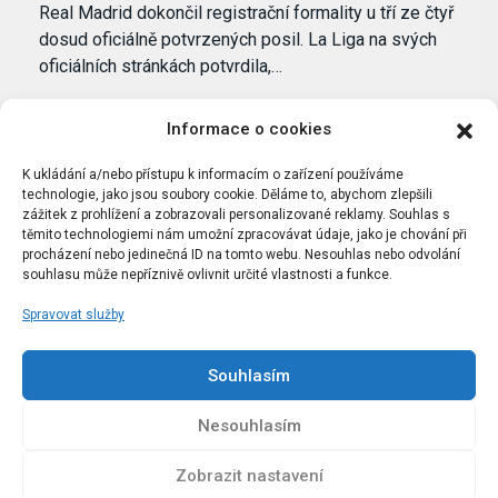
Real Madrid dokončil registrační formality u tří ze čtyř
dosud oficiálně potvrzených posil. La Liga na svých
oficiálních stránkách potvrdila,…
Informace o cookies
K ukládání a/nebo přístupu k informacím o zařízení používáme
technologie, jako jsou soubory cookie. Děláme to, abychom zlepšili
zážitek z prohlížení a zobrazovali personalizované reklamy. Souhlas s
těmito technologiemi nám umožní zpracovávat údaje, jako je chování při
procházení nebo jedinečná ID na tomto webu. Nesouhlas nebo odvolání
souhlasu může nepříznivě ovlivnit určité vlastnosti a funkce.
Spravovat služby
Portál Bílýbalet.cz byl založen pod názvem Real-
Madrid.cz v roce 2007
Souhlasím
Kopírování obsahu je přísně zakázáno.
Nesouhlasím
Zobrazit nastavení