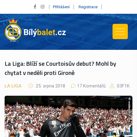
Přihlášení
Registrace
La Liga: Blíží se Courtoisův debut? Mohl by
chytat v neděli proti Gironě
LA LIGA
25. srpna 2018
17 Komentářů
S3F1K