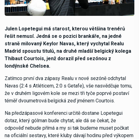
Julen Lopetegui má starost, kterou většina trenérů
řešit nemusí. Jedná se o pozici brankáře, na jedné
straně milovaný Keylor Navas, který vychytal Realu
Madrid spoustu titulů, na druhé mladší belgický kolega
Thibaut Courtois, jenž dorazil před sezónou z
londýnské Chelsea.
Zatímco první dva zápasy Realu v nové sezóně odchytal
Navas (2:4 s Atléticem, 2:0 s Getafe), vše nasvědčuje tomu,
že v druhém ligovém kole se mezi tři tyče poprvé postaví
téměř dvoumetrová belgická zeď jménem Courtois.
Na předzápasové konferenci určitě dostane Lopetegui
dotaz, který gólman bude chytat, ale dá se čekat, že
odpověď nebude přímá a my si tak budeme muset počkat
na oficiální sestavy, které kluby dávají hodinu před výkopem