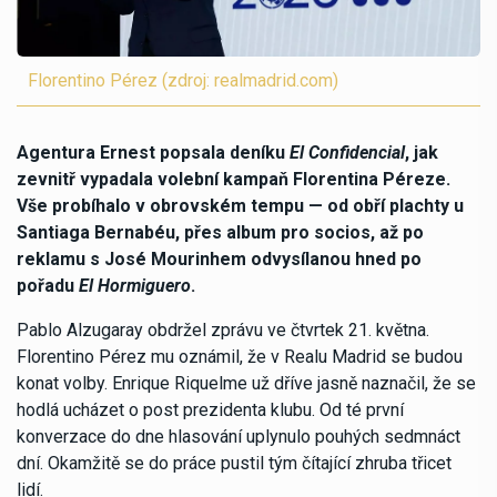
Florentino Pérez (zdroj: realmadrid.com)
Agentura Ernest popsala deníku
El Confidencial
, jak
zevnitř vypadala volební kampaň Florentina Péreze.
Vše probíhalo v obrovském tempu — od obří plachty u
Santiaga Bernabéu, přes album pro socios, až po
reklamu s José Mourinhem odvysílanou hned po
pořadu
El Hormiguero
.
Pablo Alzugaray obdržel zprávu ve čtvrtek 21. května.
Florentino Pérez mu oznámil, že v Realu Madrid se budou
konat volby. Enrique Riquelme už dříve jasně naznačil, že se
hodlá ucházet o post prezidenta klubu. Od té první
konverzace do dne hlasování uplynulo pouhých sedmnáct
dní. Okamžitě se do práce pustil tým čítající zhruba třicet
lidí.