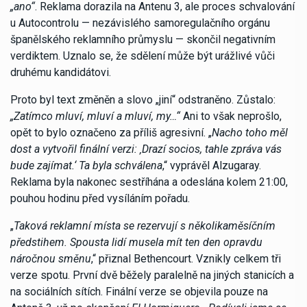
„ano“
. Reklama dorazila na Antenu 3, ale proces schvalování
u Autocontrolu — nezávislého samoregulačního orgánu
španělského reklamního průmyslu — skončil negativním
verdiktem. Uznalo se, že sdělení může být urážlivé vůči
druhému kandidátovi.
Proto byl text změněn a slovo „jiní“ odstraněno. Zůstalo:
„Zatímco mluví, mluví a mluví, my…“
Ani to však neprošlo,
opět to bylo označeno za příliš agresivní. „
Nacho toho měl
dost a vytvořil finální verzi: ‚Drazí socios, tahle zpráva vás
bude zajímat.‘ Ta byla schválena
,“ vyprávěl Alzugaray.
Reklama byla nakonec sestříhána a odeslána kolem 21:00,
pouhou hodinu před vysíláním pořadu.
„
Taková reklamní místa se rezervují s několikaměsíčním
předstihem. Spousta lidí musela mít ten den opravdu
náročnou směnu
,“ přiznal Bethencourt. Vznikly celkem tři
verze spotu. První dvě běžely paralelně na jiných stanicích a
na sociálních sítích. Finální verze se objevila pouze na