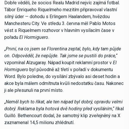
Dobře věděli, že socios Realu Madrid nejvíc zajímá fotbal.
Tábor Enriqueho Riquelmeho mezitím připravoval vlastní
silný úder — dohodu s Erlingem Haalandem, hvězdou
Manchesteru City. Ve středu 3. června měl Pablo Motos
vést s Riquelmem rozhovor v hlavním vysílacím čase v
pořadu
El Hormiguero
.
„
První, na co jsem se Florentina zeptal, bylo, kdy tam půjde
on. Odpověděl, že nepůjde. Tak jsme se pustili do práce,
“
vzpomínal Alzugaray. Nápad koupit reklamní prostor v
El
Hormiguero
byl původně až třetí v pořadí v dokumentu
Word. Bylo poledne, do vysílání zbývalo asi deset hodin a
akce byla málem odmítnuta kvůli nedostatku času. Nakonec
ji ale přesunuli na první místo.
„
Neměl bych to říkat, ale ten nápad byl dobrý, opravdu velmi
dobrý. Reklama byla hotová dvě hodiny před vysíláním
,“ říkal
Guilló. Bethencourt dodal, že samotný klip zveřejněný na X
zaznamenal 14,5 milionu zhlédnutí.