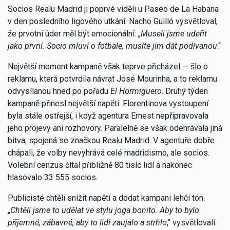
Socios Realu Madrid ji poprvé viděli u Paseo de La Habana
v den posledního ligového utkání. Nacho Guilló vysvětloval,
že prvotní úder měl být emocionální: „
Museli jsme udeřit
jako první. Socio mluví o fotbale, musíte jim dát podívanou
.“
Největší moment kampaně však teprve přicházel — šlo o
reklamu, která potvrdila návrat José Mourinha, a to reklamu
odvysílanou hned po pořadu
El Hormiguero
. Druhý týden
kampaně přinesl největší napětí. Florentinova vystoupení
byla stále ostřejší, i když agentura Ernest nepřipravovala
jeho projevy ani rozhovory. Paralelně se však odehrávala jiná
bitva, spojená se značkou Realu Madrid. V agentuře dobře
chápali, že volby nevyhrává celé madridismo, ale socios.
Volební cenzus čítal přibližně 80 tisíc lidí a nakonec
hlasovalo 33 555 socios.
Publicisté chtěli snížit napětí a dodat kampani lehčí tón.
„
Chtěli jsme to udělat ve stylu joga bonito. Aby to bylo
příjemné, zábavné, aby to lidi zaujalo a strhlo
,“ vysvětlovali.