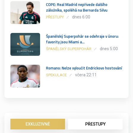
COPE: Real Madrid nepřivede dalšího
záložníka, spoléhá na Bernarda Silvu
dnes 6:00
PŘESTUPY
Španělský Superpohár se odehraje v únoru:
favority jsou Miami a…
dnes 5:00
ŠPANĚLSKÝ SUPERPOHÁR
Romano: Nelze vyloučit Endrickovo hostování
včera 22:11
SPEKULACE
EXKLUZIVNĚ
PŘESTUPY