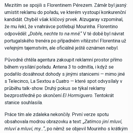
Mezitím se spojili s Florentinem Pérezem. Záměr byl jasný:
umístit reklamu do pořadu, ve kterém vystoupí konkurenční
kandidát. Chyběl však klíčový prvek. Alzugaray vzpomínal,
že mu řekl, že v
nahrávce potřebují Mourinha. Florentino
odpověděl: „
Dobře, nechte to na mně
.“ V té době byl návrat
portugalského trenéra po případném vítězství Florentina už
veřejným tajemstvím, ale oficiálně ještě oznámen nebyl.
Původně chtěla agentura zakoupit reklamní prostor přímo
během vysílání pořadu. Antena 3 to odmítla, i když se
podařilo dosáhnout dohody s jinými stanicemi — mimo jiné
s Telecinco, La Sextou a Cuatro — které spot odvysílaly v
průběhu talk-show. Druhý pokus se týkal reklamy
bezprostředně po skončení
El Hormiguero
. Tentokrát
stanice souhlasila.
Práce tím ale zdaleka nekončily. První verze spotu
obsahovala modrou obrazovku a text:
„Zatímco jiní mluví,
mluví a mluví, my…“
, po němž se objevil Mourinho s krátkým