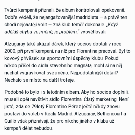
Tvůrci kampaně přiznali, že album kontrolovali opakovaně.
Dobře věděli, že nejangažovanější madridista — a právě ten
chodí nejčastěji volit — zná klub téměř dokonale.
„Když
uděláš chybu ve jméně, je problém,“
vysvětlovali.
Alzugaray také ukázal dárek, který socios dostali v roce
2000, při první kampani, na níž pro Florentina pracoval. Byl to
kovový přívěsek se sportovními úspěchy klubu. Pokud
někdo přišel do sídla stavebního magnáta, mohl si na něj
nechat vygravírovat své jméno. Nejpodstatnější detail?
Nechalo se místo na další trofeje.
Podobně to bylo i s letošním albem. Aby ho socios doplnili,
museli opět navštívit sídlo Florentina. Čistý marketing. Není
jisté, zda se 79letý Florentino Pérez ještě někdy znovu
postaví do voleb v Realu Madrid. Alzugaray, Bethencourt a
Guilló však přiznávají, že pro nikoho jiného v klubu už
kampaň dělat nebudou.