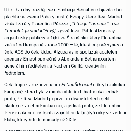
Už o dva dny později se u Santiaga Bernabéu objevila obří
plachta se všemi Poháry mistrů Evropy, které Real Madrid
získal za éry Florentina Péreze. „
Tohle je Formule 1 a ve
Formuli 1 je start klíčový
,“ vysvětloval Pablo Alzugaray,
argentinský publicista žijící ve Španělsku, který Florentina
zná už od kampaně v roce 2000 – té, která poprvé vynesla
šéfa ACS do čela klubu. Alzugaray je spoluzakladatelem
agentury Ernest společně s Abelardem Bethencourtem,
generálním ředitelem, a Nachem Guilló, kreativním
ředitelem.
Celá trojice v rozhovoru pro
El Confidencial
odkryla zákulisí
kampaně, která byla v mnoha ohledech historická: jednak
proto, že Real Madrid poprvé po dvaceti letech čelil
skutečné volební konkurenci, a jednak proto, že Florentino
Pérez nakonec zvítězil a zajistil si další čtyři roky ve vedení
klubu, který řídí dohromady už 23 let.