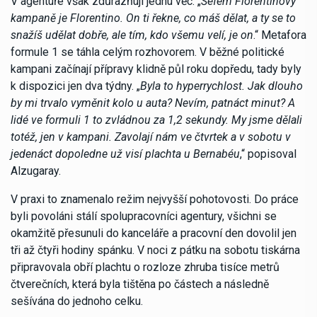
V agentuře však zdůrazňují jednu věc: „
Šéfem Florentinovy
kampaně je Florentino. On ti řekne, co máš dělat, a ty se to
snažíš udělat dobře, ale tím, kdo všemu velí, je on
.“ Metafora
formule 1 se táhla celým rozhovorem. V běžné politické
kampani začínají přípravy klidně půl roku dopředu, tady byly
k dispozici jen dva týdny. „
Byla to hyperrychlost. Jak dlouho
by mi trvalo vyměnit kolo u auta? Nevím, patnáct minut? A
lidé ve formuli 1 to zvládnou za 1,2 sekundy. My jsme dělali
totéž, jen v kampani. Zavolají nám ve čtvrtek a v sobotu v
jedenáct dopoledne už visí plachta u Bernabéu
,“ popisoval
Alzugaray.
V praxi to znamenalo režim nejvyšší pohotovosti. Do práce
byli povoláni stálí spolupracovníci agentury, všichni se
okamžitě přesunuli do kanceláře a pracovní den dovolil jen
tři až čtyři hodiny spánku. V noci z pátku na sobotu tiskárna
připravovala obří plachtu o rozloze zhruba tisíce metrů
čtverečních, která byla tištěna po částech a následně
sešívána do jednoho celku.