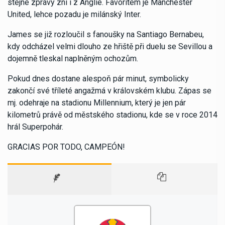
stejné zprávy zní i z Anglie. Favoritem je Manchester
United, lehce pozadu je milánský Inter.
James se již rozloučil s fanoušky na Santiago Bernabeu,
kdy odcházel velmi dlouho ze hřiště při duelu se Sevillou a
dojemně tleskal naplněným ochozům.
Pokud dnes dostane alespoň pár minut, symbolicky
zakončí své tříleté angažmá v královském klubu. Zápas se
mj. odehraje na stadionu Millennium, který je jen pár
kilometrů právě od městského stadionu, kde se v roce 2014
hrál Superpohár.
GRACIAS POR TODO, CAMPEÓN!