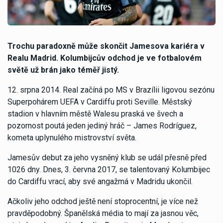
Trochu paradoxně může skončit Jamesova kariéra v
Realu Madrid. Kolumbijcův odchod je ve fotbalovém
světě už brán jako téměř jistý.
12. srpna 2014. Real začíná po MS v Brazílii ligovou sezónu
Superpohárem UEFA v Cardiffu proti Seville. Městský
stadion v hlavním městě Walesu praská ve švech a
pozornost poutá jeden jediný hráč – James Rodríguez,
kometa uplynulého mistrovství světa.
Jamesův debut za jeho vysněný klub se udál přesně před
1026 dny. Dnes, 3. června 2017, se talentovaný Kolumbijec
do Cardiffu vrací, aby své angažmá v Madridu ukončil.
Ačkoliv jeho odchod ještě není stoprocentní, je více než
pravděpodobný. Španělská média to mají za jasnou věc,