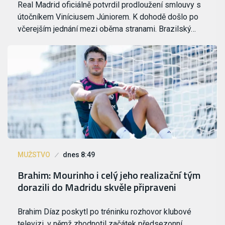
Real Madrid oficiálně potvrdil prodloužení smlouvy s
útočníkem Viníciusem Júniorem. K dohodě došlo po
včerejším jednání mezi oběma stranami. Brazilský…
MUŽSTVO
dnes 8:49
Brahim: Mourinho i celý jeho realizační tým
dorazili do Madridu skvěle připraveni
Brahim Díaz poskytl po tréninku rozhovor klubové
televizi, v němž zhodnotil začátek předsezonní