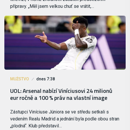
přípravy. „Měl jsem velkou chuť se vrátit,…
MUŽSTVO
dnes 7:38
UOL: Arsenal nabízí Viníciusovi 24 milionů
eur ročně a 100 % práv na vlastní image
Zástupci Viníciuse Júniora se ve středu setkali s
vedením Realu Madrid a jednání byla podle obou stran
„plodná“. Klub představil…