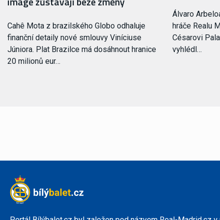
image zůstávají beze změny
Álvaro Arbelo
Cahê Mota z brazilského Globo odhaluje
hráče Realu M
finanční detaily nové smlouvy Viníciuse
Césarovi Pala
Júniora. Plat Brazilce má dosáhnout hranice
vyhlédl…
20 milionů eur…
Portál Bílýbalet.cz byl založen pod názvem Real-Madrid.cz v