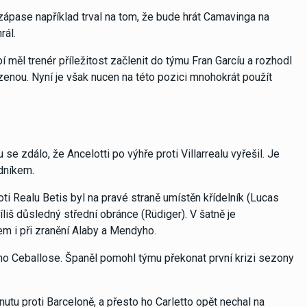
ápase například trval na tom, že bude hrát Camavinga na
rál.
měl trenér příležitost začlenit do týmu Fran Garcíu a rozhodl
enou. Nyní je však nucen na této pozici mnohokrát použít
 zdálo, že Ancelotti po výhře proti Villarrealu vyřešil. Je
adníkem.
i Realu Betis byl na pravé straně umístěn křídelník (Lucas
liš důsledný střední obránce (Rüdiger). V šatně je
em i při zranění Alaby a Mendyho.
niho Ceballose. Španěl pomohl týmu překonat první krizi sezony
inutu proti Barceloně, a přesto ho Carletto opět nechal na