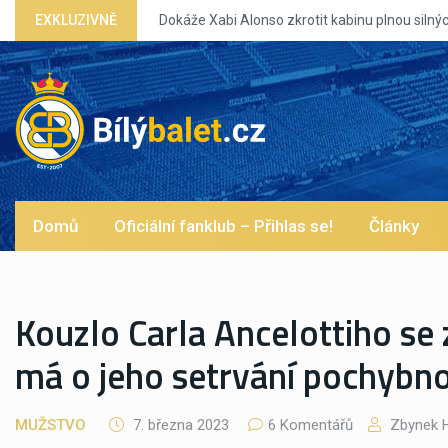
 Alonso zkrotit kabinu plnou silných eg?
EXKLUZIVNĚ
Domů
Oficiální fanklub – Přihlas se!
Články
Kouzlo Carla Ancelottiho se 
má o jeho setrvání pochybno
MUŽSTVO
7. března 2023
6 Komentářů
Zbynek H