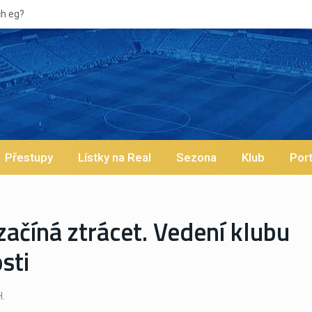
Vypískaný V
Přestupy
Lístky na Real
Sezona
Klub
Port
začíná ztrácet. Vedení klubu
sti
.