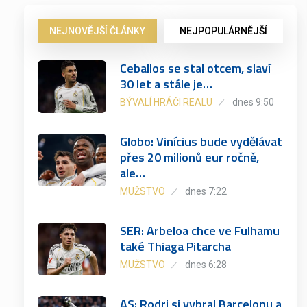
NEJNOVĚJŠÍ ČLÁNKY
NEJPOPULÁRNĚJŠÍ
Ceballos se stal otcem, slaví
30 let a stále je…
BÝVALÍ HRÁČI REALU
dnes 9:50
Globo: Vinícius bude vydělávat
přes 20 milionů eur ročně,
ale…
MUŽSTVO
dnes 7:22
SER: Arbeloa chce ve Fulhamu
také Thiaga Pitarcha
MUŽSTVO
dnes 6:28
AS: Rodri si vybral Barcelonu a