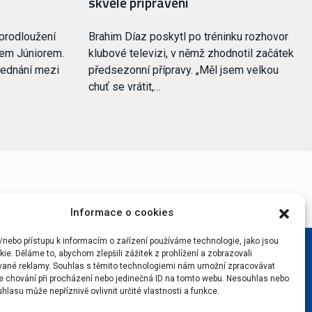
skvěle připraveni
 prodloužení
Brahim Díaz poskytl po tréninku rozhovor
sem Júniorem.
klubové televizi, v němž zhodnotil začátek
jednání mezi
předsezonní přípravy. „Měl jsem velkou
chuť se vrátit,…
Informace o cookies
/nebo přístupu k informacím o zařízení používáme technologie, jako jsou
ie. Děláme to, abychom zlepšili zážitek z prohlížení a zobrazovali
vané reklamy. Souhlas s těmito technologiemi nám umožní zpracovávat
 je chování při procházení nebo jedinečná ID na tomto webu. Nesouhlas nebo
hlasu může nepříznivě ovlivnit určité vlastnosti a funkce.