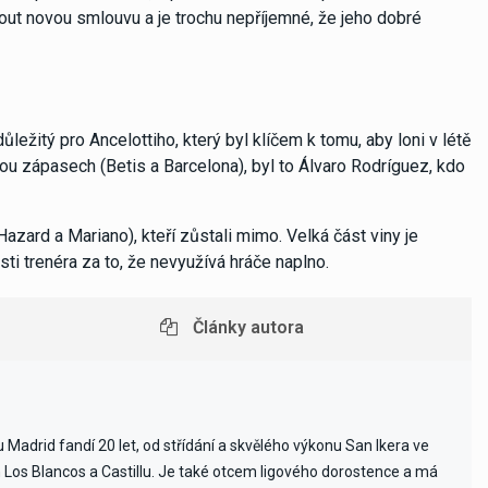
ídnout novou smlouvu a je trochu nepříjemné, že jeho dobré
ežitý pro Ancelottiho, který byl klíčem k tomu, aby loni v létě
ou zápasech (Betis a Barcelona), byl to Álvaro Rodríguez, kdo
zard a Mariano), kteří zůstali mimo. Velká část viny je
 trenéra za to, že nevyužívá hráče naplno.
Články autora
Madrid fandí 20 let, od střídání a skvělého výkonu San Ikera ve
ch Los Blancos a Castillu. Je také otcem ligového dorostence a má