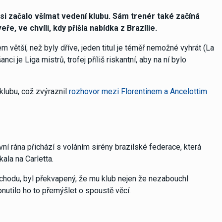
i začalo všímat vedení klubu. Sám trenér také začíná
ře, ve chvíli, kdy přišla nabídka z Brazílie.
m větší, než byly dříve, jeden titul je téměř nemožné vyhrát (La
ci je Liga mistrů, trofej příliš riskantní, aby na ní bylo
klubu, což zvýraznil
rozhovor mezi Florentinem a Ancelottim
rvní rána přichází s voláním sirény brazilské federace, která
ala na Carletta.
 důchodu, byl překvapený, že mu klub nejen že nezabouchl
nutilo ho to přemýšlet o spoustě věcí.