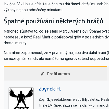
lavičce. V klubu je cítit, že je čas mu dát šanci, chtějí mu nab
výkony nejsou odměněny minutami.
Špatné používání některých hráčů
Nakonec zůstává to, co se stalo Marcu Asensiovi. Španěl byl důl
neodešel, a když Real Madrid potřeboval góly v posledních dv
dostal minuty.
Nesmíme zapomenout, že v prvním týmu jsou dva další hráči (Ha
samozřejmě na nich, ale nemůžeme ignorovat část odpovědnosti
Profil autora
Zbynek H.
Zbyněk je redaktorem webu Bilybalet.cz. Realu 
finále LM. Specializuje se na články o financí