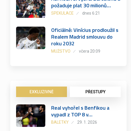
požaduje plat 30 milionů…
SPEKULACE
dnes 6:21
Oficiálně: Vinícius prodloužil s
Realem Madrid smlouvu do
roku 2032
MUŽSTVO
včera 20:09
EXKLUZIVNĚ
PŘESTUPY
Real vyhořel s Benfikou a
vypadl z TOP 8 v…
BALETKY
29. 1. 2026