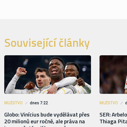
Související články
MUŽSTVO
dnes 7:22
MUŽSTVO
Globo: Vinícius bude vydělávat přes
SER: Arbel
20 milionů eur ročně, ale práva na
Thiaga Pit