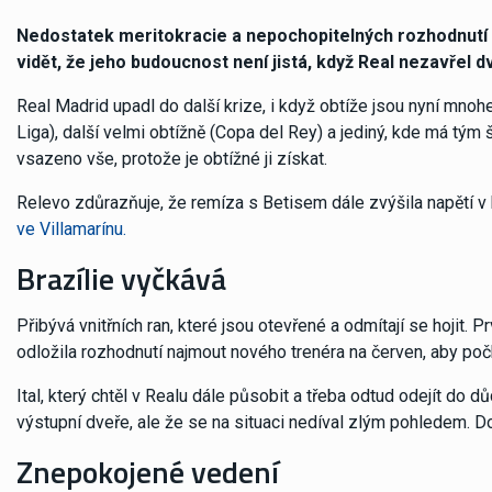
Nedostatek meritokracie a nepochopitelných rozhodnutí s
vidět, že jeho budoucnost není jistá, když Real nezavřel dve
Real Madrid upadl do další krize, i když obtíže jsou nyní mnohe
Liga), další velmi obtížně (Copa del Rey) a jediný, kde má tým šan
vsazeno vše, protože je obtížné ji získat.
Relevo zdůrazňuje, že remíza s Betisem dále zvýšila napětí v 
ve Villamarínu.
Brazílie vyčkává
Přibývá vnitřních ran, které jsou otevřené a odmítají se hojit. P
odložila rozhodnutí najmout nového trenéra na červen, aby počk
Ital, který chtěl v Realu dále působit a třeba odtud odejít do
výstupní dveře, ale že se na situaci nedíval zlým pohledem. Do
Znepokojené vedení