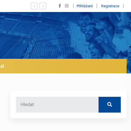
inícius! Blíží se jeho odchod z Realu a pustí se klub na trh už v lednu? 
Přihlášení
Registrace
ál