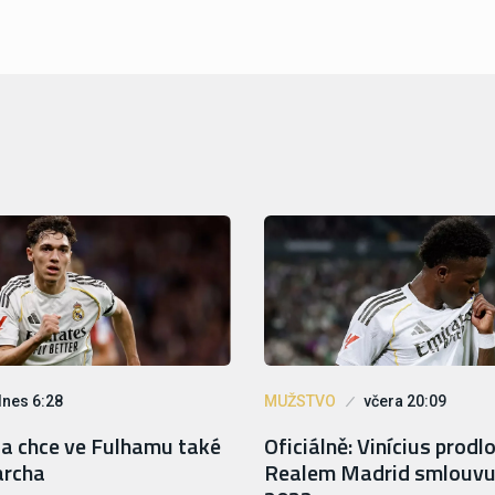
dnes 6:28
MUŽSTVO
včera 20:09
oa chce ve Fulhamu také
Oficiálně: Vinícius prodlo
archa
Realem Madrid smlouvu