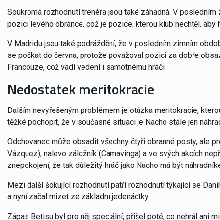
Soukromá rozhodnutí trenéra jsou také záhadná. V posledním z
pozici levého obránce, což je pozice, kterou klub nechtěl, aby h
V Madridu jsou také podráždění, že v posledním zimním období 
se počkat do června, protože považoval pozici za dobře obsaz
Francouze, což vadí vedení i samotnému hráči.
Nedostatek meritokracie
Dalším nevyřešeným problémem je otázka meritokracie, kterou se
těžké pochopit, že v současné situaci je Nacho stále jen náhr
Odchovanec může obsadit všechny čtyři obranné posty, ale prot
Vázquez), nalevo záložník (Camavinga) a ve svých akcích nepří
znepokojení, že tak důležitý hráč jako Nacho má být náhradník
Mezi další šokující rozhodnutí patří rozhodnutí týkající se Da
a nyní začal mizet ze základní jedenáctky.
Zápas Betisu byl pro něj speciální, přišel poté, co nehrál ani m