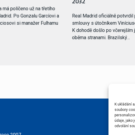
2032
a má políčeno už na třetího
adrid. Po Gonzalu Garcíovi a
Real Madrid oficiálně potvrdil
ciosovi si manažer Fulhamu
smlouvy s útočníkem Viníciu
K dohodě došlo po včerejším 
oběma stranami. Brazilský…
K ukládání a
soubory cook
personalizo
údaje, jako
odvolání sou
 roce 2007