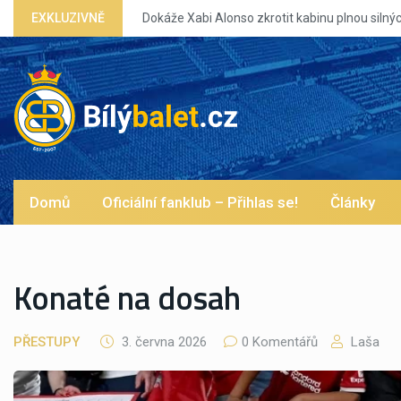
inu plnou silných eg?
EXKLUZIVNĚ
Domů
Oficiální fanklub – Přihlas se!
Články
Konaté na dosah
PŘESTUPY
3. června 2026
0 Komentářů
Laša