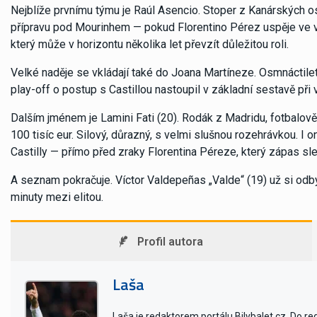
Nejblíže prvnímu týmu je Raúl Asencio. Stoper z Kanárských o
přípravu pod Mourinhem — pokud Florentino Pérez uspěje ve vo
který může v horizontu několika let převzít důležitou roli.
Velké naděje se vkládají také do Joana Martíneze. Osmnáctile
play-off o postup s Castillou nastoupil v základní sestavě při
Dalším jménem je Lamini Fati (20). Rodák z Madridu, fotbalov
100 tisíc eur. Silový, důrazný, s velmi slušnou rozehrávkou. I o
Castilly — přímo před zraky Florentina Péreze, který zápas sl
A seznam pokračuje. Víctor Valdepeñas „Valde“ (19) už si odby
minuty mezi elitou.
Profil autora
Laša
Laša je redaktorem portálu Bilybalet.cz. Do r