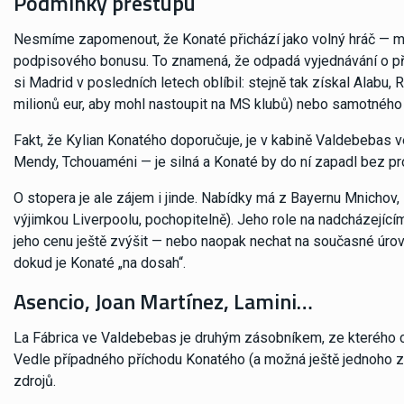
Podmínky přestupu
Nesmíme zapomenout, že Konaté přichází jako volný hráč — má
podpisového bonusu. To znamená, že odpadá vyjednávání o př
si Madrid v posledních letech oblíbil: stejně tak získal Alabu,
milionů eur, aby mohl nastoupit na MS klubů) nebo samotnéh
Fakt, že Kylian Konatého doporučuje, je v kabině Valdebeba
Mendy, Tchouaméni — je silná a Konaté by do ní zapadl bez p
O stopera je ale zájem i jinde. Nabídky má z Bayernu Mnichov,
výjimkou Liverpoolu, pochopitelně). Jeho role na nadcházejí
jeho cenu ještě zvýšit — nebo naopak nechat na současné úrovni
dokud je Konaté „na dosah“.
Asencio, Joan Martínez, Lamini…
La Fábrica ve Valdebebas je druhým zásobníkem, ze kterého c
Vedle případného příchodu Konatého (a možná ještě jednoho z
zdrojů.