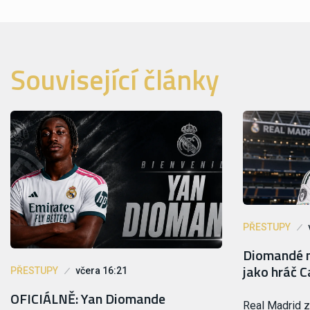
Související články
PŘESTUPY
Diomandé m
jako hráč C
PŘESTUPY
včera 16:21
OFICIÁLNĚ: Yan Diomande
Real Madrid 