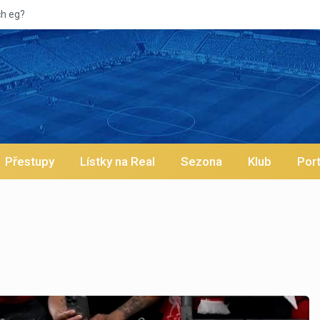
Vypískaný Vinícius! Blíží se je
Přestupy
Lístky na Real
Sezona
Klub
Port