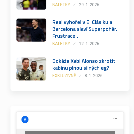
BALETKY
29. 1. 2026
Real vyhořel v El Clásiku a
Barcelona slaví Superpohár.
Frustrace…
BALETKY
12. 1. 2026
Dokáže Xabi Alonso zkrotit
kabinu plnou silných eg?
EXKLUZIVNĚ
8. 1. 2026