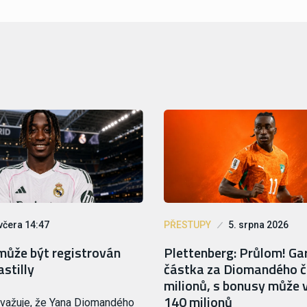
včera 14:47
PŘESTUPY
5. srpna 2026
ůže být registrován
Plettenberg: Průlom! G
astilly
částka za Diomandého č
milionů, s bonusy může 
140 milionů
zvažuje, že Yana Diomandého