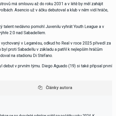
strovů má smlouvu až do roku 2031 a v létě by měl zahájit
lbách. Asencio už v áčku debutoval a klub v něm vidí hráče,
tý talent nedávno pomohl Juvenilu vyhrát Youth League a v
 výhře 2:0 nad Sabadellem.
ě vychovaný v Leganésu, odkud ho Real v roce 2025 přivedl za
n byl proti Sabadellu v základu a patřil k nejlepším hráčům
edoval na stadionu Di Stéfano.
l debut v prvním týmu. Diego Aguado (19) si také připsal první
Články autora
edakce se po dvouleté odmlce vrátil na počátku roku 2024. K