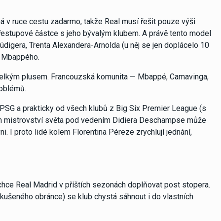
 v ruce cestu zadarmo, takže Real musí řešit pouze výši
estupové částce s jeho bývalým klubem. A právě tento model
 Rüdigera, Trenta Alexandera-Arnolda (u něj se jen doplácelo 10
o Mbappého.
s velkým plusem. Francouzská komunita — Mbappé, Camavinga,
roblémů.
 PSG a prakticky od všech klubů z Big Six Premier League (s
cím mistrovství světa pod vedením Didiera Deschampse může
. I proto lidé kolem Florentina Péreze zrychlují jednání,
hce Real Madrid v příštích sezonách doplňovat post stopera.
kušeného obránce) se klub chystá sáhnout i do vlastních