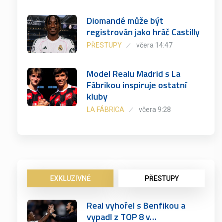
Diomandé může být
registrován jako hráč Castilly
PŘESTUPY
včera 14:47
Model Realu Madrid s La
Fábrikou inspiruje ostatní
kluby
LA FÁBRICA
včera 9:28
EXKLUZIVNĚ
PŘESTUPY
Real vyhořel s Benfikou a
vypadl z TOP 8 v…