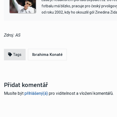
fotbalu má blízko, pracuje pro český prvoligo
od roku 2002, kdy ho okouzlil gól Zinedina Zid
Zdroj: AS
Tags
Ibrahima Konaté
Přidat komentář
Musíte být
přihlášený(á)
pro viditelnost a vložení komentářů.