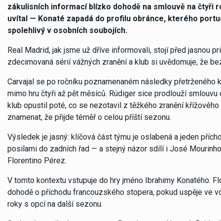
zákulisních informací blízko dohodě na smlouvě na čtyři r
uvítal — Konaté zapadá do profilu obránce, kterého portu
spolehlivý v osobních soubojích.
Real Madrid, jak jsme už dříve informovali, stojí před jasnou p
zdecimovaná sérií vážných zranění a klub si uvědomuje, že bez
Carvajal se po ročníku poznamenaném následky přetrženého kř
mimo hru čtyři až pět měsíců. Rüdiger sice prodlouží smlouvu 
klub opustil poté, co se nezotavil z těžkého zranění křížové
znamenat, že přijde téměř o celou příští sezonu.
Výsledek je jasný: klíčová část týmu je oslabená a jeden přích
posilami do zadních řad — a stejný názor sdílí i José Mourinh
Florentino Pérez.
V tomto kontextu vstupuje do hry jméno Ibrahimy Konatého. Flo
dohodě o příchodu francouzského stopera, pokud uspěje ve vo
roky s opcí na další sezonu.