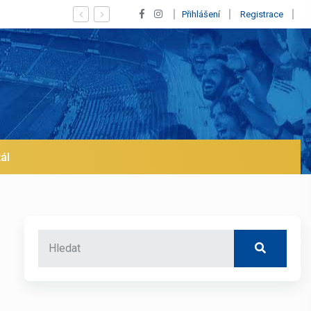
ho odchod z Realu a pustí se klub na trh už v lednu? | BALETKY #33
Přihlášení
Registrace
ál