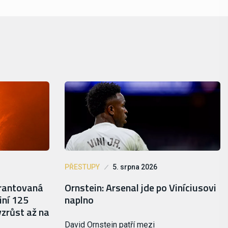
PŘESTUPY
5. srpna 2026
arantovaná
Ornstein: Arsenal jde po Viníciusovi
iní 125
naplno
vzrůst až na
David Ornstein patří mezi