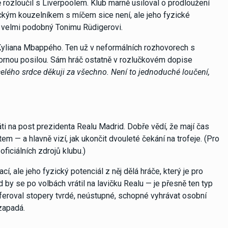
 rozloučil s Liverpoolem. Klub marně usiloval o prodloužení
ckým kouzelníkem s míčem sice není, ale jeho fyzické
ě velmi podobný Tonimu Rüdigerovi.
Kyliana Mbappého. Ten už v neformálních rozhovorech s
bornou posilou. Sám hráč ostatně v rozlučkovém dopise
celého srdce děkuji za všechno. Není to jednoduché loučení,
ti na post prezidenta Realu Madrid. Dobře vědí, že mají čas
m — a hlavně vizí, jak ukončit dvouleté čekání na trofeje. (Pro
ficiálních zdrojů klubu.)
, ale jeho fyzický potenciál z něj dělá hráče, který je pro
y se po volbách vrátil na lavičku Realu — je přesně ten typ
feroval stopery tvrdé, neústupné, schopné vyhrávat osobní
 zapadá.