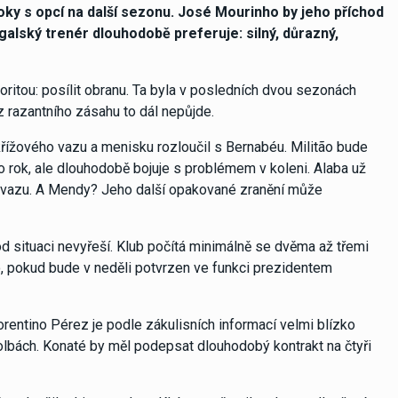
oky s opcí na další sezonu. José Mourinho by jeho příchod
galský trenér dlouhodobě preferuje: silný, důrazný,
rioritou: posílit obranu. Ta byla v posledních dvou sezonách
 razantního zásahu to dál nepůjde.
ížového vazu a menisku rozloučil s Bernabéu. Militão bude
o rok, ale dlouhodobě bojuje s problémem v koleni. Alaba už
ho vazu. A Mendy? Jeho další opakované zranění může
od situaci nevyřeší. Klub počítá minimálně se dvěma až třemi
o, pokud bude v neděli potvrzen ve funkci prezidentem
rentino Pérez je podle zákulisních informací velmi blízko
lbách. Konaté by měl podepsat dlouhodobý kontrakt na čtyři