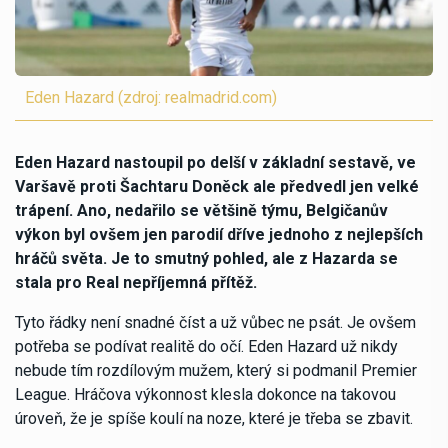
Eden Hazard (zdroj: realmadrid.com)
Eden Hazard nastoupil po delší v základní sestavě, ve
Varšavě proti Šachtaru Doněck ale předvedl jen velké
trápení. Ano, nedařilo se většině týmu, Belgičanův
výkon byl ovšem jen parodií dříve jednoho z nejlepších
hráčů světa. Je to smutný pohled, ale z Hazarda se
stala pro Real nepříjemná přítěž.
Tyto řádky není snadné číst a už vůbec ne psát. Je ovšem
potřeba se podívat realitě do očí. Eden Hazard už nikdy
nebude tím rozdílovým mužem, který si podmanil Premier
League. Hráčova výkonnost klesla dokonce na takovou
úroveň, že je spíše koulí na noze, které je třeba se zbavit.