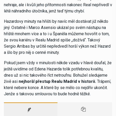
nehraje, ale i kvůli jeho přítomnosti nakonec Real nepřivedl v
létě náhradního útočníka, jenž teď týmu chybí.
Hazardovy minuty na hřišti by navíc měl dostávat již někdo
jiný. Ostatně i Marco Asensio ukázal po svém nástupu na
hřiště mnohem více a to i u Španěla můžeme hovořit o tom,
že svou kariéru v Realu Madrid spíše „dožívá“. Takový
Sergio Arribas by určitě nepředvedl horší výkon než Hazard
a šlo by pro něj o cenné minuty.
Pokud jsem vždy v minulosti někde vzadu v hlavě doufal, že
ještě uvidíme od Edena Hazarda tolik potřebnou kvalitu,
dnes už si nic takového říct netroufnu. Bohužel sledujeme
živě asi
nejhorší přestup Realu Madrid v historii.
Trápení,
které nebere konce. A které by se mělo co nejdřív ukončit.
Jenže s takovou smlouvou to bude hodně těžké.