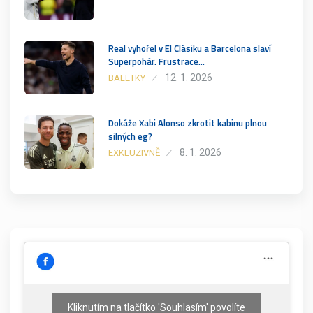
Real vyhořel v El Clásiku a Barcelona slaví
Superpohár. Frustrace…
12. 1. 2026
BALETKY
Dokáže Xabi Alonso zkrotit kabinu plnou
silných eg?
8. 1. 2026
EXKLUZIVNĚ
Kliknutím na tlačítko 'Souhlasím' povolíte