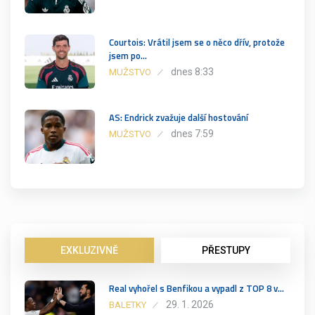
Courtois: Vrátil jsem se o něco dřív, protože
jsem po…
dnes 8:33
MUŽSTVO
AS: Endrick zvažuje další hostování
dnes 7:59
MUŽSTVO
EXKLUZIVNĚ
PŘESTUPY
Real vyhořel s Benfikou a vypadl z TOP 8 v…
29. 1. 2026
BALETKY