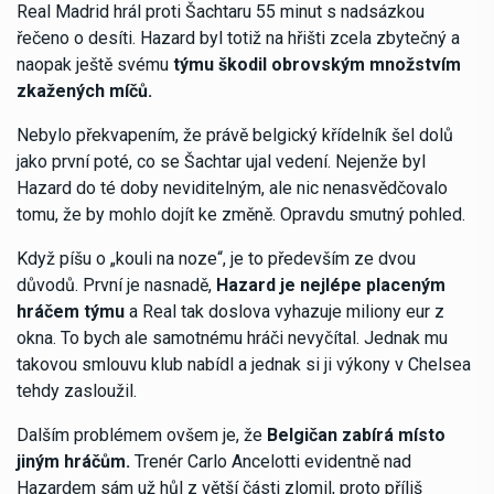
Real Madrid hrál proti Šachtaru 55 minut s nadsázkou
řečeno o desíti. Hazard byl totiž na hřišti zcela zbytečný a
naopak ještě svému
týmu škodil obrovským množstvím
zkažených míčů.
Nebylo překvapením, že právě belgický křídelník šel dolů
jako první poté, co se Šachtar ujal vedení. Nejenže byl
Hazard do té doby neviditelným, ale nic nenasvědčovalo
tomu, že by mohlo dojít ke změně. Opravdu smutný pohled.
Když píšu o „kouli na noze“, je to především ze dvou
důvodů. První je nasnadě,
Hazard je nejlépe placeným
hráčem týmu
a Real tak doslova vyhazuje miliony eur z
okna. To bych ale samotnému hráči nevyčítal. Jednak mu
takovou smlouvu klub nabídl a jednak si ji výkony v Chelsea
tehdy zasloužil.
Dalším problémem ovšem je, že
Belgičan zabírá místo
jiným hráčům.
Trenér Carlo Ancelotti evidentně nad
Hazardem sám už hůl z větší části zlomil, proto příliš