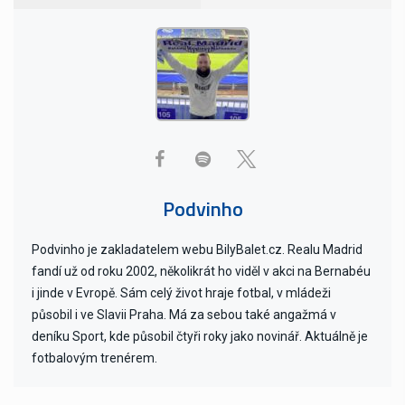
Podvinho
Podvinho je zakladatelem webu BilyBalet.cz. Realu Madrid
fandí už od roku 2002, několikrát ho viděl v akci na Bernabéu
i jinde v Evropě. Sám celý život hraje fotbal, v mládeži
působil i ve Slavii Praha. Má za sebou také angažmá v
deníku Sport, kde působil čtyři roky jako novinář. Aktuálně je
fotbalovým trenérem.