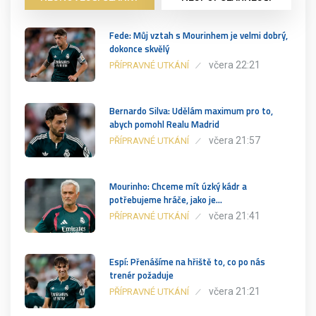
Fede: Můj vztah s Mourinhem je velmi dobrý,
dokonce skvělý
včera 22:21
PŘÍPRAVNÉ UTKÁNÍ
Bernardo Silva: Udělám maximum pro to,
abych pomohl Realu Madrid
včera 21:57
PŘÍPRAVNÉ UTKÁNÍ
Mourinho: Chceme mít úzký kádr a
potřebujeme hráče, jako je…
včera 21:41
PŘÍPRAVNÉ UTKÁNÍ
Espí: Přenášíme na hřiště to, co po nás
trenér požaduje
včera 21:21
PŘÍPRAVNÉ UTKÁNÍ