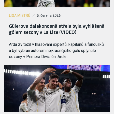
LIGA MISTRŮ
5. června 2026
Gülerova dalekonosná střela byla vyhlášená
gólem sezony v La Lize (VIDEO)
Arda zvítězil v hlasování expertů, kapitánů a fanoušků
a byl vybrán autorem nejkrásnějšího gólu uplynulé
sezony v Primera División. Arda…