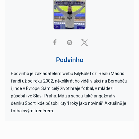
Podvinho
Podvinho je zakladatelem webu BilyBalet.cz. Realu Madrid
fandí už od roku 2002, několikrát ho viděl v akci na Bernabéu
i jinde v Evropě. Sám celý život hraje fotbal, v mládeži
působil i ve Slavii Praha. Má za sebou také angažmá v
deníku Sport, kde působil čtyři roky jako novinář. Aktuálně je
fotbalovým trenérem.