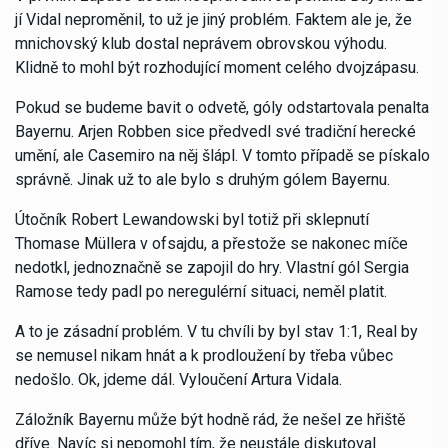
jí Vidal neproměnil, to už je jiný problém. Faktem ale je, že
mnichovský klub dostal neprávem obrovskou výhodu.
Klidně to mohl být rozhodující moment celého dvojzápasu.
Pokud se budeme bavit o odvetě, góly odstartovala penalta
Bayernu. Arjen Robben sice předvedl své tradiční herecké
umění, ale Casemiro na něj šlápl. V tomto případě se pískalo
správně. Jinak už to ale bylo s druhým gólem Bayernu.
Útočník Robert Lewandowski byl totiž při sklepnutí
Thomase Müllera v ofsajdu, a přestože se nakonec míče
nedotkl, jednoznačně se zapojil do hry. Vlastní gól Sergia
Ramose tedy padl po neregulérní situaci, neměl platit.
A to je zásadní problém. V tu chvíli by byl stav 1:1, Real by
se nemusel nikam hnát a k prodloužení by třeba vůbec
nedošlo. Ok, jdeme dál. Vyloučení Artura Vidala.
Záložník Bayernu může být hodně rád, že nešel ze hřiště
dříve. Navíc si nepomohl tím, že neustále diskutoval