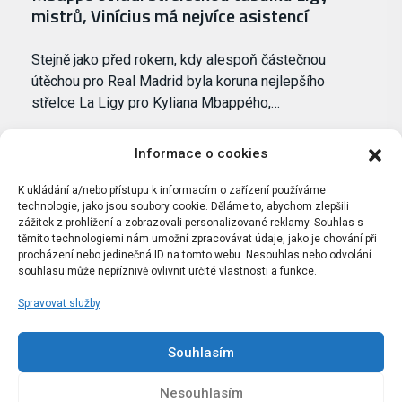
mistrů, Vinícius má nejvíce asistencí
Stejně jako před rokem, kdy alespoň částečnou
útěchou pro Real Madrid byla koruna nejlepšího
střelce La Ligy pro Kyliana Mbappého,…
Informace o cookies
K ukládání a/nebo přístupu k informacím o zařízení používáme
technologie, jako jsou soubory cookie. Děláme to, abychom zlepšili
zážitek z prohlížení a zobrazovali personalizované reklamy. Souhlas s
těmito technologiemi nám umožní zpracovávat údaje, jako je chování při
procházení nebo jedinečná ID na tomto webu. Nesouhlas nebo odvolání
souhlasu může nepříznivě ovlivnit určité vlastnosti a funkce.
Spravovat služby
Portál Bílýbalet.cz byl založen pod názvem Real-
Madrid.cz v roce 2007
Souhlasím
Kopírování obsahu je přísně zakázáno.
Nesouhlasím