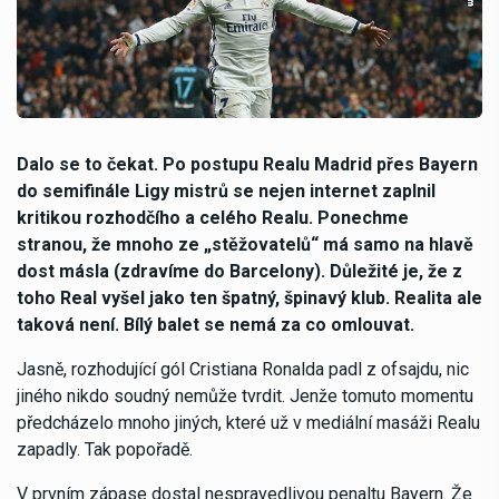
Dalo se to čekat. Po postupu Realu Madrid přes Bayern
do semifinále Ligy mistrů se nejen internet zaplnil
kritikou rozhodčího a celého Realu. Ponechme
stranou, že mnoho ze „stěžovatelů“ má samo na hlavě
dost másla (zdravíme do Barcelony). Důležité je, že z
toho Real vyšel jako ten špatný, špinavý klub. Realita ale
taková není. Bílý balet se nemá za co omlouvat.
Jasně, rozhodující gól Cristiana Ronalda padl z ofsajdu, nic
jiného nikdo soudný nemůže tvrdit. Jenže tomuto momentu
předcházelo mnoho jiných, které už v mediální masáži Realu
zapadly. Tak popořadě.
V prvním zápase dostal nespravedlivou penaltu Bayern. Že