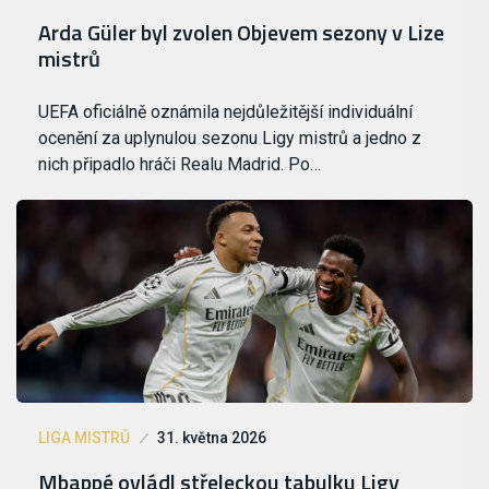
Arda Güler byl zvolen Objevem sezony v Lize
mistrů
UEFA oficiálně oznámila nejdůležitější individuální
ocenění za uplynulou sezonu Ligy mistrů a jedno z
nich připadlo hráči Realu Madrid. Po…
LIGA MISTRŮ
31. května 2026
Mbappé ovládl střeleckou tabulku Ligy