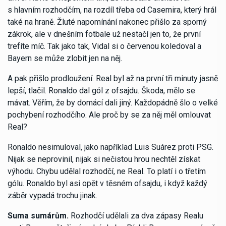
s hlavním rozhodčím, na rozdíl třeba od Casemira, který hrál
také na hraně. Žluté napomínání nakonec přišlo za sporný
zákrok, ale v dnešním fotbale už nestačí jen to, že první
trefíte míč. Tak jako tak, Vidal si o červenou koledoval a
Bayern se může zlobit jen na něj.
A pak přišlo prodloužení. Real byl až na první tři minuty jasně
lepší, tlačil. Ronaldo dal gól z ofsajdu. Škoda, mělo se
mávat. Věřím, že by domácí dali jiný. Každopádně šlo o velké
pochybení rozhodčího. Ale proč by se za něj měl omlouvat
Real?
Ronaldo nesimuloval, jako například Luis Suárez proti PSG.
Nijak se neprovinil, nijak si nečistou hrou nechtěl získat
výhodu. Chybu udělal rozhodčí, ne Real. To platí i o třetím
gólu. Ronaldo byl asi opět v těsném ofsajdu, i když každý
záběr vypadá trochu jinak.
Suma sumárům.
Rozhodčí udělali za dva zápasy Realu