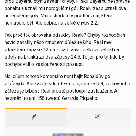
proti Bayernu čtyři zásadní chyby. Pískli Bayernu nesprávně
penaltu a uznali mu neregulérní gól. Realu zase uznali dva
neregulérní góly. Mimochodem v prodloužení, které
nemuselo být. Ale dobře, na velké chyby 2:2.
Tak proč tak obrovské odsudky Realu? Chyby rozhodčích
navíc zahalily něco mnohem důležitějšího. Real měl
v každém zápase 12 střel na branku, celkově vyhrál na
střely na branku za dva zápasy 24:5. To jen pro ty, kdo by
pochybovali o zaslouženosti postupu.
Ne, cílem tohoto komentáře není hájit Ronaldův gól
z ofsajdu. Ale každý, kdo otevře oči, musí vidět, že hovořit o
zářezu je blbost. Real prostě postoupil zaslouženě. A
nezmění to ani 158 tweetů Gerarda Piquého…