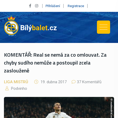
Přihlášení
Registrace
KOMENTÁŘ: Real se nemá za co omlouvat. Za
chyby sudího nemůže a postoupil zcela
zaslouženě
LIGA MISTRŮ
19. dubna 2017
37 Komentářů
Podvinho