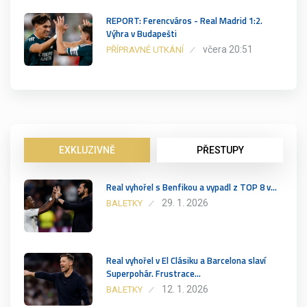
REPORT: Ferencváros - Real Madrid 1:2.
Výhra v Budapešti
včera 20:51
PŘÍPRAVNÉ UTKÁNÍ
EXKLUZIVNĚ
PŘESTUPY
Real vyhořel s Benfikou a vypadl z TOP 8 v…
29. 1. 2026
BALETKY
Real vyhořel v El Clásiku a Barcelona slaví
Superpohár. Frustrace…
12. 1. 2026
BALETKY