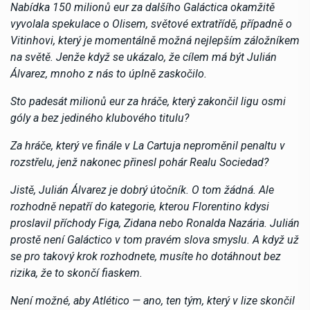
Nabídka 150 milionů eur za dalšího Galáctica okamžitě
vyvolala spekulace o Olisem, světové extratřídě, případně o
Vitinhovi, který je momentálně možná nejlepším záložníkem
na světě. Jenže když se ukázalo, že cílem má být Julián
Álvarez, mnoho z nás to úplně zaskočilo.
Sto padesát milionů eur za hráče, který zakončil ligu osmi
góly a bez jediného klubového titulu?
Za hráče, který ve finále v La Cartuja neproměnil penaltu v
rozstřelu, jenž nakonec přinesl pohár Realu Sociedad?
Jistě, Julián Álvarez je dobrý útočník. O tom žádná. Ale
rozhodně nepatří do kategorie, kterou Florentino kdysi
proslavil příchody Figa, Zidana nebo Ronalda Nazária. Julián
prostě není Galáctico v tom pravém slova smyslu. A když už
se pro takový krok rozhodnete, musíte ho dotáhnout bez
rizika, že to skončí fiaskem.
Není možné, aby Atlético — ano, ten tým, který v lize skončil