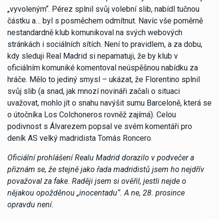
„vyvoleným“. Pérez splnil svůj volební slib, nabídl tučnou
částku a… byl s posměchem odmítnut. Navíc vše poměrně
nestandardně klub komunikoval na svých webových
stránkách i sociálních sítích. Není to pravidlem, a za dobu,
kdy sleduji Real Madrid si nepamatuji, že by klub v
oficiálním komuniké komentoval neúspěšnou nabídku za
hráče. Mělo to jediný smysl – ukázat, že Florentino splnil
svůj slib (a snad, jak mnozí novináři začali o situaci
uvažovat, mohlo jít o snahu navýšit sumu Barceloně, která se
o útočníka Los Colchoneros rovněž zajímá). Celou
podivnost s Álvarezem popsal ve svém komentáři pro
deník AS velký madridista Tomás Roncero.
Oficiální prohlášení Realu Madrid dorazilo v podvečer a
přiznám se, že stejně jako řada madridistů jsem ho nejdřív
považoval za fake. Raději jsem si ověřil, jestli nejde o
nějakou opožděnou „inocentadu“. A ne, 28. prosince
opravdu není.