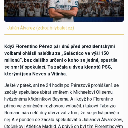
Julián Álvarez (zdroj: bilybalet.cz)
Když Florentino Pérez pár dnů před prezidentskými
volbami ohlásil nabídku za „Galáctico ve výši 150
milionů“, bez dalšího určení o koho se jedná, spustila
se smršť spekulací. Ta začala u dvou klenotů PSG,
kterými jsou Neves a Vitinha.
Ještě v pátek, ani ne 24 hodin po Pérezově prohlášení, se
začaly spekulace ubírat směrem k Michaelovi Olisemu,
hvězdnému křídelníkovi Bayernu. A i když ho Florentino
přímo ve zmíněném rozhovoru vyloučil, i takový Fabrizio
Romano nás celé dny utvrzoval v tom, že se jedná právě o
něj. A v pondělí se začalo spekulovat o Juliánovi Álvarezovi,
útočníkovi Atlética Madrid. A právě on byl tím Florentinovým