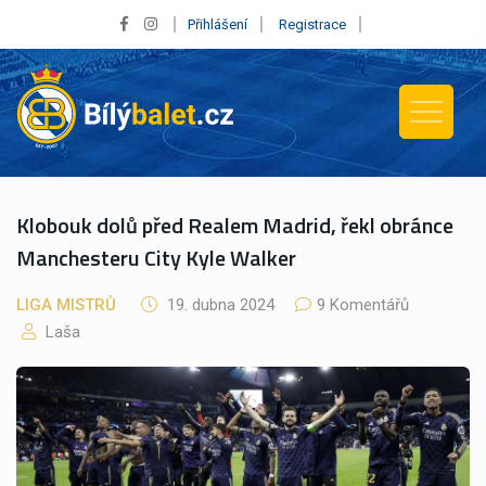
Přihlášení
Registrace
Klobouk dolů před Realem Madrid, řekl obránce
Manchesteru City Kyle Walker
LIGA MISTRŮ
19. dubna 2024
9 Komentářů
Laša