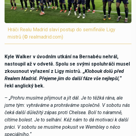
Hráči Realu Madrid slaví postup do semifinále Ligy
mistrů (© realmadrid.com)
Kyle Walker v úvodním utkání na Bernabéu nehrál,
nastoupil až v odvetě. Spolu se svými spoluhráči musel
zkousnout vyřazení z Ligy mistrů. „
Klobouk dolů před
Realem Madrid. Přejeme jim do další fáze vše nejlepší,
“
řekl anglický bek.
– „
Prohru musíme přijmout a jít dál. Je to těžká rána, ale
jsme tým: vyhráváme a prohráváme společně. V sobotu nás
čeká další důležitý zápas proti Chelsea. Bolí to náramně,
cítíme bolest. Je to selhání. Kéž nám to dá motivaci k další
práci. V sobotu se musíme pokusit ve Wembley o něco
speciálního.
“