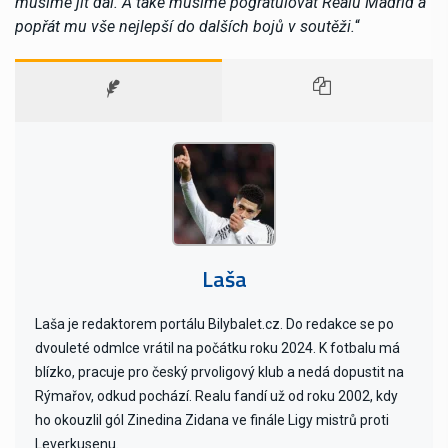
musíme jít dál. A také musíme pogratulovat Realu Madrid a
popřát mu vše nejlepší do dalších bojů v soutěži.
“
Laša
Laša je redaktorem portálu Bilybalet.cz. Do redakce se po
dvouleté odmlce vrátil na počátku roku 2024. K fotbalu má
blízko, pracuje pro český prvoligový klub a nedá dopustit na
Rýmařov, odkud pochází. Realu fandí už od roku 2002, kdy
ho okouzlil gól Zinedina Zidana ve finále Ligy mistrů proti
Leverkusenu.