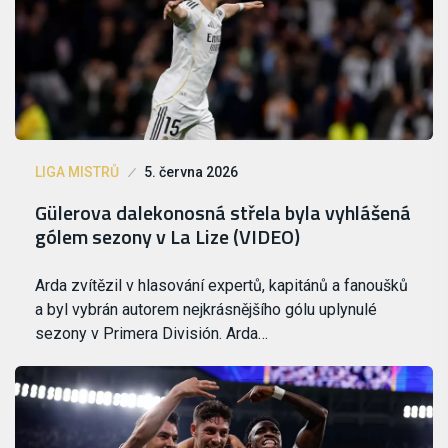
LIGA MISTRŮ
5. června 2026
Gülerova dalekonosná střela byla vyhlášená
gólem sezony v La Lize (VIDEO)
Arda zvítězil v hlasování expertů, kapitánů a fanoušků
a byl vybrán autorem nejkrásnějšího gólu uplynulé
sezony v Primera División. Arda…