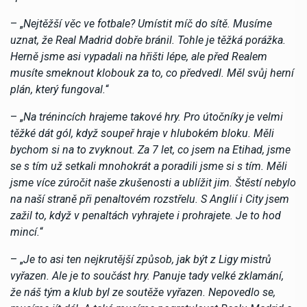
– „
Nejtěžší věc ve fotbale? Umístit míč do sítě. Musíme
uznat, že Real Madrid dobře bránil. Tohle je těžká porážka.
Herně jsme asi vypadali na hřišti lépe, ale před Realem
musíte smeknout klobouk za to, co předvedl. Měl svůj herní
plán, který fungoval.
“
– „
Na trénincích hrajeme takové hry. Pro útočníky je velmi
těžké dát gól, když soupeř hraje v hlubokém bloku. Měli
bychom si na to zvyknout. Za 7 let, co jsem na Etihad, jsme
se s tím už setkali mnohokrát a poradili jsme si s tím. Měli
jsme více zúročit naše zkušenosti a ublížit jim. Štěstí nebylo
na naší straně při penaltovém rozstřelu. S Anglií i City jsem
zažil to, když v penaltách vyhrajete i prohrajete. Je to hod
mincí.
“
– „
Je to asi ten nejkrutější způsob, jak být z Ligy mistrů
vyřazen. Ale je to součást hry. Panuje tady velké zklamání,
že náš tým a klub byl ze soutěže vyřazen. Nepovedlo se,