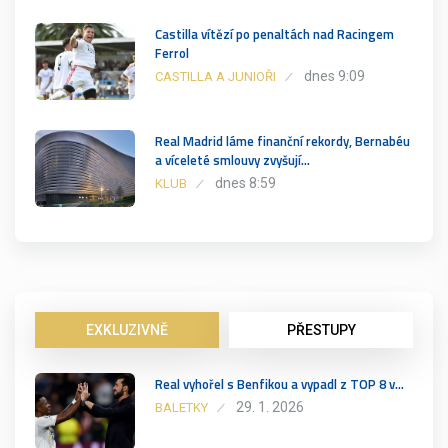
Castilla vítězí po penaltách nad Racingem
Ferrol
dnes 9:09
CASTILLA A JUNIOŘI
Real Madrid láme finanční rekordy, Bernabéu
a víceleté smlouvy zvyšují…
dnes 8:59
KLUB
EXKLUZIVNĚ
PŘESTUPY
Real vyhořel s Benfikou a vypadl z TOP 8 v…
29. 1. 2026
BALETKY