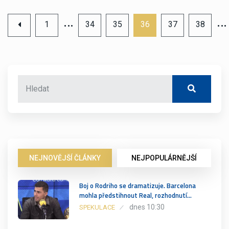
…
…
1
34
35
36
37
38
NEJNOVĚJŠÍ ČLÁNKY
NEJPOPULÁRNĚJŠÍ
Boj o Rodriho se dramatizuje. Barcelona
mohla předstihnout Real, rozhodnutí…
dnes 10:30
SPEKULACE