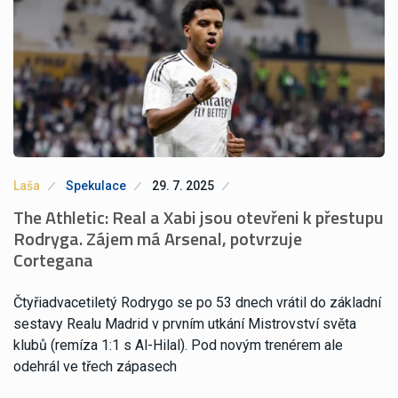
Laša
Spekulace
29. 7. 2025
The Athletic: Real a Xabi jsou otevřeni k přestupu
Rodryga. Zájem má Arsenal, potvrzuje
Cortegana
Čtyřiadvacetiletý Rodrygo se po 53 dnech vrátil do základní
sestavy Realu Madrid v prvním utkání Mistrovství světa
klubů (remíza 1:1 s Al-Hilal). Pod novým trenérem ale
odehrál ve třech zápasech