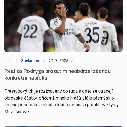
Laša
Spekulace
27. 7. 2025
Real za Rodryga prozatím neobdržel žádnou
konkrétní nabídku
Přestupový trh je rozžhavený do ruda a opět se utrácejí
obrovské částky, přičemž mnoho hráčů stále přemýšlí o
změně působiště a mnoho klubů se snaží posílit své týmy.
Mezi takové