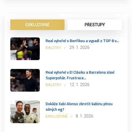
EXKLUZIVNĚ
PŘESTUPY
Real vyhořel s Benfikou a vypadl z TOP 8 v…
29. 1. 2026
BALETKY
Real vyhořel v El Clásiku a Barcelona slaví
Superpohár. Frustrace…
12. 1. 2026
BALETKY
Dokáže Xabi Alonso zkrotit kabinu plnou
silných eg?
8. 1. 2026
EXKLUZIVNĚ