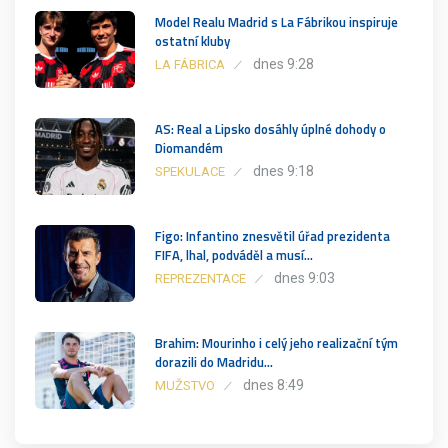
Model Realu Madrid s La Fábrikou inspiruje
ostatní kluby
dnes 9:28
LA FÁBRICA
AS: Real a Lipsko dosáhly úplné dohody o
Diomandém
dnes 9:18
SPEKULACE
Figo: Infantino znesvětil úřad prezidenta
FIFA, lhal, podváděl a musí…
dnes 9:03
REPREZENTACE
Brahim: Mourinho i celý jeho realizační tým
dorazili do Madridu…
dnes 8:49
MUŽSTVO