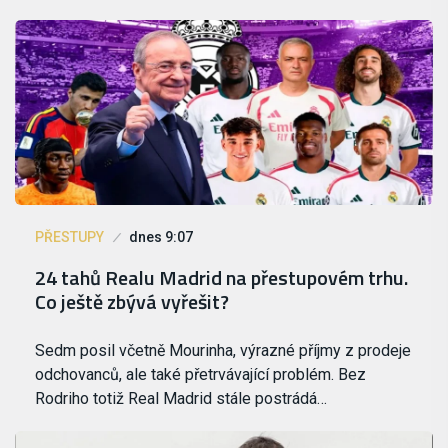
PŘESTUPY
dnes 9:07
24 tahů Realu Madrid na přestupovém trhu.
Co ještě zbývá vyřešit?
Sedm posil včetně Mourinha, výrazné příjmy z prodeje
odchovanců, ale také přetrvávající problém. Bez
Rodriho totiž Real Madrid stále postrádá…