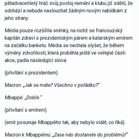
pětadvacetiletý hráč svůj postoj nemění a klubu již sdělil, že
odchází a nebude naslouchat žádným novým nabídkám z
jeho strany.
Média pouze rozšířila snímky, na nichž se francouzský
kapitán zdraví s prezidentským párem a katarským emírem
na začátku banketu. Média se nechala slyšet, že během
výměny zdvořilostí, která proběhla ještě ve veřejné části
akce, padla následující slova:
(přivítání s prezidentem).
Macron:
„Jak se máte? Všechno v pořádku?“
Mbappé:
„Dobře.“
(přivítaní s emírem).
(emír posunuje Mbappého tak, aby nebylo vidět, co říká).
Macron k Mbappému:
„Zase nás dostanete do problémů!“