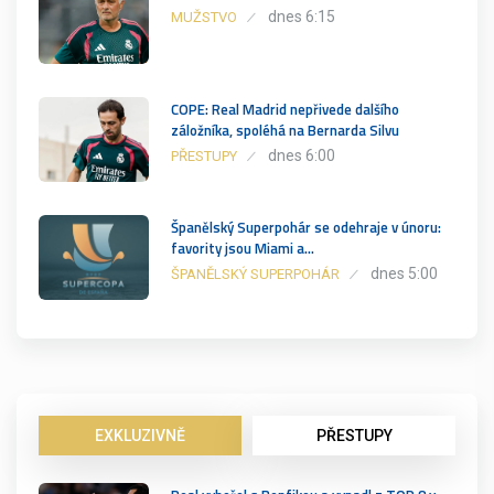
dnes 6:15
MUŽSTVO
COPE: Real Madrid nepřivede dalšího
záložníka, spoléhá na Bernarda Silvu
dnes 6:00
PŘESTUPY
Španělský Superpohár se odehraje v únoru:
favority jsou Miami a…
dnes 5:00
ŠPANĚLSKÝ SUPERPOHÁR
EXKLUZIVNĚ
PŘESTUPY