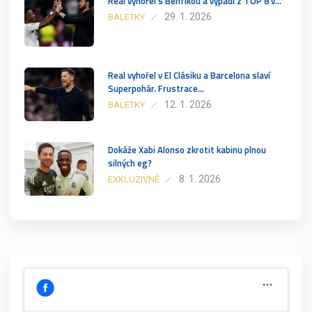
Real vyhořel s Benfikou a vypadl z TOP 8 v…
29. 1. 2026
BALETKY
Real vyhořel v El Clásiku a Barcelona slaví
Superpohár. Frustrace…
12. 1. 2026
BALETKY
Dokáže Xabi Alonso zkrotit kabinu plnou
silných eg?
8. 1. 2026
EXKLUZIVNĚ