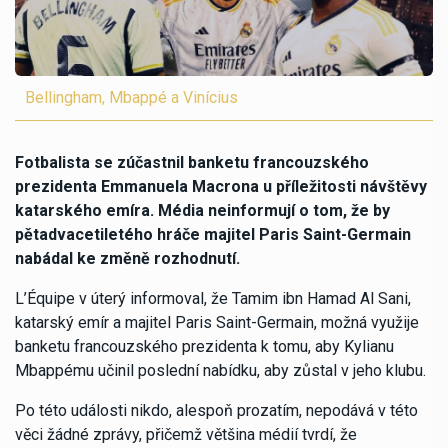
Bellingham, Mbappé a Vinícius
Fotbalista se zúčastnil banketu francouzského
prezidenta Emmanuela Macrona u příležitosti návštěvy
katarského emíra. Média neinformují o tom, že by
pětadvacetiletého hráče majitel Paris Saint-Germain
nabádal ke změně rozhodnutí.
L’Équipe v úterý informoval, že Tamim ibn Hamad Al Sani,
katarský emír a majitel Paris Saint-Germain, možná využije
banketu francouzského prezidenta k tomu, aby Kylianu
Mbappému učinil poslední nabídku, aby zůstal v jeho klubu.
Po této události nikdo, alespoň prozatím, nepodává v této
věci žádné zprávy, přičemž většina médií tvrdí, že