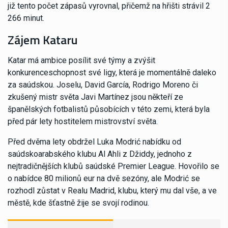
již tento počet zápasů vyrovnal, přičemž na hřišti strávil 2
266 minut.
Zájem Kataru
Katar má ambice posílit své týmy a zvýšit
konkurenceschopnost své ligy, která je momentálně daleko
za saúdskou. Joselu, David García, Rodrigo Moreno či
zkušený mistr světa Javi Martínez jsou někteří ze
španělských fotbalistů působících v této zemi, která byla
před pár lety hostitelem mistrovství světa.
Před dvěma lety obdržel Luka Modrić nabídku od
saúdskoarabského klubu Al Ahli z Džiddy, jednoho z
nejtradičnějších klubů saúdské Premier League. Hovořilo se
o nabídce 80 milionů eur na dvě sezóny, ale Modrić se
rozhodl zůstat v Realu Madrid, klubu, který mu dal vše, a ve
městě, kde šťastně žije se svojí rodinou.