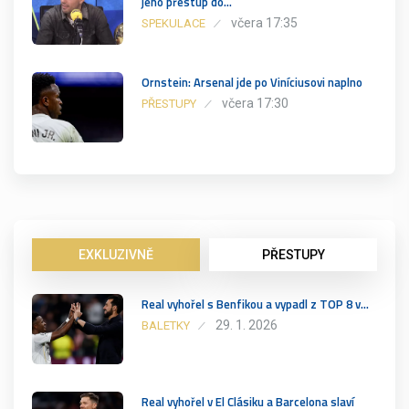
jeho přestup do…
včera 17:35
SPEKULACE
Ornstein: Arsenal jde po Viníciusovi naplno
včera 17:30
PŘESTUPY
EXKLUZIVNĚ
PŘESTUPY
Real vyhořel s Benfikou a vypadl z TOP 8 v…
29. 1. 2026
BALETKY
Real vyhořel v El Clásiku a Barcelona slaví