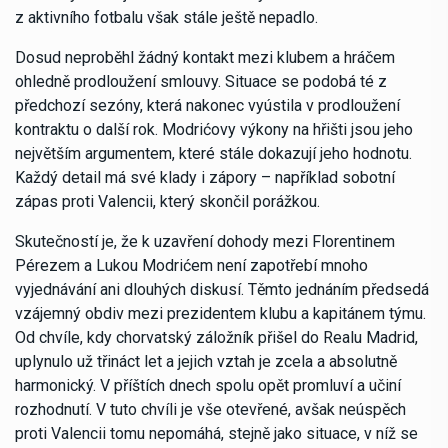
z aktivního fotbalu však stále ještě nepadlo.
Dosud neproběhl žádný kontakt mezi klubem a hráčem
ohledně prodloužení smlouvy. Situace se podobá té z
předchozí sezóny, která nakonec vyústila v prodloužení
kontraktu o další rok. Modrićovy výkony na hřišti jsou jeho
největším argumentem, které stále dokazují jeho hodnotu.
Každý detail má své klady i zápory – například sobotní
zápas proti Valencii, který skončil porážkou.
Skutečností je, že k uzavření dohody mezi Florentinem
Pérezem a Lukou Modrićem není zapotřebí mnoho
vyjednávání ani dlouhých diskusí. Těmto jednáním předsedá
vzájemný obdiv mezi prezidentem klubu a kapitánem týmu.
Od chvíle, kdy chorvatský záložník přišel do Realu Madrid,
uplynulo už třináct let a jejich vztah je zcela a absolutně
harmonický. V příštích dnech spolu opět promluví a učiní
rozhodnutí. V tuto chvíli je vše otevřené, avšak neúspěch
proti Valencii tomu nepomáhá, stejně jako situace, v níž se