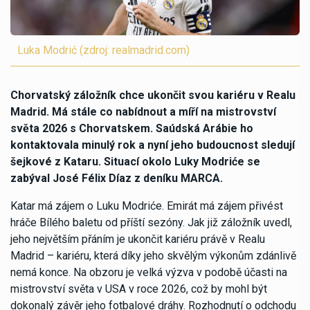
Luka Modrić (zdroj: realmadrid.com)
Chorvatský záložník chce ukončit svou kariéru v Realu
Madrid. Má stále co nabídnout a míří na mistrovství
světa 2026 s Chorvatskem. Saúdská Arábie ho
kontaktovala minulý rok a nyní jeho budoucnost sledují
šejkové z Kataru. Situací okolo Luky Modriće se
zabýval José Félix Díaz z deníku MARCA.
Katar má zájem o Luku Modriće. Emirát má zájem přivést
hráče Bílého baletu od příští sezóny. Jak již záložník uvedl,
jeho největším přáním je ukončit kariéru právě v Realu
Madrid – kariéru, která díky jeho skvělým výkonům zdánlivě
nemá konce. Na obzoru je velká výzva v podobě účasti na
mistrovství světa v USA v roce 2026, což by mohl být
dokonalý závěr jeho fotbalové dráhy. Rozhodnutí o odchodu