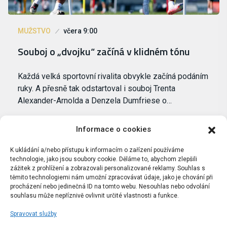
MUŽSTVO
včera 9:00
Souboj o „dvojku“ začíná v klidném tónu
Každá velká sportovní rivalita obvykle začíná podáním
ruky. A přesně tak odstartoval i souboj Trenta
Alexander-Arnolda a Denzela Dumfriese o…
Informace o cookies
K ukládání a/nebo přístupu k informacím o zařízení používáme
technologie, jako jsou soubory cookie. Děláme to, abychom zlepšili
zážitek z prohlížení a zobrazovali personalizované reklamy. Souhlas s
těmito technologiemi nám umožní zpracovávat údaje, jako je chování při
procházení nebo jedinečná ID na tomto webu. Nesouhlas nebo odvolání
souhlasu může nepříznivě ovlivnit určité vlastnosti a funkce.
Spravovat služby
Portál Bílýbalet.cz byl založen pod názvem Real-