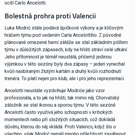
ocitl Carlo Ancelotti.
Bolestná prohra proti Valencii
Luka Modrić stále podává špičkové výkony a je klíčovým
hráčem týmu pod vedením Carla Ancelottiho. Z původně
plánované omezené herní zátěže se stal základním pilířem
týmu v důležitých zápasech, kdy na hřišti stráví celé utkání.
Jeho přítomnost je téměř neustálá, přičemž jedinou
výjimkou v této sezóny byly dva zápasy – jeden vynechal
kvůli nasbíraným žlutým kartám a druhý kvůli rozhodnutí
trenéra. To platí nejen pro klub, ale i pro jeho reprezentaci.
Ancelotti neustále vyzdvihuje Modriće jako vzor
profesionála, a to jak na hřišti, tak mimo něj. Chorvatský
záložník se stal ikonou a oporou týmu. V této sezóně
Ancelotti často využívá jeho schopnosti v kritických
momentech nebo při složitých situacích, což dokládá
důvěru, kterou do něj vkládá. Proti Valencii, když šlo o
všechno, však Modrić neměl mnoho příležitostí zasáhnout