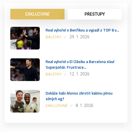
EXKLUZIVNĚ
PŘESTUPY
Real vyhořel s Benfikou a vypadl z TOP 8 v…
29. 1. 2026
BALETKY
Real vyhořel v El Clásiku a Barcelona slaví
Superpohár. Frustrace…
12. 1. 2026
BALETKY
Dokáže Xabi Alonso zkrotit kabinu plnou
silných eg?
8. 1. 2026
EXKLUZIVNĚ