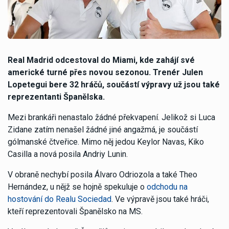
Real Madrid odcestoval do Miami, kde zahájí své
americké turné přes novou sezonou. Trenér Julen
Lopetegui bere 32 hráčů, součástí výpravy už jsou také
reprezentanti Španělska.
Mezi brankáři nenastalo žádné překvapení. Jelikož si Luca
Zidane zatím nenašel žádné jiné angažmá, je součástí
gólmanské čtveřice. Mimo něj jedou Keylor Navas, Kiko
Casilla a nová posila Andriy Lunin.
V obraně nechybí posila Álvaro Odriozola a také Theo
Hernández, u nějž se hojně spekuluje o
odchodu na
hostování do Realu Sociedad
. Ve výpravě jsou také hráči,
kteří reprezentovali Španělsko na MS.