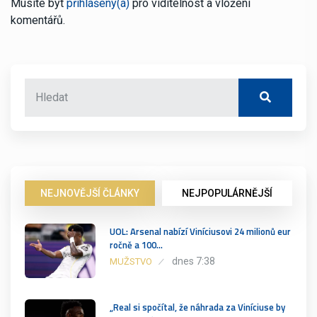
Musíte být
přihlášený(á)
pro viditelnost a vložení
komentářů.
NEJNOVĚJŠÍ ČLÁNKY
NEJPOPULÁRNĚJŠÍ
UOL: Arsenal nabízí Viníciusovi 24 milionů eur
ročně a 100…
dnes 7:38
MUŽSTVO
„Real si spočítal, že náhrada za Viníciuse by