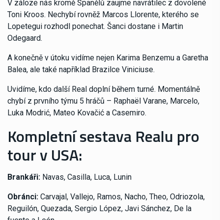
V záloze nás kromě Španělů zaujme navrátilec z dovolené
Toni Kroos. Nechybí rovněž Marcos Llorente, kterého se
Lopetegui rozhodl ponechat. Šanci dostane i Martin
Odegaard.
A konečně v útoku vidíme nejen Karima Benzemu a Garetha
Balea, ale také například Brazilce Viniciuse.
Uvidíme, kdo další Real doplní během turné. Momentálně
chybí z prvního týmu 5 hráčů – Raphaël Varane, Marcelo,
Luka Modrić, Mateo Kovačić a Casemiro.
Kompletní sestava Realu pro
tour v USA:
Brankáři:
Navas, Casilla, Luca, Lunin
Obránci:
Carvajal, Vallejo, Ramos, Nacho, Theo, Odriozola,
Reguilón, Quezada, Sergio López, Javi Sánchez, De la