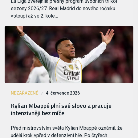
La Liga zveřejnila přesný program úvodních tří kol
sezony 2026/27. Real Madrid do nového ročníku
vstoupí až ve 2. kole…
NEZAŘAZENÉ
4. července 2026
Kylian Mbappé plní své slovo a pracuje
intenzivněji bez míče
Před mistrovstvím světa Kylian Mbappé oznámil, že
udělá krok vpřed v defenzivní hře. Po čtyřech