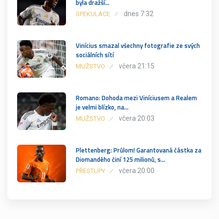
byla dražší…
dnes 7:32
SPEKULACE
Vinícius smazal všechny fotografie ze svých
sociálních sítí
včera 21:15
MUŽSTVO
Romano: Dohoda mezi Viníciusem a Realem
je velmi blízko, na…
včera 20:03
MUŽSTVO
Plettenberg: Průlom! Garantovaná částka za
Diomandého činí 125 milionů, s…
včera 20:00
PŘESTUPY