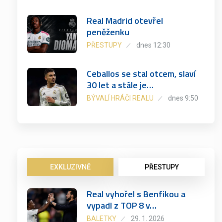
Real Madrid otevřel
peněženku
PŘESTUPY
dnes 12:30
Ceballos se stal otcem, slaví
30 let a stále je…
BÝVALÍ HRÁČI REALU
dnes 9:50
EXKLUZIVNĚ
PŘESTUPY
Real vyhořel s Benfikou a
vypadl z TOP 8 v…
BALETKY
29. 1. 2026