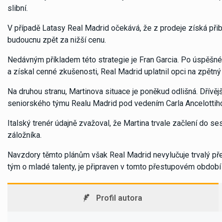
slibní.
V případě Latasy Real Madrid očekává, že z prodeje získá přib
budoucnu zpět za nižší cenu.
Nedávným příkladem této strategie je Fran Garcia. Po úspěšn
a získal cenné zkušenosti, Real Madrid uplatnil opci na zpětný
Na druhou stranu, Martinova situace je poněkud odlišná. Dřívěj
seniorského týmu Realu Madrid pod vedením Carla Ancelottih
Italský trenér údajně zvažoval, že Martina trvale začlení do 
záložníka.
Navzdory těmto plánům však Real Madrid nevylučuje trvalý přest
tým o mladé talenty, je připraven v tomto přestupovém období 
Profil autora