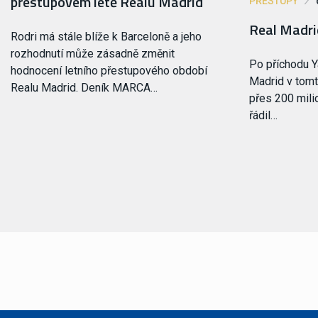
přestupovém létě Realu Madrid
PŘESTUPY
Real Madri
Rodri má stále blíže k Barceloně a jeho
rozhodnutí může zásadně změnit
Po příchodu 
hodnocení letního přestupového období
Madrid v tomt
Realu Madrid. Deník MARCA…
přes 200 mili
řádil…