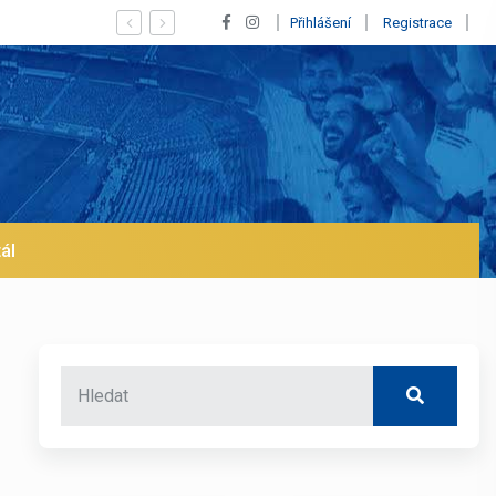
Vypískaný Vinícius! Blíží se jeho odchod z Realu a pustí se klub
Přihlášení
Registrace
ál