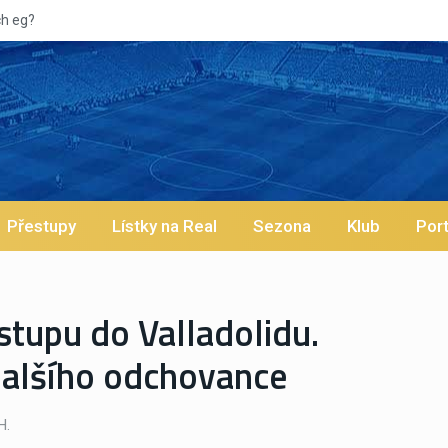
Přestupy
Lístky na Real
Sezona
Klub
Port
stupu do Valladolidu.
dalšího odchovance
H.