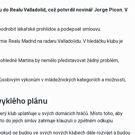
 do Realu Valladolid, což potvrdil novinář Jorge Picon.
V
 podrobit lékařské prohlídce a podepsat smlouvu.
mie Realu Madrid na radaru Valladolidu. V hledáčku klubu je
 ohledně Martina by nemělo představovat žádný problém,
 působivým výkonům v mládežnických kategoriích a možnosti,
vyklého plánu
který klub uplatňuje u svých domácích hráčů. Místo toho, aby
to do jejich smluv zahrnuje klauzuli o zpětném odkupu.
pokud se budou ve svých nových klubech dále rozvíjet a budou