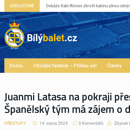
EXKLUZIVNĚ
Dokáže Xabi Alonso zkrotit kabinu plnou silných eg?
Domů
Oficiální fanklub – Přihlas se!
Články
Juanmi Latasa na pokraji pře
Španělský tým má zájem o 
PŘESTUPY
14. srpna 2024
0 Komentářů
Zbynek 