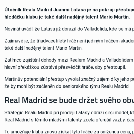
Útočník Realu Madrid Juanmi Latasa je na pokraji přestupu
hledáčku klubu je také další nadějný talent Mario Martin.
Novinář uvádí, že Latasa již dorazil do Valladolidu, kde se má
Zajímavé je, že třiadvacetiletý hráč není jediným hráčem akade
také další nadějný talent Mario Martin.
Zatímco zajištění dohody mezi Realem Madrid a Valladolidem
hlavní překážkou zůstává přesvědčit hráče, aby přestoupil.
Martinův potenciální přestup vyvolal značný zájem díky jeho
že by mohl být začleněn do seniorského týmu Realu Madrid.
Real Madrid se bude držet svého ob
Strategie Realu Madrid při prodeji Latasy odráží širší model, 
Real Madrid s těmito mladými talenty zcela přerušil vazby, čas
To umožňuje klubu znovu získat tyto hráče za sníženou cenu, 