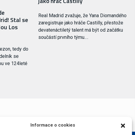
jako hráč Castilly
de
Real Madrid zvažuje, že Yana Diomandého
id! Stal se
zaregistruje jako hráče Castilly, přestože
ilou Los
devatenáctiletý talent má být od začátku
součástí prvního týmu.…
ezon, tedy do
delník se
ou ve 124leté
Informace o cookies