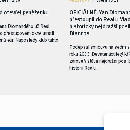
dnes 12:30
PŘESTUPY
včera 16:21
d otevřel peněženku
OFICIÁLNĚ: Yan Dioman
přestoupil do Realu Madr
historicky nejdražší pos
Yana Diomandého už Real
Blancos
o přestupovém okně utratil
onů eur. Naposledy klub takto
Podepsal smlouvu na sedm s
roku 2033. Devatenáctiletý kří
zároveň stává nejdražší posil
historii Realu…