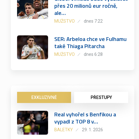
přes 20 milionů eur ročně,
ale…
MUŽSTVO
dnes 7:22
SER: Arbeloa chce ve Fulhamu
také Thiaga Pitarcha
MUŽSTVO
dnes 6:28
EXKLUZIVNĚ
PŘESTUPY
Real vyhořel s Benfikou a
vypadl z TOP 8 v…
BALETKY
29. 1. 2026