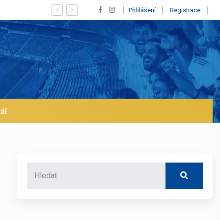
Vypískaný Vinícius! Blíží se jeho odchod z Rea
Přihlášení
Registrace
ál