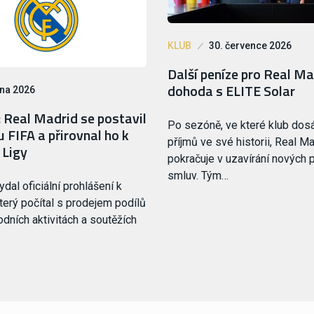
KLUB
30. července 2026
Další peníze pro Real Ma
dohoda s ELITE Solar
pna 2026
 Real Madrid se postavil
Po sezóně, ve které klub dosá
u FIFA a přirovnal ho k
příjmů ve své historii, Real M
 Ligy
pokračuje v uzavírání nových 
smluv. Tým…
dal oficiální prohlášení k
který počítal s prodejem podílů
odních aktivitách a soutěžích