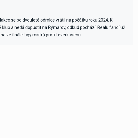
edakce se po dvouleté odmlce vrátil na počátku roku 2024. K
vý klub a nedá dopustit na Rýmařov, odkud pochází. Realu fandí už
ana ve finále Ligy mistrů proti Leverkusenu.