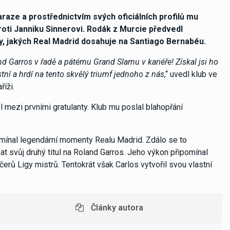
araze a prostřednictvím svých oficiálních profilů mu
roti Janniku Sinnerovi. Rodák z Murcie předvedl
y, jakých Real Madrid dosahuje na Santiago Bernabéu.
d Garros v řadě a pátému Grand Slamu v kariéře! Získal jsi ho
ní a hrdí na tento skvělý triumf jednoho z nás
,“ uvedl klub ve
říži.
yl mezi prvními gratulanty. Klub mu poslal blahopřání
pomínal legendární momenty Realu Madrid. Zdálo se to
t svůj druhý titul na Roland Garros. Jeho výkon připomínal
ů Ligy mistrů. Tentokrát však Carlos vytvořil svou vlastní
Články autora