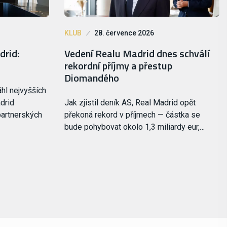
KLUB
28. července 2026
drid:
Vedení Realu Madrid dnes schválí
rekordní příjmy a přestup
Diomandého
hl nejvyšších
adrid
Jak zjistil deník AS, Real Madrid opět
partnerských
překoná rekord v příjmech — částka se
bude pohybovat okolo 1,3 miliardy eur,…