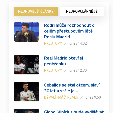
NEJNOVĚJŠÍ ČLÁNKY
NEJPOPULÁRNĚJŠÍ
Rodri může rozhodnout o
celém přestupovém létě
Realu Madrid
PŘESTUPY
dnes 14:02
Real Madrid otevřel
peněženku
PŘESTUPY
dnes 12:30
Ceballos se stal otcem, slaví
30 let a stále je…
BÝVALÍ HRÁČI REALU
dnes 9:50
Globo: Vinícius bude vydělávat