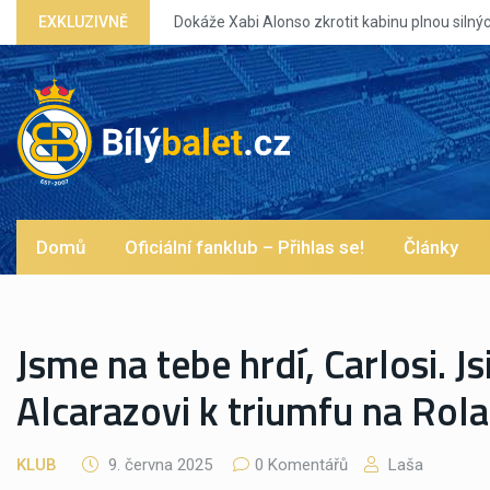
EXKLUZIVNĚ
Dokáže Xabi Alonso zkrotit kabinu plnou silný
Domů
Oficiální fanklub – Přihlas se!
Články
Jsme na tebe hrdí, Carlosi. Js
Alcarazovi k triumfu na Rol
KLUB
9. června 2025
0 Komentářů
Laša