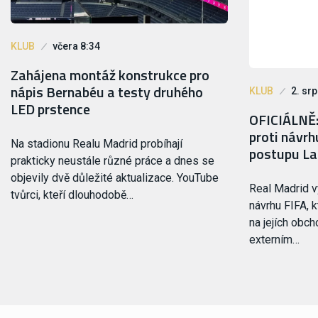
KLUB
včera 8:34
Zahájena montáž konstrukce pro
nápis Bernabéu a testy druhého
KLUB
2. sr
LED prstence
OFICIÁLNĚ:
proti návrh
Na stadionu Realu Madrid probíhají
postupu La
prakticky neustále různé práce a dnes se
objevily dvě důležité aktualizace. YouTube
Real Madrid vy
tvůrci, kteří dlouhodobě…
návrhu FIFA, 
na jejích obch
externím…