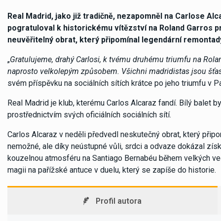
Real Madrid, jako již tradičně, nezapomněl na Carlose Alc
pogratuloval k historickému vítězství na Roland Garros p
neuvěřitelný obrat, který připomínal legendární remontad
„
Gratulujeme, drahý Carlosi, k tvému druhému triumfu na Rolan
naprosto velkolepým způsobem. Všichni madridistas jsou šťast
svém příspěvku na sociálních sítích krátce po jeho triumfu v Pa
Real Madrid je klub, kterému Carlos Alcaraz fandí. Bílý balet b
prostřednictvím svých oficiálních sociálních sítí.
Carlos Alcaraz v neděli předvedl neskutečný obrat, který při
nemožné, ale díky neústupné vůli, srdci a odvaze dokázal získa
kouzelnou atmosféru na Santiago Bernabéu během velkých večer
magii na pařížské antuce v duelu, který se zapíše do historie.
Profil autora