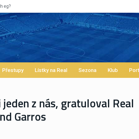
ch eg?
Přestupy
Lístky na Real
Sezona
Klub
Port
i jeden z nás, gratuloval Real
and Garros