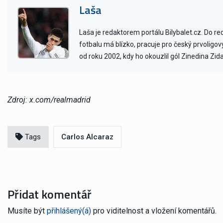
Laša
Laša je redaktorem portálu Bilybalet.cz. Do r
fotbalu má blízko, pracuje pro český prvoligo
od roku 2002, kdy ho okouzlil gól Zinedina Zid
Zdroj: x.com/realmadrid
Tags
Carlos Alcaraz
Přidat komentář
Musíte být
přihlášený(á)
pro viditelnost a vložení komentářů.