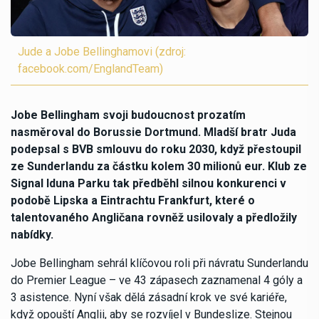
Jude a Jobe Bellinghamovi (zdroj:
facebook.com/EnglandTeam)
Jobe Bellingham svoji budoucnost prozatím
nasměroval do Borussie Dortmund. Mladší bratr Juda
podepsal s BVB smlouvu do roku 2030, když přestoupil
ze Sunderlandu za částku kolem 30 milionů eur. Klub ze
Signal Iduna Parku tak předběhl silnou konkurenci v
podobě Lipska a Eintrachtu Frankfurt, které o
talentovaného Angličana rovněž usilovaly a předložily
nabídky.
Jobe Bellingham sehrál klíčovou roli při návratu Sunderlandu
do Premier League – ve 43 zápasech zaznamenal 4 góly a
3 asistence. Nyní však dělá zásadní krok ve své kariéře,
když opouští Anglii, aby se rozvíjel v Bundeslize. Stejnou