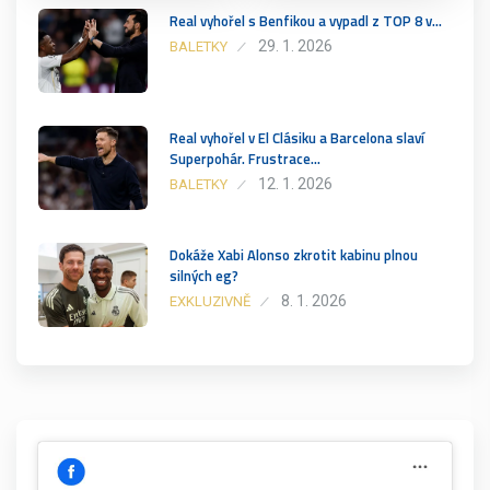
Real vyhořel s Benfikou a vypadl z TOP 8 v…
29. 1. 2026
BALETKY
Real vyhořel v El Clásiku a Barcelona slaví
Superpohár. Frustrace…
12. 1. 2026
BALETKY
Dokáže Xabi Alonso zkrotit kabinu plnou
silných eg?
8. 1. 2026
EXKLUZIVNĚ