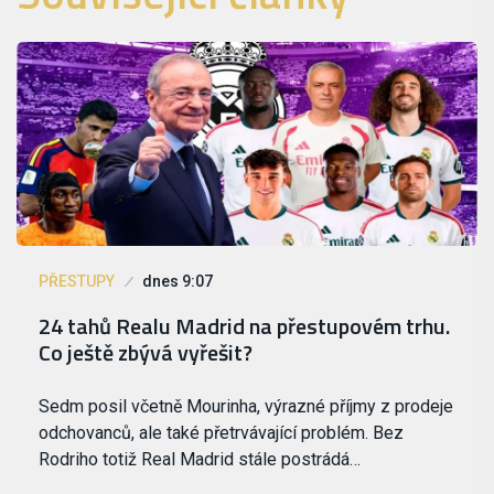
PŘESTUPY
dnes 9:07
24 tahů Realu Madrid na přestupovém trhu.
Co ještě zbývá vyřešit?
Sedm posil včetně Mourinha, výrazné příjmy z prodeje
odchovanců, ale také přetrvávající problém. Bez
Rodriho totiž Real Madrid stále postrádá…