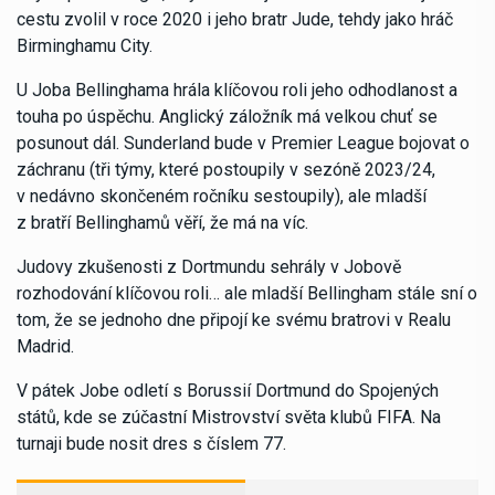
cestu zvolil v roce 2020 i jeho bratr Jude, tehdy jako hráč
Birminghamu City.
U Joba Bellinghama hrála klíčovou roli jeho odhodlanost a
touha po úspěchu. Anglický záložník má velkou chuť se
posunout dál. Sunderland bude v Premier League bojovat o
záchranu (tři týmy, které postoupily v sezóně 2023/24,
v nedávno skončeném ročníku sestoupily), ale mladší
z bratří Bellinghamů věří, že má na víc.
Judovy zkušenosti z Dortmundu sehrály v Jobově
rozhodování klíčovou roli… ale mladší Bellingham stále sní o
tom, že se jednoho dne připojí ke svému bratrovi v Realu
Madrid.
V pátek Jobe odletí s Borussií Dortmund do Spojených
států, kde se zúčastní Mistrovství světa klubů FIFA. Na
turnaji bude nosit dres s číslem 77.