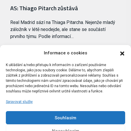
AS: Thiago Pitarch zůstává
Real Madrid sází na Thiaga Pitarcha. Nejenže mladý
záložník v létě neodejde, ale stane se součástí
prvního týmu. Podle informací…
Informace o cookies
K ukládání a/nebo přístupu k informacím o zařízení používáme
technologie, jako jsou soubory cookie. Děláme to, abychom zlepšili
zážitek z prohlížení a zobrazovali personalizované reklamy. Souhlas s
těmito technologiemi nám umožní zpracovávat údaje, jako je chování při
procházení nebo jedinečná ID na tomto webu. Nesouhlas nebo odvolání
souhlasu může nepříznivě ovlivnit určité vlastnosti a funkce.
Spravovat služby
Portál Bílýbalet.cz byl založen pod názvem Real-
Madrid.cz v roce 2007
Souhlasím
Kopírování obsahu je přísně zakázáno.
Nesouhlasím