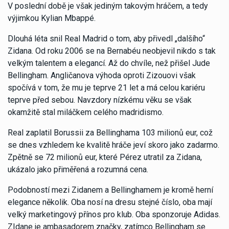
V poslední době je však jediným takovým hráčem, a tedy
výjimkou Kylian Mbappé.
Dlouhá léta snil Real Madrid o tom, aby přivedl „dalšího“
Zidana. Od roku 2006 se na Bernabéu neobjevil nikdo s tak
velkým talentem a elegancí. Až do chvíle, než přišel Jude
Bellingham. Angličanova výhoda oproti Zizouovi však
spočívá v tom, že mu je teprve 21 let a má celou kariéru
teprve před sebou. Navzdory nízkému věku se však
okamžitě stal miláčkem celého madridismo.
Real zaplatil Borussii za Bellinghama 103 milionů eur, což
se dnes vzhledem ke kvalitě hráče jeví skoro jako zadarmo.
Zpětně se 72 milionů eur, které Pérez utratil za Zidana,
ukázalo jako přiměřená a rozumná cena.
Podobností mezi Zidanem a Bellinghamem je kromě herní
elegance několik. Oba nosí na dresu stejné číslo, oba mají
velký marketingový přínos pro klub. Oba sponzoruje Adidas.
ZIdane je ambasadorem značky, zatímco Bellingham se