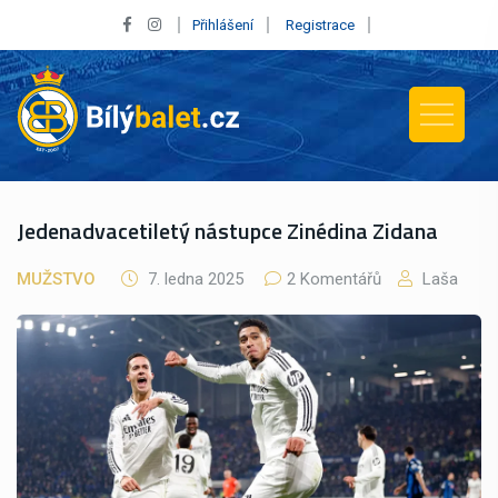
Přihlášení
Registrace
Jedenadvacetiletý nástupce Zinédina Zidana
MUŽSTVO
7. ledna 2025
2 Komentářů
Laša