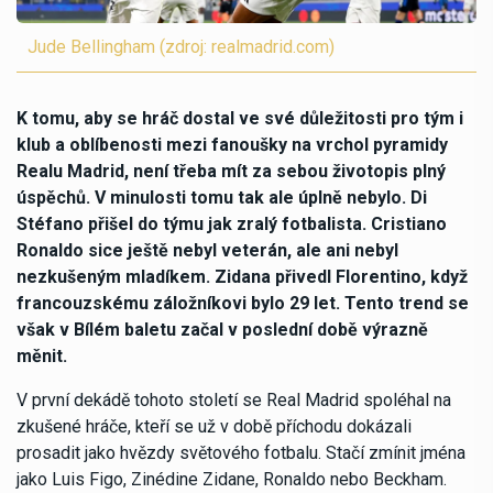
Jude Bellingham (zdroj: realmadrid.com)
K tomu, aby se hráč dostal ve své důležitosti pro tým i
klub a oblíbenosti mezi fanoušky na vrchol pyramidy
Realu Madrid, není třeba mít za sebou životopis plný
úspěchů. V minulosti tomu tak ale úplně nebylo. Di
Stéfano přišel do týmu jak zralý fotbalista. Cristiano
Ronaldo sice ještě nebyl veterán, ale ani nebyl
nezkušeným mladíkem. Zidana přivedl Florentino, když
francouzskému záložníkovi bylo 29 let. Tento trend se
však v Bílém baletu začal v poslední době výrazně
měnit.
V první dekádě tohoto století se Real Madrid spoléhal na
zkušené hráče, kteří se už v době příchodu dokázali
prosadit jako hvězdy světového fotbalu. Stačí zmínit jména
jako Luis Figo, Zinédine Zidane, Ronaldo nebo Beckham.