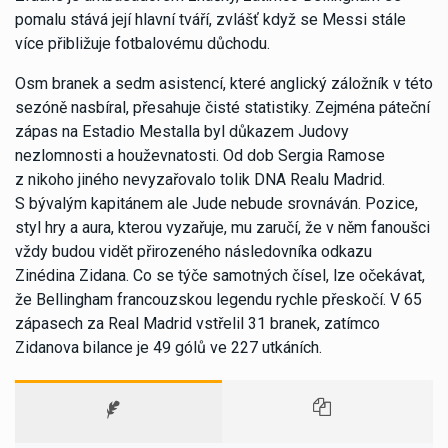
pomalu stává její hlavní tváří, zvlášť když se Messi stále
více přibližuje fotbalovému důchodu.
Osm branek a sedm asistencí, které anglický záložník v této
sezóně nasbíral, přesahuje čisté statistiky. Zejména páteční
zápas na Estadio Mestalla byl důkazem Judovy
nezlomnosti a houževnatosti. Od dob Sergia Ramose
z nikoho jiného nevyzařovalo tolik DNA Realu Madrid.
S bývalým kapitánem ale Jude nebude srovnáván. Pozice,
styl hry a aura, kterou vyzařuje, mu zaručí, že v něm fanoušci
vždy budou vidět přirozeného následovníka odkazu
Zinédina Zidana. Co se týče samotných čísel, lze očekávat,
že Bellingham francouzskou legendu rychle přeskočí. V 65
zápasech za Real Madrid vstřelil 31 branek, zatímco
Zidanova bilance je 49 gólů ve 227 utkáních.