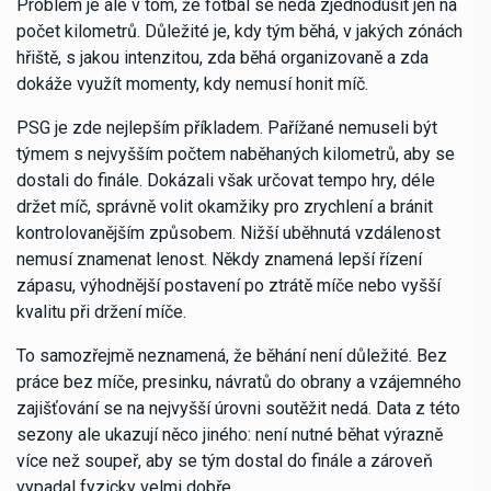
Problém je ale v tom, že fotbal se nedá zjednodušit jen na
počet kilometrů. Důležité je, kdy tým běhá, v jakých zónách
hřiště, s jakou intenzitou, zda běhá organizovaně a zda
dokáže využít momenty, kdy nemusí honit míč.
PSG je zde nejlepším příkladem. Pařížané nemuseli být
týmem s nejvyšším počtem naběhaných kilometrů, aby se
dostali do finále. Dokázali však určovat tempo hry, déle
držet míč, správně volit okamžiky pro zrychlení a bránit
kontrolovanějším způsobem. Nižší uběhnutá vzdálenost
nemusí znamenat lenost. Někdy znamená lepší řízení
zápasu, výhodnější postavení po ztrátě míče nebo vyšší
kvalitu při držení míče.
To samozřejmě neznamená, že běhání není důležité. Bez
práce bez míče, presinku, návratů do obrany a vzájemného
zajišťování se na nejvyšší úrovni soutěžit nedá. Data z této
sezony ale ukazují něco jiného: není nutné běhat výrazně
více než soupeř, aby se tým dostal do finále a zároveň
vypadal fyzicky velmi dobře.