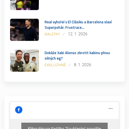
Real vyhořel v El Clásiku a Barcelona slaví
Superpohár. Frustrace…
12. 1. 2026
BALETKY
Dokáže Xabi Alonso zkrotit kabinu plnou
silných eg?
8. 1. 2026
EXKLUZIVNĚ
Kliknutím na tlačítko 'Souhlasím' povolíte