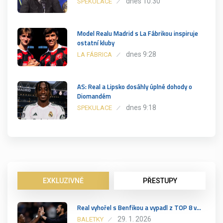
dnes 10:30
SPEKULACE
Model Realu Madrid s La Fábrikou inspiruje
ostatní kluby
dnes 9:28
LA FÁBRICA
AS: Real a Lipsko dosáhly úplné dohody o
Diomandém
dnes 9:18
SPEKULACE
EXKLUZIVNĚ
PŘESTUPY
Real vyhořel s Benfikou a vypadl z TOP 8 v…
29. 1. 2026
BALETKY