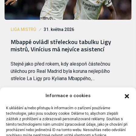
LIGA MISTRŮ
31. května 2026
Mbappé ovládl střeleckou tabulku Ligy
mistrů, Vinícius má nejvíce asistencí
Stejně jako před rokem, kdy alespoň částečnou
útěchou pro Real Madrid byla koruna nejlepšího
střelce La Ligy pro Kyliana Mbappého,…
Informace o cookies
K ukládání a/nebo přístupu k informacím o zařízení používáme
technologie, jako jsou soubory cookie. Děláme to, abychom zlepšili
zážitek z prohlížení a zobrazovali personalizované reklamy. Souhlas s
těmito technologiemi nám umožní zpracovávat údaje, jako je chování při
procházení nebo jedinečná ID na tomto webu. Nesouhlas nebo odvolání
souhlasu může nepříznivě ovlivnit určité vlastnosti a funkce.