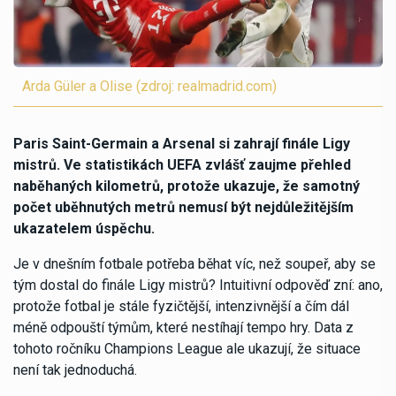
Arda Güler a Olise (zdroj: realmadrid.com)
Paris Saint-Germain a Arsenal si zahrají finále Ligy
mistrů. Ve statistikách UEFA zvlášť zaujme přehled
naběhaných kilometrů, protože ukazuje, že samotný
počet uběhnutých metrů nemusí být nejdůležitějším
ukazatelem úspěchu.
Je v dnešním fotbale potřeba běhat víc, než soupeř, aby se
tým dostal do finále Ligy mistrů? Intuitivní odpověď zní: ano,
protože fotbal je stále fyzičtější, intenzivnější a čím dál
méně odpouští týmům, které nestíhají tempo hry. Data z
tohoto ročníku Champions League ale ukazují, že situace
není tak jednoduchá.