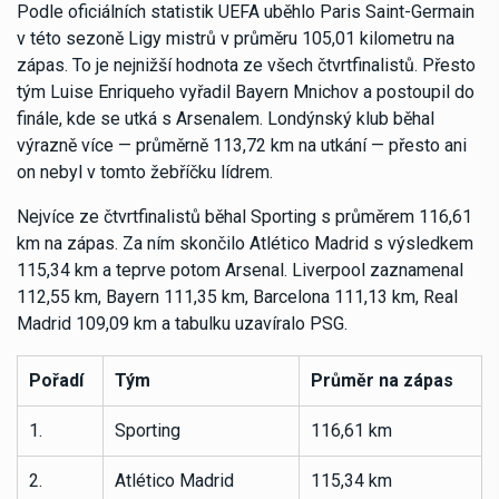
Podle oficiálních statistik UEFA uběhlo Paris Saint-Germain
v této sezoně Ligy mistrů v průměru 105,01 kilometru na
zápas. To je nejnižší hodnota ze všech čtvrtfinalistů. Přesto
tým Luise Enriqueho vyřadil Bayern Mnichov a postoupil do
finále, kde se utká s Arsenalem. Londýnský klub běhal
výrazně více — průměrně 113,72 km na utkání — přesto ani
on nebyl v tomto žebříčku lídrem.
Nejvíce ze čtvrtfinalistů běhal Sporting s průměrem 116,61
km na zápas. Za ním skončilo Atlético Madrid s výsledkem
115,34 km a teprve potom Arsenal. Liverpool zaznamenal
112,55 km, Bayern 111,35 km, Barcelona 111,13 km, Real
Madrid 109,09 km a tabulku uzavíralo PSG.
Pořadí
Tým
Průměr na zápas
1.
Sporting
116,61 km
2.
Atlético Madrid
115,34 km