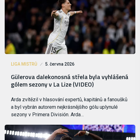
LIGA MISTRŮ
5. června 2026
Gülerova dalekonosná střela byla vyhlášená
gólem sezony v La Lize (VIDEO)
Arda zvítězil v hlasování expertů, kapitánů a fanoušků
a byl vybrán autorem nejkrásnějšího gólu uplynulé
sezony v Primera División. Arda…