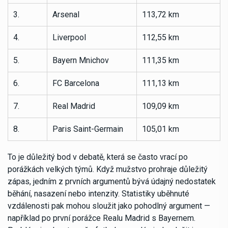
3.
Arsenal
113,72 km
4.
Liverpool
112,55 km
5.
Bayern Mnichov
111,35 km
6.
FC Barcelona
111,13 km
7.
Real Madrid
109,09 km
8.
Paris Saint-Germain
105,01 km
To je důležitý bod v debatě, která se často vrací po
porážkách velkých týmů. Když mužstvo prohraje důležitý
zápas, jedním z prvních argumentů bývá údajný nedostatek
běhání, nasazení nebo intenzity. Statistiky uběhnuté
vzdálenosti pak mohou sloužit jako pohodlný argument —
například po první porážce Realu Madrid s Bayernem.