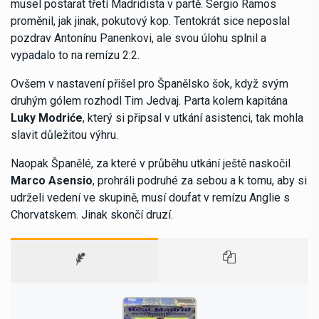
musel postarat třetí Madridista v partě. Sergio Ramos
proměnil, jak jinak, pokutový kop. Tentokrát sice neposlal
pozdrav Antonínu Panenkovi, ale svou úlohu splnil a
vypadalo to na remízu 2:2.
Ovšem v nastavení přišel pro Španělsko šok, když svým
druhým gólem rozhodl Tim Jedvaj. Parta kolem kapitána
Luky Modriće
, který si připsal v utkání asistenci, tak mohla
slavit důležitou výhru.
Naopak Španělé, za které v průběhu utkání ještě naskočil
Marco Asensio
, prohráli podruhé za sebou a k tomu, aby si
udrželi vedení ve skupině, musí doufat v remízu Anglie s
Chorvatskem. Jinak skončí druzí.