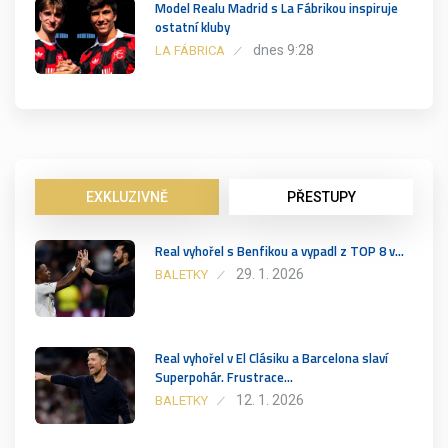
Model Realu Madrid s La Fábrikou inspiruje
ostatní kluby
dnes 9:28
LA FÁBRICA
EXKLUZIVNĚ
PŘESTUPY
Real vyhořel s Benfikou a vypadl z TOP 8 v…
29. 1. 2026
BALETKY
Real vyhořel v El Clásiku a Barcelona slaví
Superpohár. Frustrace…
12. 1. 2026
BALETKY