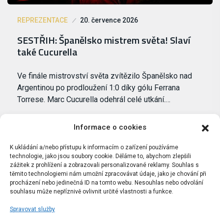
REPREZENTACE
20. července 2026
SESTŘIH: Španělsko mistrem světa! Slaví
také Cucurella
Ve finále mistrovství světa zvítězilo Španělsko nad
Argentinou po prodloužení 1:0 díky gólu Ferrana
Torrese. Marc Cucurella odehrál celé utkání.…
Informace o cookies
K ukládání a/nebo přístupu k informacím o zařízení používáme
technologie, jako jsou soubory cookie. Děláme to, abychom zlepšili
zážitek z prohlížení a zobrazovali personalizované reklamy. Souhlas s
těmito technologiemi nám umožní zpracovávat údaje, jako je chování při
procházení nebo jedinečná ID na tomto webu. Nesouhlas nebo odvolání
souhlasu může nepříznivě ovlivnit určité vlastnosti a funkce.
Spravovat služby
Portál Bílýbalet.cz byl založen pod názvem Real-