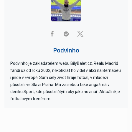
Podvinho
Podvinho je zakladatelem webu BilyBalet.cz. Realu Madrid
fandí už od roku 2002, několikrát ho viděl v akci na Bernabéu
i jinde v Evropě. Sám celý život hraje fotbal, v mládeži
působil i ve Slavii Praha. Má za sebou také angažmá v
deníku Sport, kde působil čtyři roky jako novinář. Aktuálně je
fotbalovým trenérem.