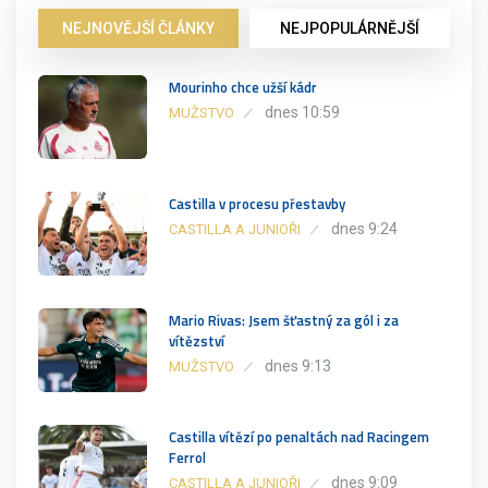
NEJNOVĚJŠÍ ČLÁNKY
NEJPOPULÁRNĚJŠÍ
Mourinho chce užší kádr
dnes 10:59
MUŽSTVO
Castilla v procesu přestavby
dnes 9:24
CASTILLA A JUNIOŘI
Mario Rivas: Jsem šťastný za gól i za
vítězství
dnes 9:13
MUŽSTVO
Castilla vítězí po penaltách nad Racingem
Ferrol
dnes 9:09
CASTILLA A JUNIOŘI