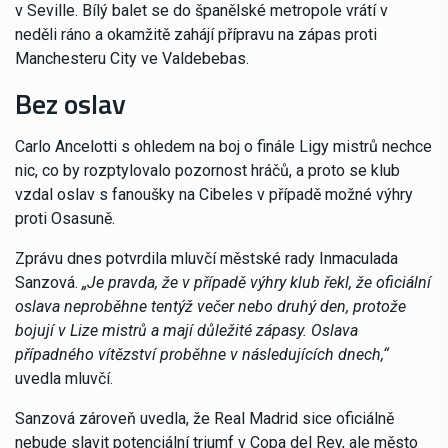
v Seville. Bílý balet se do španělské metropole vrátí v
neděli ráno a okamžitě zahájí přípravu na zápas proti
Manchesteru City ve Valdebebas.
Bez oslav
Carlo Ancelotti s ohledem na boj o finále Ligy mistrů nechce
nic, co by rozptylovalo pozornost hráčů, a proto se klub
vzdal oslav s fanoušky na Cibeles v případě možné výhry
proti Osasuně.
Zprávu dnes potvrdila mluvčí městské rady Inmaculada
Sanzová.
„Je pravda, že v případě výhry klub řekl, že oficiální
oslava neproběhne tentýž večer nebo druhý den, protože
bojují v Lize mistrů a mají důležité zápasy. Oslava
případného vítězství proběhne v následujících dnech,“
uvedla mluvčí.
Sanzová zároveň uvedla, že Real Madrid sice oficiálně
nebude slavit potenciální triumf v Copa del Rey, ale město