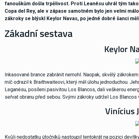
fanouškům došla trpělivost. Proti Leanésu uhrál tým takov
Copa del Rey, ale v zápase samotném bylo jen velmi málo t
zákroky se blýskl Keylor Navas, po jedné dobré šanci měli
Zákadní sestava
Keylor Na
Inkasované brance zabránit nemohl. Naopak, skvělý zákrokem 
míč odrazil k Braithwaiteovi, který měl úlohu jednoduchou. Jeho
Leganésu, posíleni pasivitou Los Blancos, dali veškerou energii 
seřvat obranu před sebou. Svými zákroky udržel Los Blancos
Vinícius 
Kvůli nedostatku útočníků nastoupil tentokrát na pozici devítk