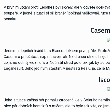
V prvním utkání proti Leganés byl skvělý, ale v odvetě očekává
soupeře. V jedné situaci si při bránění počínal nešikovně, ruce 
penaltu.
Casemi
Jedním z lepších hráčů Los Blancos během první půle. Protože
Casemiro příležitost, naplnit svoji roli. Na druhou stranu hra
co jsme od něj vídali dříve. Nečistil střed pole tak, jak by se 
Leganésu!). Jeho jediným štěstím, v neštěstí Realu, je, že je M
Isco
Jeho situace začíná být pomalu ztracená. Je v Solariho nemilost
sice pár dobrých kontaktů s míčem, ale to bylo tak vše, co jsme