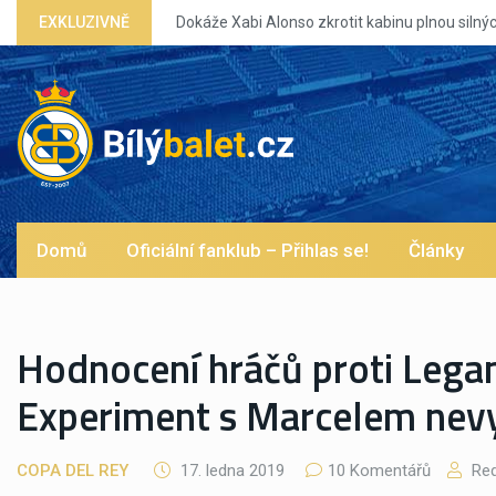
t kabinu plnou silných eg?
EXKLUZIVNĚ
Domů
Oficiální fanklub – Přihlas se!
Články
Hodnocení hráčů proti Legan
Experiment s Marcelem nev
COPA DEL REY
17. ledna 2019
10 Komentářů
Red