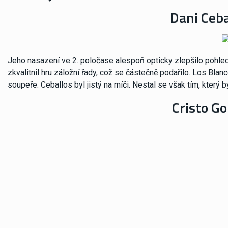
Dani Ceba
Jeho nasazení ve 2. poločase alespoň opticky zlepšilo pohled na
zkvalitnil hru záložní řady, což se částečně podařilo. Los Blanco
soupeře. Ceballos byl jistý na míči. Nestal se však tím, kter
Cristo Go
Zahrál si zhruba 20 minut, když vystřídal Isca. Jeho nasazení
Blancos zkrátka nemá z čeho jiného brát. A tak Cristo zažívá těž
fanoušci očekávají branky. Ty ale nepřicházejí. Když už nic, tak
Brahim Díaz 