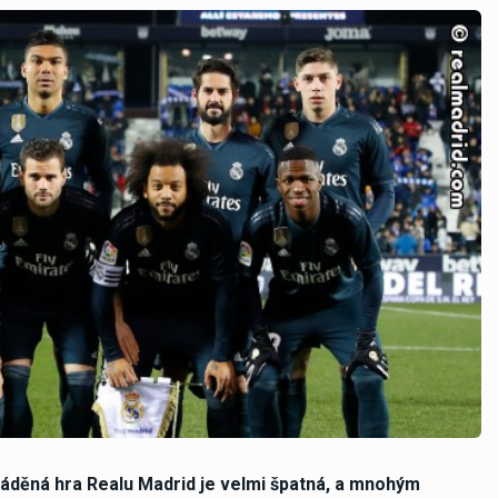
áděná hra Realu Madrid je velmi špatná, a mnohým