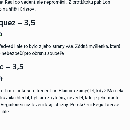
at Real do vedení, ale neproměnil. Z protiútoku pak Los
a hřišti Cristovi.
quez – 3,5
edvedl, ale to bylo z jeho strany vše. Žádná myšlenka, která
né nebezpečí pro obranu soupeře.
o – 3,5
, co tímto pokusem trenér Los Blancos zamýšlel, když Marcela
rávníku hledal, byl tam zbytečný, nevěděl, kde je jeho místo.
s Reguilónem na levém kraji obrany. Po stažení Reguilóna se
litě.