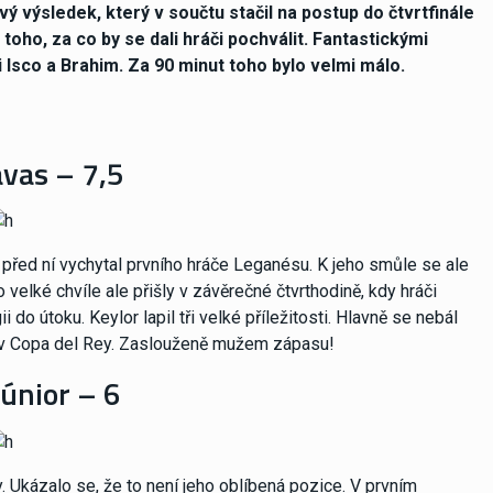
ý výsledek, který v součtu stačil na postup do čtvrtfinále
oho, za co by se dali hráči pochválit. Fantastickými
 Isco a Brahim. Za 90 minut toho bylo velmi málo.
vas – 7,5
před ní vychytal prvního hráče Leganésu. K jeho smůle se ale
 velké chvíle ale přišly v závěrečné čtvrthodině, kdy hráči
do útoku. Keylor lapil tři velké příležitosti. Hlavně se nebál
 v Copa del Rey. Zaslouženě mužem zápasu!
Júnior – 6
y. Ukázalo se, že to není jeho oblíbená pozice. V prvním