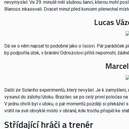
nevymyslel. Ve 29. minutě měl slušnou šanci, kterou mohl posl
Blancos inkasovali. Dvacet minut před koncem přenechal místo n
Lucas Váz
Dá se o něm napsat to podobné jako o Iscovi. Pár parádiček př
by podpořila útok, v bránění Odriozolovi příliš nepomohl, žád
Marcel
Další ze Solariho experimentů, který nevyšel. Je k zamyšlení
vysunul do zálohy/útoku. Brazilec se po celý první poločas na t
V jednu chvíli byl v útoku, o pár momentů později si překážel 
vrátil na své obvyklé místo v obraně, kde trochu přispěl ke stabi
Střídající hráči a trenér