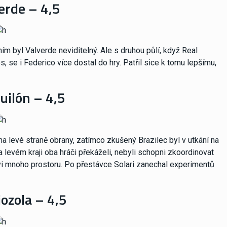
erde – 4,5
ím byl Valverde neviditelný. Ale s druhou půlí, když Real
s, se i Federico více dostal do hry. Patřil sice k tomu lepšímu,
uilón – 4,5
 levé straně obrany, zatímco zkušený Brazilec byl v utkání na
 levém kraji oba hráči překáželi, nebyli schopni zkoordinovat
vi mnoho prostoru. Po přestávce Solari zanechal experimentů
ozola – 4,5