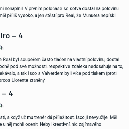
ní nenaplnil. V prvním poločase se sotva dostal na polovinu
měl příliš vysoko, a jen štěstí pro Real, že Munuera nepískl
ro – 4
 Real byl soupeřem často tlačen na vlastní polovinu, dostal
je hodně pod své možnosti, respektive zdaleka nedosahuje na to,
očekávalo, a tak Isco s Valverdem byli více pod tlakem (proti
arcos Llorente zraněný.
 – 4
i, a když už mu trenér dá příležitost, Isco ji nevyužije. Měl
 u něj mohli ocenit. Nebyl kreativní, nic zajímavého