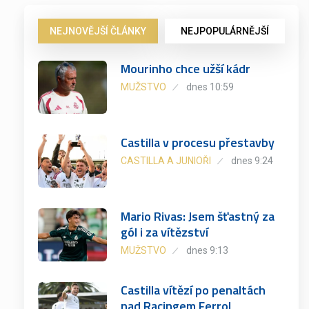
NEJNOVĚJŠÍ ČLÁNKY
NEJPOPULÁRNĚJŠÍ
Mourinho chce užší kádr
MUŽSTVO
dnes 10:59
Castilla v procesu přestavby
CASTILLA A JUNIOŘI
dnes 9:24
Mario Rivas: Jsem šťastný za
gól i za vítězství
MUŽSTVO
dnes 9:13
Castilla vítězí po penaltách
nad Racingem Ferrol