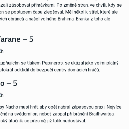
zali zásobovat přihrávkami. Po změně stran, ve chvíli, kdy se
kon se postupem času zlepšoval. Měl několik střel, které ale
ých obránců a našel volného Brahima. Branka z toho ale
arane – 5
stupňujícím se tlakem Pepineros, se ukázal jako velmi platný
stokrát odklidil do bezpečí centry domácích hráčů.
o – 5
sy Nacho musí hrát, aby opět nabral zápasovou praxi. Nejvíce
ečně na svědomí on, neboť zaspal při bránění Braithwaitea.
ký útočník se přes něj již tolik nedostával.