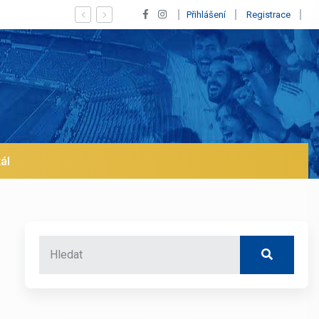
se jeho odchod z Realu a pustí se klub na trh už v lednu? | BALETKY #33
Přihlášení
Registrace
ál