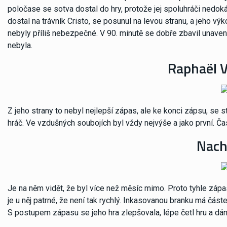
poločase se sotva dostal do hry, protože jej spoluhráči nedoká
dostal na trávník Cristo, se posunul na levou stranu, a jeho vý
nebyly příliš nebezpečné. V 90. minutě se dobře zbavil unaven
nebyla.
Raphaël V
Z jeho strany to nebyl nejlepší zápas, ale ke konci zápsu, se 
hráč. Ve vzdušných soubojích byl vždy nejvýše a jako první. Ča
Nach
Je na něm vidět, že byl více než měsíc mimo. Proto tyhle zápa
je u něj patrné, že není tak rychlý. Inkasovanou branku má část
S postupem zápasu se jeho hra zlepšovala, lépe četl hru a dáns