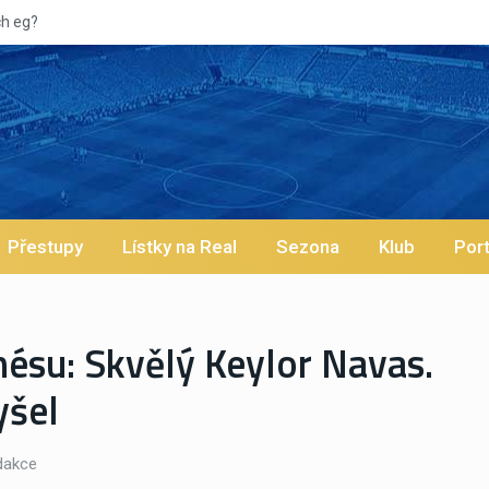
Vypískaný Vinícius! Blíží 
Přestupy
Lístky na Real
Sezona
Klub
Port
ésu: Skvělý Keylor Navas.
yšel
akce