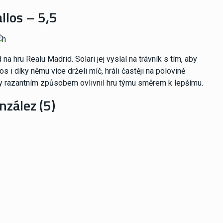
llos – 5,5
 hru Realu Madrid. Solari jej vyslal na trávník s tím, aby
s i díky němu více drželi míč, hráli častěji na polovině
ý by razantním způsobem ovlivnil hru týmu směrem k lepšímu.
nzález (5)
 ale dokumentuje marnost Solariho rozhodnutí. Trenér Los
ký křest ohněm. Real je v krizi, a on je vyslán na pozici, kde
 alespoň sbírá zkušenosti. Byl ve stínu Viníciuse.
(nehodnocen)