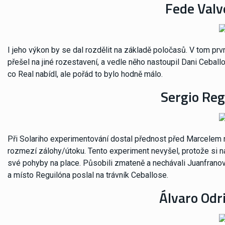
Fede Valv
I jeho výkon by se dal rozdělit na základě poločasů. V tom prvn
přešel na jiné rozestavení, a vedle něho nastoupil Dani Ceballo
co Real nabídl, ale pořád to bylo hodně málo.
Sergio Reg
Při Solariho experimentování dostal přednost před Marcelem na
rozmezí zálohy/útoku. Tento experiment nevyšel, protože si na
své pohyby na place. Působili zmateně a nechávali Juanfrano
a místo Reguilóna poslal na trávník Ceballose.
Álvaro Odri