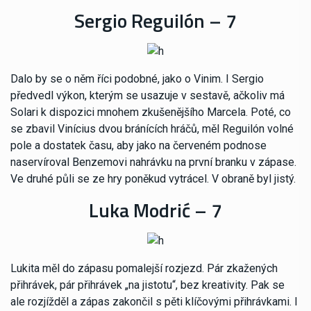
Sergio Reguilón – 7
Dalo by se o něm říci podobné, jako o Vinim. I Sergio
předvedl výkon, kterým se usazuje v sestavě, ačkoliv má
Solari k dispozici mnohem zkušenějšího Marcela. Poté, co
se zbavil Vinícius dvou bránících hráčů, měl Reguilón volné
pole a dostatek času, aby jako na červeném podnose
naservíroval Benzemovi nahrávku na první branku v zápase.
Ve druhé půli se ze hry poněkud vytrácel. V obraně byl jistý.
Luka Modrić – 7
Lukita měl do zápasu pomalejší rozjezd. Pár zkažených
přihrávek, pár přihrávek „na jistotu“, bez kreativity. Pak se
ale rozjížděl a zápas zakončil s pěti klíčovými přihrávkami. I