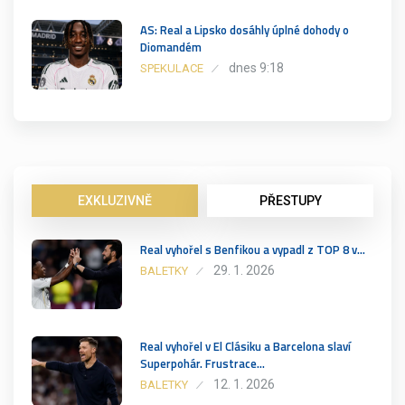
AS: Real a Lipsko dosáhly úplné dohody o
Diomandém
dnes 9:18
SPEKULACE
EXKLUZIVNĚ
PŘESTUPY
Real vyhořel s Benfikou a vypadl z TOP 8 v…
29. 1. 2026
BALETKY
Real vyhořel v El Clásiku a Barcelona slaví
Superpohár. Frustrace…
12. 1. 2026
BALETKY