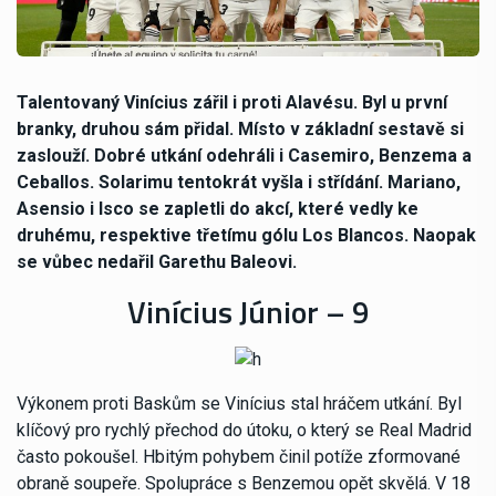
Talentovaný Vinícius zářil i proti Alavésu. Byl u první
branky, druhou sám přidal. Místo v základní sestavě si
zaslouží. Dobré utkání odehráli i Casemiro, Benzema a
Ceballos. Solarimu tentokrát vyšla i střídání. Mariano,
Asensio i Isco se zapletli do akcí, které vedly ke
druhému, respektive třetímu gólu Los Blancos. Naopak
se vůbec nedařil Garethu Baleovi.
Vinícius Júnior – 9
Výkonem proti Baskům se Vinícius stal hráčem utkání. Byl
klíčový pro rychlý přechod do útoku, o který se Real Madrid
často pokoušel. Hbitým pohybem činil potíže zformované
obraně soupeře. Spolupráce s Benzemou opět skvělá. V 18