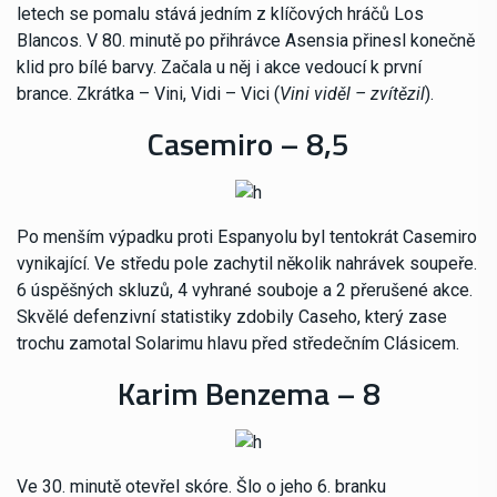
letech se pomalu stává jedním z klíčových hráčů Los
Blancos. V 80. minutě po přihrávce Asensia přinesl konečně
klid pro bílé barvy. Začala u něj i akce vedoucí k první
brance. Zkrátka – Vini, Vidi – Vici (
Vini viděl – zvítězil
).
Casemiro – 8,5
Po menším výpadku proti Espanyolu byl tentokrát Casemiro
vynikající. Ve středu pole zachytil několik nahrávek soupeře.
6 úspěšných skluzů, 4 vyhrané souboje a 2 přerušené akce.
Skvělé defenzivní statistiky zdobily Caseho, který zase
trochu zamotal Solarimu hlavu před středečním Clásicem.
Karim Benzema – 8
Ve 30. minutě otevřel skóre. Šlo o jeho 6. branku