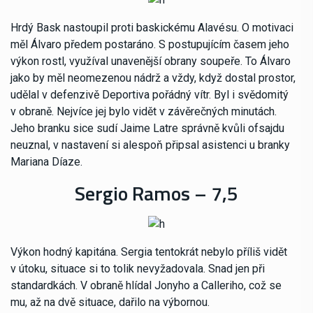
Hrdý Bask nastoupil proti baskickému Alavésu. O motivaci
měl Álvaro předem postaráno. S postupujícím časem jeho
výkon rostl, využíval unavenější obrany soupeře. To Álvaro
jako by měl neomezenou nádrž a vždy, když dostal prostor,
udělal v defenzivě Deportiva pořádný vítr. Byl i svědomitý
v obraně. Nejvíce jej bylo vidět v závěrečných minutách.
Jeho branku sice sudí Jaime Latre správně kvůli ofsajdu
neuznal, v nastavení si alespoň připsal asistenci u branky
Mariana Díaze.
Sergio Ramos – 7,5
Výkon hodný kapitána. Sergia tentokrát nebylo příliš vidět
v útoku, situace si to tolik nevyžadovala. Snad jen při
standardkách. V obraně hlídal Jonyho a Calleriho, což se
mu, až na dvě situace, dařilo na výbornou.