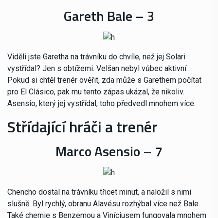
Gareth Bale – 3
Viděli jste Garetha na trávníku do chvíle, než jej Solari
vystřídal? Jen s obtížemi. Velšan nebyl vůbec aktivní.
Pokud si chtěl trenér ověřit, zda může s Garethem počítat
pro El Clásico, pak mu tento zápas ukázal, že nikoliv.
Asensio, který jej vystřídal, toho předvedl mnohem více.
Střídající hráči a trenér
Marco Asensio – 7
Chencho dostal na trávníku třicet minut, a naložil s nimi
slušně. Byl rychlý, obranu Alavésu rozhýbal více než Bale.
Také chemie s Benzemou a Viníciusem fungovala mnohem