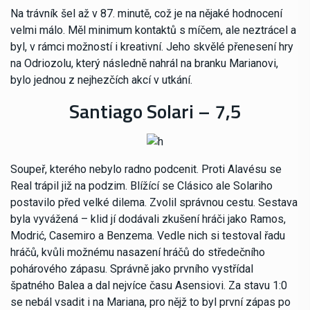
Na trávník šel až v 87. minutě, což je na nějaké hodnocení
velmi málo. Měl minimum kontaktů s míčem, ale neztrácel a
byl, v rámci možností i kreativní. Jeho skvělé přenesení hry
na Odriozolu, který následně nahrál na branku Marianovi,
bylo jednou z nejhezčích akcí v utkání.
Santiago Solari – 7,5
Soupeř, kterého nebylo radno podcenit. Proti Alavésu se
Real trápil již na podzim. Blížící se Clásico ale Solariho
postavilo před velké dilema. Zvolil správnou cestu. Sestava
byla vyvážená – klid jí dodávali zkušení hráči jako Ramos,
Modrić, Casemiro a Benzema. Vedle nich si testoval řadu
hráčů, kvůli možnému nasazení hráčů do středečního
pohárového zápasu. Správně jako prvního vystřídal
špatného Balea a dal nejvíce času Asensiovi. Za stavu 1:0
se nebál vsadit i na Mariana, pro nějž to byl první zápas po