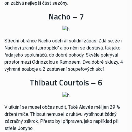
on zažívá nejlepší část sezóny.
Nacho – 7
Střední obránce Nacho odehrál solidní zápas. Zdá se, že i
Nachovi zranění „prospělo“ a po něm se dostává, tak jako
řada jeho spoluhráčů, do dobré pohody. Skvěle pokrýval
prostor mezi Odriozolou a Ramosem. Dva dobré skluzy, 4
vyhrané souboje a 2 zastavení soupeřových akcí.
Thibaut Courtois – 6
V utkání se musel občas nudit. Také Alavés měl jen 29 %
držení míče. Thibaut nemusel z rukávu vytáhnout žádný
zázračný zákrok. Přesto byl připraven, jako například při
střele Jonyho.