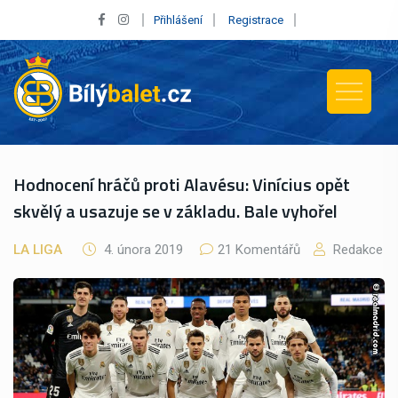
Přihlášení
Registrace
Hodnocení hráčů proti Alavésu: Vinícius opět
skvělý a usazuje se v základu. Bale vyhořel
LA LIGA
4. února 2019
21 Komentářů
Redakce