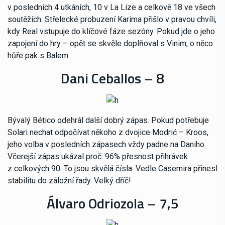
v posledních 4 utkáních, 10 v La Lize a celkově 18 ve všech
soutěžích. Střelecké probuzení Karima přišlo v pravou chvíli,
kdy Real vstupuje do klíčové fáze sezóny. Pokud jde o jeho
zapojení do hry – opět se skvěle doplňoval s Vinim, o něco
hůře pak s Balem.
Dani Ceballos – 8
Bývalý Bético odehrál další dobrý zápas. Pokud potřebuje
Solari nechat odpočívat někoho z dvojice Modrić – Kroos,
jeho volba v posledních zápasech vždy padne na Daniho.
Včerejší zápas ukázal proč. 96% přesnost přihrávek
z celkových 90. To jsou skvělá čísla. Vedle Casemira přinesl
stabilitu do záložní řady. Velký dříč!
Álvaro Odriozola – 7,5