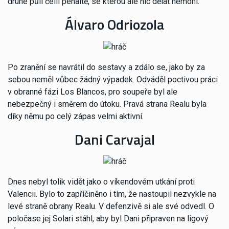
druhé půli čelil penaltě, se kterou ale nic dělat nemohl.
Álvaro Odriozola
Po zranění se navrátil do sestavy a zdálo se, jako by za
sebou neměl vůbec žádný výpadek. Odváděl poctivou práci
v obranné fázi Los Blancos, pro soupeře byl ale
nebezpečný i směrem do útoku. Pravá strana Realu byla
díky němu po celý zápas velmi aktivní.
Dani Carvajal
Dnes nebyl tolik vidět jako o víkendovém utkání proti
Valencii. Bylo to zapříčiněno i tím, že nastoupil nezvykle na
levé straně obrany Realu. V defenzivě si ale své odvedl. O
poločase jej Solari stáhl, aby byl Dani připraven na ligový