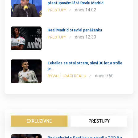
přestupovém létě Realu Madrid
dnes 14:02
PŘESTUPY
Real Madrid otevřel peněženku
dnes 12:30
PŘESTUPY
Ceballos se stal otcem, slaví 30 let a stále
je…
dnes 9:50
BÝVALÍ HRÁČI REALU
EXKLUZIVNĚ
PŘESTUPY
Real vyhořel s Benfikou a vypadl z TOP 8 v…