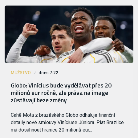
MUŽSTVO
dnes 7:22
Globo: Vinícius bude vydělávat přes 20
milionů eur ročně, ale práva na image
zůstávají beze změny
Cahê Mota z brazilského Globo odhaluje finanční
detaily nové smlouvy Viníciuse Júniora. Plat Brazilce
má dosáhnout hranice 20 milionů eur…