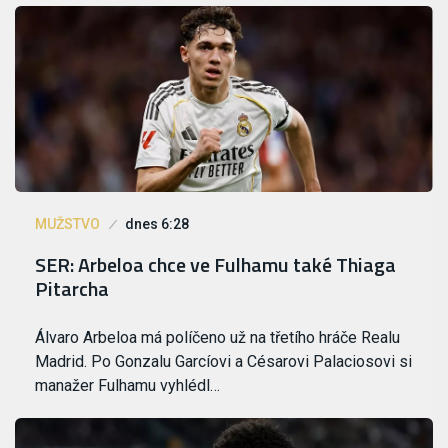
MUŽSTVO
dnes 6:28
SER: Arbeloa chce ve Fulhamu také Thiaga
Pitarcha
Álvaro Arbeloa má políčeno už na třetího hráče Realu
Madrid. Po Gonzalu Garcíovi a Césarovi Palaciosovi si
manažer Fulhamu vyhlédl…