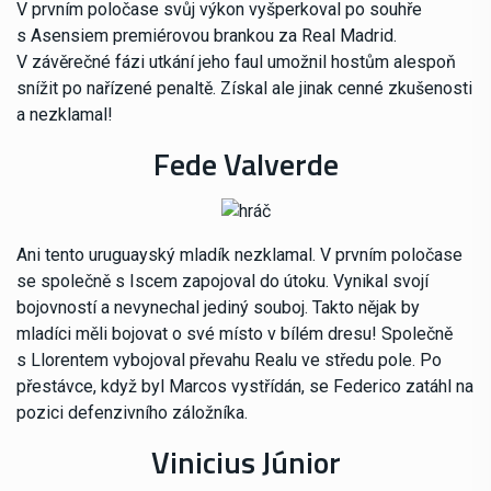
V prvním poločase svůj výkon vyšperkoval po souhře
s Asensiem premiérovou brankou za Real Madrid.
V závěrečné fázi utkání jeho faul umožnil hostům alespoň
snížit po nařízené penaltě. Získal ale jinak cenné zkušenosti
a nezklamal!
Fede Valverde
Ani tento uruguayský mladík nezklamal. V prvním poločase
se společně s Iscem zapojoval do útoku. Vynikal svojí
bojovností a nevynechal jediný souboj. Takto nějak by
mladíci měli bojovat o své místo v bílém dresu! Společně
s Llorentem vybojoval převahu Realu ve středu pole. Po
přestávce, když byl Marcos vystřídán, se Federico zatáhl na
pozici defenzivního záložníka.
Vinicius Júnior