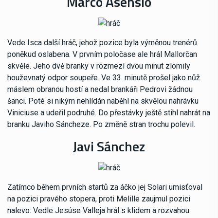
Marco Asensio
Vede Isca další hráč, jehož pozice byla výměnou trenérů
poněkud oslabena. V prvním poločase ale hrál Mallorčan
skvěle. Jeho dvě branky v rozmezí dvou minut zlomily
houževnatý odpor soupeře. Ve 33. minutě prošel jako nůž
máslem obranou hostí a nedal brankáři Pedrovi žádnou
šanci. Poté si nikým nehlídán naběhl na skvělou nahrávku
Viniciuse a udeřil podruhé. Do přestávky ještě stihl nahrát na
branku Javiho Sáncheze. Po změně stran trochu polevil.
Javi Sánchez
Zatímco během prvních startů za áčko jej Solari umisťoval
na pozici pravého stopera, proti Melille zaujmul pozici
nalevo. Vedle Jesúse Valleja hrál s klidem a rozvahou.