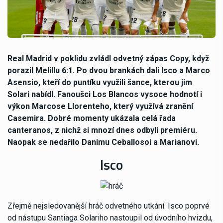
Real Madrid v poklidu zvládl odvetný zápas Copy, když
porazil Melillu 6:1. Po dvou brankách dali Isco a Marco
Asensio, kteří do puntíku využili šance, kterou jim
Solari nabídl. Fanoušci Los Blancos vysoce hodnotí i
výkon Marcose Llorenteho, který využívá zranění
Casemira. Dobré momenty ukázala celá řada
canteranos, z nichž si mnozí dnes odbyli premiéru.
Naopak se nedařilo Danimu Ceballosoi a Marianovi.
Isco
Zřejmě nejsledovanější hráč odvetného utkání. Isco poprvé
od nástupu Santiaga Solariho nastoupil od úvodního hvizdu,