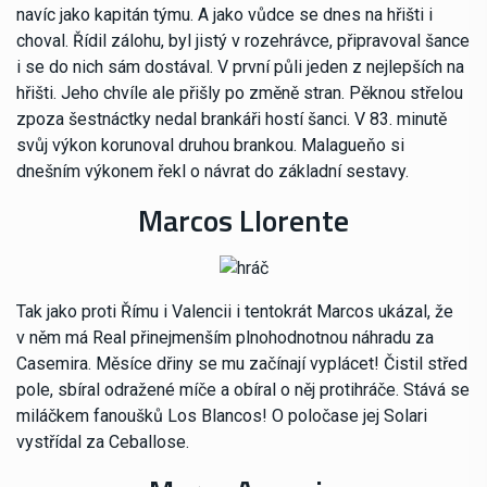
navíc jako kapitán týmu. A jako vůdce se dnes na hřišti i
choval. Řídil zálohu, byl jistý v rozehrávce, připravoval šance
i se do nich sám dostával. V první půli jeden z nejlepších na
hřišti. Jeho chvíle ale přišly po změně stran. Pěknou střelou
zpoza šestnáctky nedal brankáři hostí šanci. V 83. minutě
svůj výkon korunoval druhou brankou. Malagueňo si
dnešním výkonem řekl o návrat do základní sestavy.
Marcos Llorente
Tak jako proti Římu i Valencii i tentokrát Marcos ukázal, že
v něm má Real přinejmenším plnohodnotnou náhradu za
Casemira. Měsíce dřiny se mu začínají vyplácet! Čistil střed
pole, sbíral odražené míče a obíral o něj protihráče. Stává se
miláčkem fanoušků Los Blancos! O poločase jej Solari
vystřídal za Ceballose.