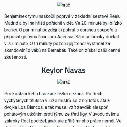
Benjamínek týmu naskočil poprvé v základní sestavě Realu
Madrid a byl na hřišti pořádně vidět. Ve 20. minutě byl blízko
branky. O pár minut později si pohrál s obranou soupeře a
připravil gólovou šanci pro Asensia. Sám se branky dočkal
v 75. minutě. O tři minuty později jej trenér vystřídal za
skandování diváků na Bernabéu. Také on získal další cenné
zkušenosti.
Keylor Navas
Pro kostarického brankáře těžká sezóna. Po třech
vychytaných titulech v Lize mistrů se z něj letos stala
dvojka Los Blancos, a tak musel vzít zavděk alespoň
pohárovým utkáním proti týmu ze třetí ligy. V úvodu dvěma
zákroky Real podržel, jinak ale příliš mnoho práce neměl. Ve