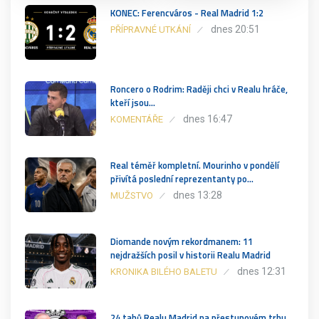
KONEC: Ferencváros - Real Madrid 1:2
dnes 20:51
PŘÍPRAVNÉ UTKÁNÍ
Roncero o Rodrim: Raději chci v Realu hráče,
kteří jsou…
dnes 16:47
KOMENTÁŘE
Real téměř kompletní. Mourinho v pondělí
přivítá poslední reprezentanty po…
dnes 13:28
MUŽSTVO
Diomande novým rekordmanem: 11
nejdražších posil v historii Realu Madrid
dnes 12:31
KRONIKA BILÉHO BALETU
24 tahů Realu Madrid na přestupovém trhu.