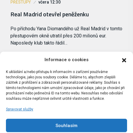
PŘESTUPY
včera 12:30
Real Madrid otevřel peněženku
Po příchodu Yana Diomandého už Real Madrid v tomto
přestupovém okně utratil přes 200 milionů eur.
Naposledy klub takto řádil…
Informace o cookies
K ukládání a/nebo přístupu k informacím o zařízení používáme
technologie, jako jsou soubory cookie. Děláme to, abychom zlepšili
zážitek z prohlížení a zobrazovali personalizované reklamy. Souhlas s
těmito technologiemi nám umožní zpracovávat údaje, jako je chování při
procházení nebo jedinečná ID na tomto webu. Nesouhlas nebo odvolání
souhlasu může nepříznivě ovlivnit určité vlastnosti a funkce.
Spravovat služby
Portál Bílýbalet.cz byl založen pod názvem Real-
Madrid.cz v roce 2007
Souhlasím