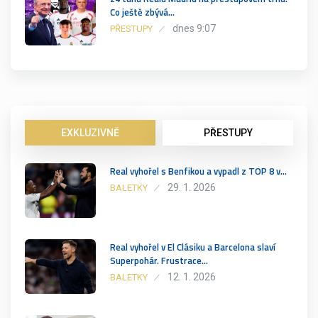
Co ještě zbývá…
dnes 9:07
PŘESTUPY
EXKLUZIVNĚ
PŘESTUPY
Real vyhořel s Benfikou a vypadl z TOP 8 v…
29. 1. 2026
BALETKY
Real vyhořel v El Clásiku a Barcelona slaví
Superpohár. Frustrace…
12. 1. 2026
BALETKY