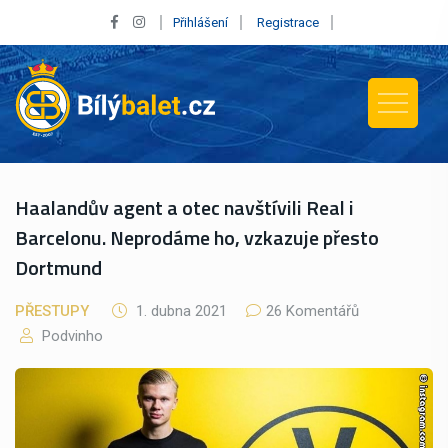
Přihlášení
Registrace
Haalandův agent a otec navštívili Real i
Barcelonu. Neprodáme ho, vzkazuje přesto
Dortmund
PŘESTUPY
1. dubna 2021
26 Komentářů
Podvinho