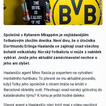
Společně s Kylianem Mbappém je nejžádanějším
fotbalovým zbožím dneška. Není divu, že o útočníka
Dortmundu Erlinga Haalanda se zajímají snad všechny
bohaté velkokluby. Norský fotbalista si může z nabídek
vybírat. Jenže jeho aktuální zaměstnavatel nechce o
jeho ani slyšet.
Haalandův agent Mino Raiola je expertem na vytváření
mediálního humbuku. To přesně se mu aktuálně povedlo,
když fotky jeho společně s otcem hráče na letišti v
Barceloně obletěly svět. Přestoupí snad norský gólostroj do
katalánského týmu? K tomu je ještě hodně daleko.
Slavný agent a Haalandův otec totiž mají v plánu navštívit