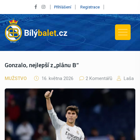
Přihlášení
Registrace
Gonzalo, nejlepší z „plánu B“
MUŽSTVO
16. května 2026
2 Komentářů
Laša