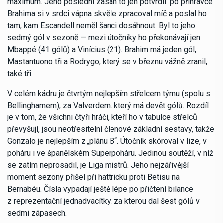
maximum. Jeho poslední zásah to jen potvrdil: po přihrávce
Brahima si v srdci vápna skvěle zpracoval míč a poslal ho
tam, kam Escandell neměl šanci dosáhnout. Byl to jeho
sedmý gól v sezoně — mezi útočníky ho překonávají jen
Mbappé (41 gólů) a Vinícius (21). Brahim má jeden gól,
Mastantuono tři a Rodrygo, který se v březnu vážně zranil,
také tři.
V celém kádru je čtvrtým nejlepším střelcem týmu (spolu s
Bellinghamem), za Valverdem, který má devět gólů. Rozdíl
je v tom, že všichni čtyři hráči, kteří ho v tabulce střelců
převyšují, jsou neotřesitelní členové základní sestavy, takže
Gonzalo je nejlepším z „plánu B“. Útočník skóroval v lize, v
poháru i ve španělském Superpoháru. Jedinou soutěží, v níž
se zatím neprosadil, je Liga mistrů. Jeho nejzářivější
moment sezony přišel při hattricku proti Betisu na
Bernabéu. Čísla vypadají ještě lépe po přičtení bilance
z reprezentační jednadvacítky, za kterou dal šest gólů v
sedmi zápasech.