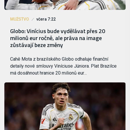
MUŽSTVO
včera 7:22
Globo: Vinícius bude vydělávat přes 20
milionů eur ročně, ale práva na image
zůstávají beze změny
Cahê Mota z brazilského Globo odhaluje finanční
detaily nové smlouvy Viníciuse Júniora. Plat Brazilce
má dosáhnout hranice 20 milionů eur…