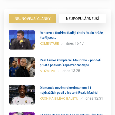
NEJNOVĚJŠÍ ČLÁNKY
NEJPOPULÁRNĚJŠÍ
Roncero o Rodrim: Raději chci v Realu hráče,
kteří jsou…
dnes 16:47
KOMENTÁŘE
Real téměř kompletní. Mourinho v pondělí
přivítá poslední reprezentanty po…
dnes 13:28
MUŽSTVO
Diomande novým rekordmanem: 11
nejdražších posil v historii Realu Madrid
dnes 12:31
KRONIKA BILÉHO BALETU
24 tahů Realu Madrid na přestupovém trhu.