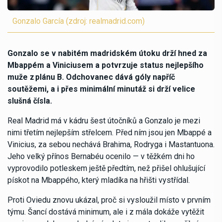
Gonzalo García (zdroj: realmadrid.com)
Gonzalo se v nabitém madridském útoku drží hned za
Mbappém a Viniciusem a potvrzuje status nejlepšího
muže z
pl
ánu B. Odchovanec d
áv
á g
óly nap
říč
sout
ěžemi, a i p
řes minim
áln
í minut
áž si drží velice
slušná čísla.
Real Madrid má v kádru šest útočníků a Gonzalo je mezi
nimi třetím nejlepším střelcem. Před ním jsou jen Mbappé a
Vinicius, za sebou nechává Brahima, Rodryga i Mastantuona.
Jeho velký přínos Bernabéu ocenilo — v těžkém dni ho
vyprovodilo potleskem ještě předtím, než přišel ohlušující
pískot na Mbappého, který mladíka na hřišti vystřídal.
Proti Oviedu znovu ukázal, proč si vysloužil místo v prvním
týmu. Šancí dostává minimum, ale i z mála dokáže vytěžit