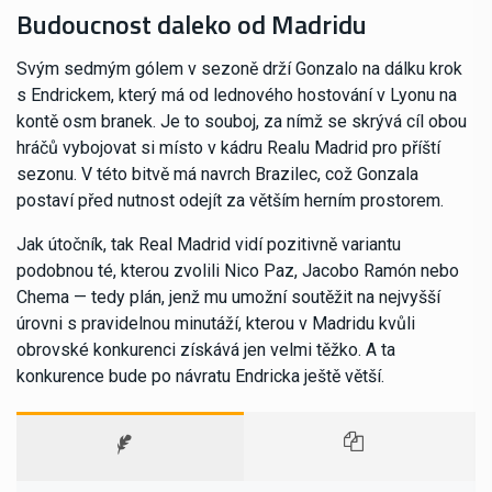
Budoucnost daleko od Madridu
Svým sedmým gólem v sezoně drží Gonzalo na dálku krok
s Endrickem, který má od lednového hostování v Lyonu na
kontě osm branek. Je to souboj, za nímž se skrývá cíl obou
hráčů vybojovat si místo v kádru Realu Madrid pro příští
sezonu. V této bitvě má navrch Brazilec, což Gonzala
postaví před nutnost odejít za větším herním prostorem.
Jak útočník, tak Real Madrid vidí pozitivně variantu
podobnou té, kterou zvolili Nico Paz, Jacobo Ramón nebo
Chema — tedy plán, jenž mu umožní soutěžit na nejvyšší
úrovni s pravidelnou minutáží, kterou v Madridu kvůli
obrovské konkurenci získává jen velmi těžko. A ta
konkurence bude po návratu Endricka ještě větší.