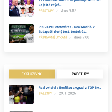
Co ještě zbývá…
dnes 9:07
PŘESTUPY
PREVIEW: Ferencváros - Real Madrid. V
Budapešti druhý test, tentokrát…
dnes 7:00
PŘÍPRAVNÉ UTKÁNÍ
EXKLUZIVNĚ
PŘESTUPY
Real vyhořel s Benfikou a vypadl z TOP 8 v…
29. 1. 2026
BALETKY