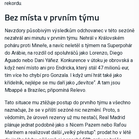
rekordu.
Bez místa v prvním týmu
Navzdory působivým výsledkům odchovanec v této sezóně
nezahrál ani minutu v prvním týmu. Nehrál v Královském
poháru proti Mineře, a navíc neletěl s týmem na Superpohár
do Arábie, na rozdíl od spoluhráčů jako Lorenzo, Diego
Aguado nebo Dani Yáñez. Konkurence v útoku je obrovská a
když není místo ani pro Endricka, který stál 47 milionů eur,
tím více ho chybí pro Gonzala. I když umí hrát také jako
křídelník, nejlépe se mu daří jako „devítce“. A tam jsou
Mbappé a Brazilec, připomíná Relevo.
Tato situace mu ztěžuje postup do prvního týmu a všechno
naznačuje, že se v příští sezóně nic nezmění. Proto, s
vědomím, že úroveň rezervy už mu nestačí, Real Madrid
plánuje jednat podobně jako s Nicem Pazem nebo Rafou
Marínem a realizovat další „velký přestup“: prodat ho v létě