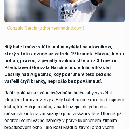
Gonzalo García (zdroj: realmadrid.com)
Bílý balet může v létě hodně vydělat na útočníkovi,
který v této sezoně už vstřelil 19 branek. Hlavou, levou
nohou, pravou, z penalty a silnou střelou z 30 metrů.
Představení Gonzala Garcíi v posledním vítězství
Castilly nad Algeciras, kdy podruhé v této sezoně
vstřelil čtyři branky, neprošlo bez povšimnutí.
Raúl spoléhá na svého hvězdného hráče, aby vysvětlil
zlepšení formy rezervy a Bílý balet si mne ruce nad zájmem
klubů, kterých je mnoho, v nadcházejících týdnech a
měsících zintenzivní snahy o jeho získání v létě. Útočník již
obdržel velmi vážné nabídky v právě ukončeném zimním
přestupovém okně… ale Real Madrid zavřel před všemi