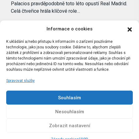
Palacios pravděpodobně toto léto opustí Real Madrid.
Celá čtveřice hrála klíčové role…
Informace o cookies
K ukládání a/nebo přístupu k informacím o zařízení používáme
technologie, jako jsou soubory cookie. Děláme to, abychom zlepšili
zážitek z prohlížení a zobrazovali personalizované reklamy. Souhlas s
těmito technologiemi nám umožní zpracovávat údaje, jako je chování při
procházení nebo jedinečná ID na tomto webu. Nesouhlas nebo odvolání
souhlasu může nepříznivě ovlivnit určité vlastnosti a funkce.
Spravovat služby
Portál Bílýbalet.cz byl založen pod názvem Real-
Madrid.cz v roce 2007
Souhlasím
Kopírování obsahu je přísně zakázáno.
Nesouhlasím
Zobrazit nastavení