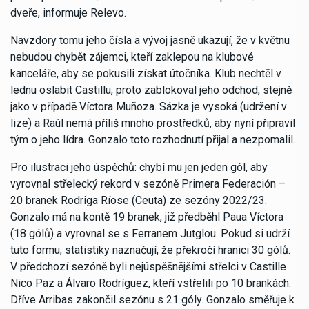
dveře, informuje Relevo.
Navzdory tomu jeho čísla a vývoj jasně ukazují, že v květnu
nebudou chybět zájemci, kteří zaklepou na klubové
kanceláře, aby se pokusili získat útočníka. Klub nechtěl v
lednu oslabit Castillu, proto zablokoval jeho odchod, stejně
jako v případě Víctora Muñoza. Sázka je vysoká (udržení v
lize) a Raúl nemá příliš mnoho prostředků, aby nyní připravil
tým o jeho lídra. Gonzalo toto rozhodnutí přijal a nezpomalil.
Pro ilustraci jeho úspěchů: chybí mu jen jeden gól, aby
vyrovnal střelecký rekord v sezóně Primera Federación –
20 branek Rodriga Ríose (Ceuta) ze sezóny 2022/23.
Gonzalo má na kontě 19 branek, již předběhl Paua Víctora
(18 gólů) a vyrovnal se s Ferranem Jutglou. Pokud si udrží
tuto formu, statistiky naznačují, že překročí hranici 30 gólů.
V předchozí sezóně byli nejúspěšnějšími střelci v Castille
Nico Paz a Álvaro Rodríguez, kteří vstřelili po 10 brankách.
Dříve Arribas zakončil sezónu s 21 góly. Gonzalo směřuje k