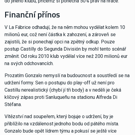
do jiného klubu, přičemž si ponechá 50% práv na hráče.
Finanční přínos
V La Fábrice odhadují, že na něm mohou vydělat kolem 10
milionů eur, což není částka k zahození, a zároveň se
zajistili, že si ponechají opci na zpětný odkup. Pouze
postup Castilly do Segunda División by mohl tento scénář
změnit. Od roku 2010 klub vydělal více než 200 milionů eur
na svých odchovancích.
Prozatím Gonzalo nemyslí na budoucnost a soustředí se na
udržení formy. Sen o postupu do play-off už není pro
Castillu nerealistický (chybí jí tři body) a v neděli je čeká
klíčový zápas proti Sanluqueñu na stadionu Alfreda Di
Stéfana.
Vítězství nad soupeřem, který bojuje o udržení, by je
přiblížilo na vzdálenost jednoho bodu od pátého místa.
Gonzalo bude opět lídrem týmu a pokusí se ještě více