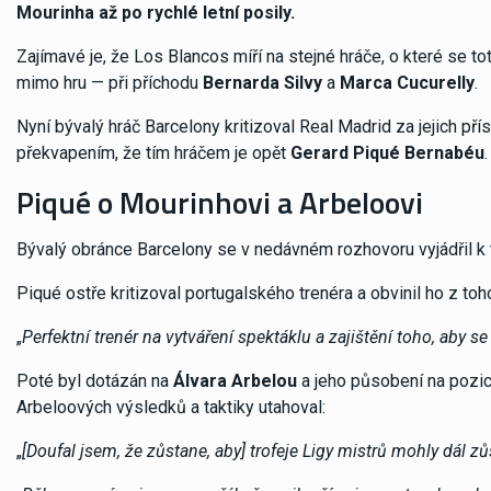
Mourinha až po rychlé letní posily.
Zajímavé je, že Los Blancos míří na stejné hráče, o které se to
mimo hru — při příchodu
Bernarda Silvy
a
Marca Cucurelly
.
Nyní bývalý hráč Barcelony kritizoval Real Madrid za jejich pří
překvapením, že tím hráčem je opět
Gerard Piqué Bernabéu
.
Piqué o Mourinhovi a Arbeloovi
Bývalý obránce Barcelony se v nedávném rozhovoru vyjádřil k
Piqué ostře kritizoval portugalského trenéra a obvinil ho z to
„
Perfektní trenér na vytváření spektáklu a zajištění toho, aby 
Poté byl dotázán na
Álvara Arbelou
a jeho působení na pozici
Arbeloových výsledků a taktiky utahoval:
„
[Doufal jsem, že zůstane, aby] trofeje Ligy mistrů mohly dál zůs