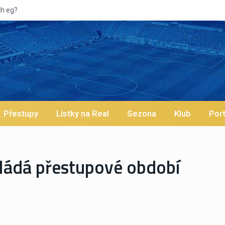
Vypískaný Viníc
Přestupy
Lístky na Real
Sezona
Klub
Port
ládá přestupové období