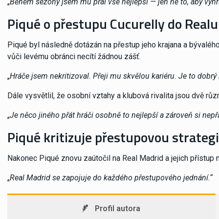
„
Během sezóny jsem mu přál vše nejlepší — jen ne to, aby vyhráv
Piqué o přestupu Cucurelly do Real
Piqué byl následně dotázán na přestup jeho krajana a bývaléh
vůči levému obránci necítí žádnou zášť.
„
Hráče jsem nekritizoval. Přeji mu skvělou kariéru. Je to dobrý
Dále vysvětlil, že osobní vztahy a klubová rivalita jsou dvě růz
„
Je něco jiného přát hráči osobně to nejlepší a zároveň si nepřát
Piqué kritizuje přestupovou strateg
Nakonec Piqué znovu zaútočil na Real Madrid a jejich přístup n
„
Real Madrid se zapojuje do každého přestupového jednání.“
Profil autora