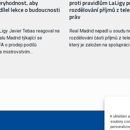
ryhodnost, aby
proti pravidlům LaLigy p
ílel lekce o budoucnosti
rozdělování příjmů z tele
práv
Ligy Javier Tebas reagoval na
Real Madrid napadl u soudu 
lu Madrid týkající se
rozdělování části příjmů z tele
FA o prodeji podílů
který je založen na spoluprác
 s mistrovstvím…
K ukládání a
soubory cook
personalizo