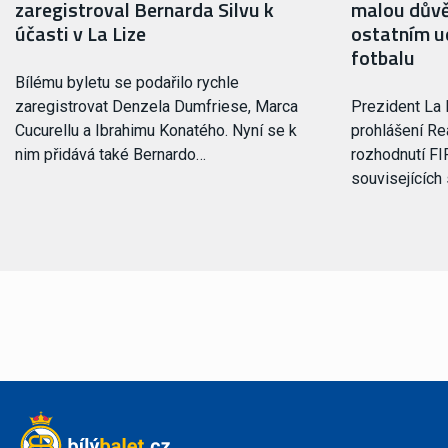
zaregistroval Bernarda Silvu k
malou důvě
účasti v La Lize
ostatním ud
fotbalu
Bílému byletu se podařilo rychle
zaregistrovat Denzela Dumfriese, Marca
Prezident La 
Cucurellu a Ibrahimu Konatého. Nyní se k
prohlášení Rea
nim přidává také Bernardo…
rozhodnutí FI
souvisejících