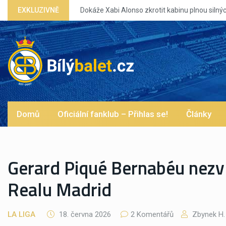
onso zkrotit kabinu plnou silných eg?
EXKLUZIVNĚ
Domů
Oficiální fanklub – Přihlas se!
Články
Gerard Piqué Bernabéu nezv
Realu Madrid
LA LIGA
18. června 2026
2 Komentářů
Zbynek H.