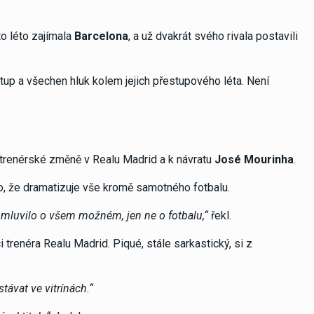
to léto zajímala
Barcelona
, a už dvakrát svého rivala postavili
stup a všechen hluk kolem jejich přestupového léta. Není
 trenérské změně v Realu Madrid a k návratu
José Mourinha
.
ho, že dramatizuje vše kromě samotného fotbalu.
se mluvilo o všem možném, jen ne o fotbalu,“
řekl.
 trenéra Realu Madrid. Piqué, stále sarkastický, si z
távat ve vitrínách.“