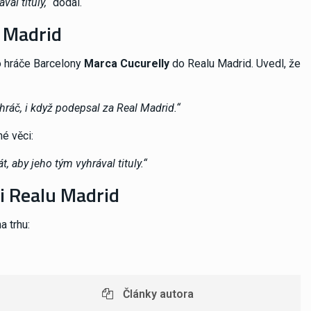
al tituly,“
dodal.
u Madrid
o hráče Barcelony
Marca Cucurelly
do Realu Madrid. Uvedl, že
 hráč, i když podepsal za Real Madrid.“
né věci:
, aby jeho tým vyhrával tituly.“
ii Realu Madrid
a trhu:
Články autora