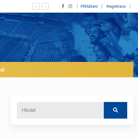
ius! Blíží se jeho odchod z Realu a pustí se klub na trh už v lednu? | BA
Přihlášení
Registrace
ál