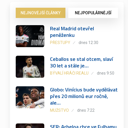
NEJNOVĚJŠÍ ČLÁNKY
NEJPOPULÁRNĚJŠÍ
Real Madrid otevřel
peněženku
PŘESTUPY
dnes 12:30
Ceballos se stal otcem, slaví
30 let a stále je…
BÝVALÍ HRÁČI REALU
dnes 9:50
Globo: Vinícius bude vydělávat
přes 20 milionů eur ročně,
ale…
MUŽSTVO
dnes 7:22
SER: Arbeloa chce ve Fulhamu