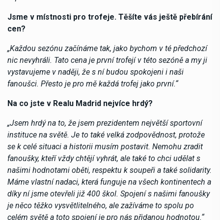
Jsme v místnosti pro trofeje. Těšíte vás ještě přebírání
cen?
„Každou sezónu začínáme tak, jako bychom v té předchozí
nic nevyhráli. Tato cena je první trofejí v této sezóně a my ji
vystavujeme v naději, že s ní budou spokojeni i naši
fanoušci. Přesto je pro mě každá trofej jako první.“
Na co jste v Realu Madrid nejvíce hrdý?
„Jsem hrdý na to, že jsem prezidentem největší sportovní
instituce na světě. Je to také velká zodpovědnost, protože
se k celé situaci a historii musím postavit. Nemohu zradit
fanoušky, kteří vždy chtějí vyhrát, ale také to chci udělat s
našimi hodnotami oběti, respektu k soupeři a také solidarity.
Máme vlastní nadaci, která funguje na všech kontinentech a
díky ní jsme otevřeli již 400 škol. Spojení s našimi fanoušky
je něco těžko vysvětlitelného, ​​ale zažíváme to spolu po
celém světě a toto spojení je pro nás přidanou hodnotou.“