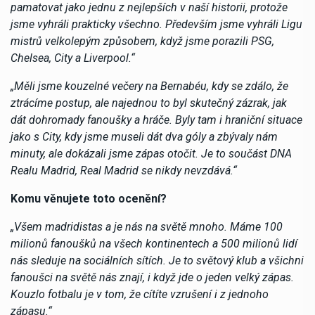
pamatovat jako jednu z nejlepších v naší historii, protože
jsme vyhráli prakticky všechno. Především jsme vyhráli Ligu
mistrů velkolepým způsobem, když jsme porazili PSG,
Chelsea, City a Liverpool.“
„Měli jsme kouzelné večery na Bernabéu, kdy se zdálo, že
ztrácíme postup, ale najednou to byl skutečný zázrak, jak
dát dohromady fanoušky a hráče. Byly tam i hraniční situace
jako s City, kdy jsme museli dát dva góly a zbývaly nám
minuty, ale dokázali jsme zápas otočit. Je to součást DNA
Realu Madrid, Real Madrid se nikdy nevzdává.“
Komu věnujete toto ocenění?
„Všem madridistas ​​a je nás na světě mnoho. Máme 100
milionů fanoušků na všech kontinentech a 500 milionů lidí
nás sleduje na sociálních sítích. Je to světový klub a všichni
fanoušci na světě nás znají, i když jde o jeden velký zápas.
Kouzlo fotbalu je v tom, že cítíte vzrušení i z jednoho
zápasu.“