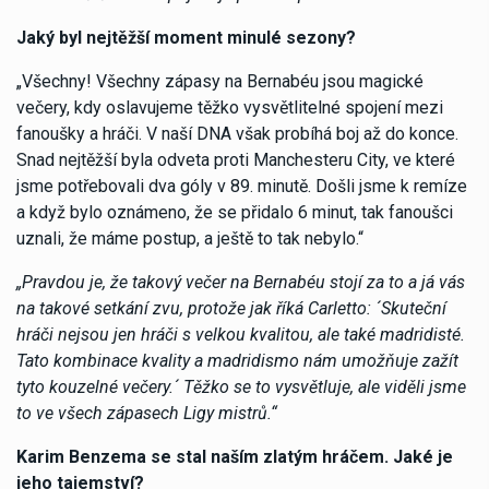
Jaký byl nejtěžší moment minulé sezony?
„Všechny! Všechny zápasy na Bernabéu jsou magické
večery, kdy oslavujeme těžko vysvětlitelné spojení mezi
fanoušky a hráči. V naší DNA však probíhá boj až do konce.
Snad nejtěžší byla odveta proti Manchesteru City, ve které
jsme potřebovali dva góly v 89. minutě. Došli jsme k remíze
a když bylo oznámeno, že se přidalo 6 minut, tak fanoušci
uznali, že máme postup, a ještě to tak nebylo.“
„Pravdou je, že takový večer na Bernabéu stojí za to a já vás
na takové setkání zvu, protože jak říká Carletto: ´Skuteční
hráči nejsou jen hráči s velkou kvalitou, ale také madridisté.
Tato kombinace kvality a madridismo nám umožňuje zažít
tyto kouzelné večery.´ Těžko se to vysvětluje, ale viděli jsme
to ve všech zápasech Ligy mistrů.“
Karim Benzema se stal naším zlatým hráčem. Jaké je
jeho tajemství?