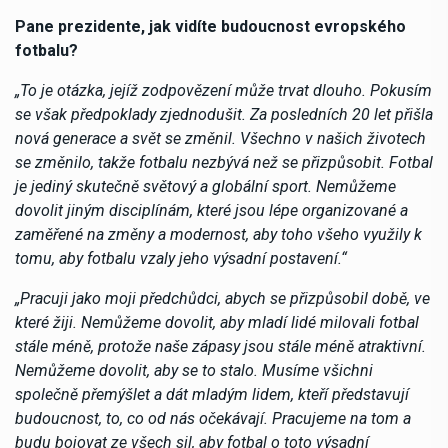
Pane prezidente, jak vidíte budoucnost evropského
fotbalu?
„To je otázka, jejíž zodpovězení může trvat dlouho. Pokusím
se však předpoklady zjednodušit. Za posledních 20 let přišla
nová generace a svět se změnil. Všechno v našich životech
se změnilo, takže fotbalu nezbývá než se přizpůsobit. Fotbal
je jediný skutečně světový a globální sport. Nemůžeme
dovolit jiným disciplínám, které jsou lépe organizované a
zaměřené na změny a modernost, aby toho všeho využily k
tomu, aby fotbalu vzaly jeho výsadní postavení.“
„Pracuji jako moji předchůdci, abych se přizpůsobil době, ve
které žiji. Nemůžeme dovolit, aby mladí lidé milovali fotbal
stále méně, protože naše zápasy jsou stále méně atraktivní.
Nemůžeme dovolit, aby se to stalo. Musíme všichni
společně přemýšlet a dát mladým lidem, kteří představují
budoucnost, to, co od nás očekávají. Pracujeme na tom a
budu bojovat ze všech sil, aby fotbal o toto výsadní