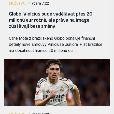
MUŽSTVO
včera 7:22
Globo: Vinícius bude vydělávat přes 20
milionů eur ročně, ale práva na image
zůstávají beze změny
Cahê Mota z brazilského Globo odhaluje finanční
detaily nové smlouvy Viníciuse Júniora. Plat Brazilce
má dosáhnout hranice 20 milionů eur…