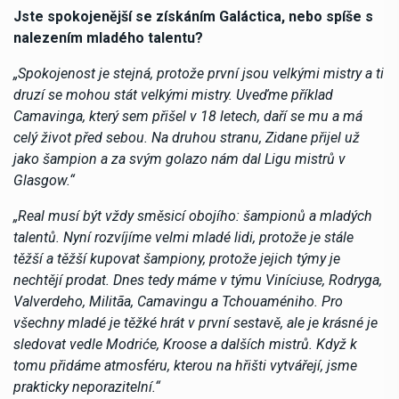
Jste spokojenější se získáním Galáctica, nebo spíše s
nalezením mladého talentu?
„Spokojenost je stejná, protože první jsou velkými mistry a ti
druzí se mohou stát velkými mistry. Uveďme příklad
Camavinga, který sem přišel v 18 letech, daří se mu a má
celý život před sebou. Na druhou stranu, Zidane přijel už
jako šampion a za svým golazo nám dal Ligu mistrů v
Glasgow.“
„Real musí být vždy směsicí obojího: šampionů a mladých
talentů. Nyní rozvíjíme velmi mladé lidi, protože je stále
těžší a těžší kupovat šampiony, protože jejich týmy je
nechtějí prodat. Dnes tedy máme v týmu Viníciuse, Rodryga,
Valverdeho, Militãa, Camavingu a Tchouaméniho. Pro
všechny mladé je těžké hrát v první sestavě, ale je krásné je
sledovat vedle Modriće, Kroose a dalších mistrů. Když k
tomu přidáme atmosféru, kterou na hřišti vytvářejí, jsme
prakticky neporazitelní.“