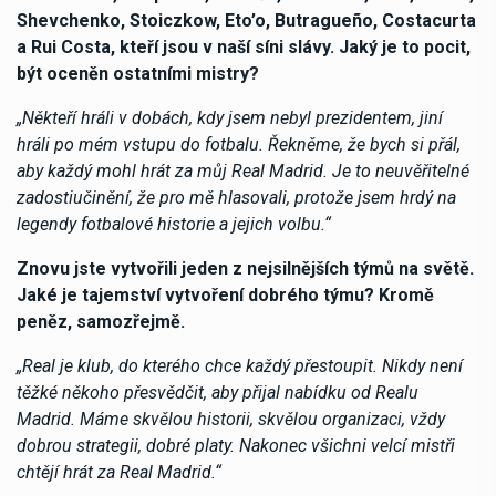
Shevchenko, Stoiczkow, Eto’o, Butragueño, Costacurta
a Rui Costa, kteří jsou v naší síni slávy. Jaký je to pocit,
být oceněn ostatními mistry?
„Někteří hráli v dobách, kdy jsem nebyl prezidentem, jiní
hráli po mém vstupu do fotbalu. Řekněme, že bych si přál,
aby každý mohl hrát za můj Real Madrid. Je to neuvěřitelné
zadostiučinění, že pro mě hlasovali, protože jsem hrdý na
legendy fotbalové historie a jejich volbu.“
Znovu jste vytvořili jeden z nejsilnějších týmů na světě.
Jaké je tajemství vytvoření dobrého týmu? Kromě
peněz, samozřejmě.
„Real je klub, do kterého chce každý přestoupit. Nikdy není
těžké někoho přesvědčit, aby přijal nabídku od Realu
Madrid. Máme skvělou historii, skvělou organizaci, vždy
dobrou strategii, dobré platy. Nakonec všichni velcí mistři
chtějí hrát za Real Madrid.“