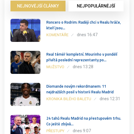
NEJNOVĚJŠÍ ČLÁNKY
NEJPOPULÁRNĚJŠÍ
Roncero o Rodrim: Raději chci v Realu hráče,
kteří jsou…
dnes 16:47
KOMENTÁŘE
Real téměř kompletní. Mourinho v pondělí
přivítá poslední reprezentanty po…
dnes 13:28
MUŽSTVO
Diomande novým rekordmanem: 11
nejdražších posil v historii Realu Madrid
dnes 12:31
KRONIKA BILÉHO BALETU
24 tahů Realu Madrid na přestupovém trhu.
Co ještě zbývá…
dnes 9:07
PŘESTUPY