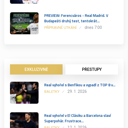
PREVIEW: Ferencváros - Real Madrid. V
Budapešti druhý test, tentokrát…
dnes 7:00
PŘÍPRAVNÉ UTKÁNÍ
EXKLUZIVNĚ
PŘESTUPY
Real vyhořel s Benfikou a vypadl z TOP 8 v…
29. 1. 2026
BALETKY
Real vyhořel v El Clásiku a Barcelona slaví
Superpohár. Frustrace…
12. 1. 2026
BALETKY