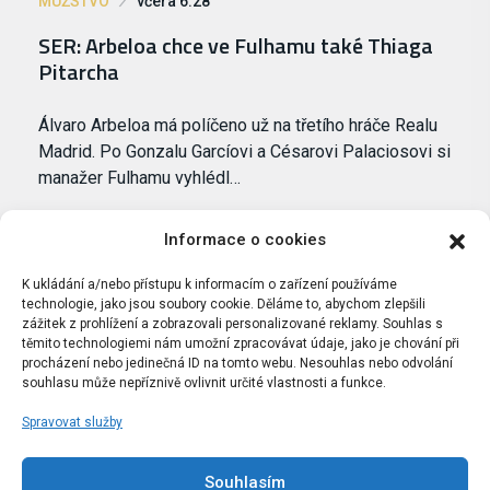
MUŽSTVO
včera 6:28
SER: Arbeloa chce ve Fulhamu také Thiaga
Pitarcha
Álvaro Arbeloa má políčeno už na třetího hráče Realu
Madrid. Po Gonzalu Garcíovi a Césarovi Palaciosovi si
manažer Fulhamu vyhlédl…
Informace o cookies
K ukládání a/nebo přístupu k informacím o zařízení používáme
technologie, jako jsou soubory cookie. Děláme to, abychom zlepšili
zážitek z prohlížení a zobrazovali personalizované reklamy. Souhlas s
těmito technologiemi nám umožní zpracovávat údaje, jako je chování při
procházení nebo jedinečná ID na tomto webu. Nesouhlas nebo odvolání
souhlasu může nepříznivě ovlivnit určité vlastnosti a funkce.
Spravovat služby
Portál Bílýbalet.cz byl založen pod názvem Real-
Madrid.cz v roce 2007
Souhlasím