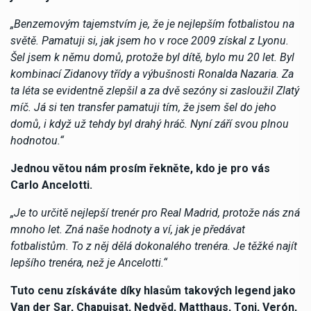
„Benzemovým tajemstvím je, že je nejlepším fotbalistou na
světě. Pamatuji si, jak jsem ho v roce 2009 získal z Lyonu.
Šel jsem k němu domů, protože byl dítě, bylo mu 20 let. Byl
kombinací Zidanovy třídy a výbušnosti Ronalda Nazaria. Za
ta léta se evidentně zlepšil a za dvě sezóny si zasloužil Zlatý
míč. Já si ten transfer pamatuji tím, že jsem šel do jeho
domů, i když už tehdy byl drahý hráč. Nyní září svou plnou
hodnotou.“
Jednou větou nám prosím řekněte, kdo je pro vás
Carlo Ancelotti.
„Je to určitě nejlepší trenér pro Real Madrid, protože nás zná
mnoho let. Zná naše hodnoty a ví, jak je předávat
fotbalistům. To z něj dělá dokonalého trenéra. Je těžké najít
lepšího trenéra, než je Ancelotti.“
Tuto cenu získáváte díky hlasům takových legend jako
Van der Sar, Chapuisat, Nedvěd, Matthaus, Toni, Verón,