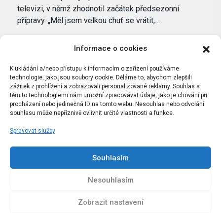
televizi, v němž zhodnotil začátek předsezonní
přípravy. „Měl jsem velkou chuť se vrátit,…
Informace o cookies
K ukládání a/nebo přístupu k informacím o zařízení používáme
technologie, jako jsou soubory cookie. Děláme to, abychom zlepšili
zážitek z prohlížení a zobrazovali personalizované reklamy. Souhlas s
těmito technologiemi nám umožní zpracovávat údaje, jako je chování při
procházení nebo jedinečná ID na tomto webu. Nesouhlas nebo odvolání
souhlasu může nepříznivě ovlivnit určité vlastnosti a funkce.
Spravovat služby
Portál Bílýbalet.cz byl založen pod názvem Real-
Madrid.cz v roce 2007
Souhlasím
Kopírování obsahu je přísně zakázáno.
Nesouhlasím
Zobrazit nastavení