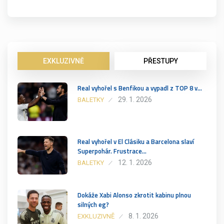
EXKLUZIVNĚ
PŘESTUPY
Real vyhořel s Benfikou a vypadl z TOP 8 v…
29. 1. 2026
BALETKY
Real vyhořel v El Clásiku a Barcelona slaví
Superpohár. Frustrace…
12. 1. 2026
BALETKY
Dokáže Xabi Alonso zkrotit kabinu plnou
silných eg?
8. 1. 2026
EXKLUZIVNĚ