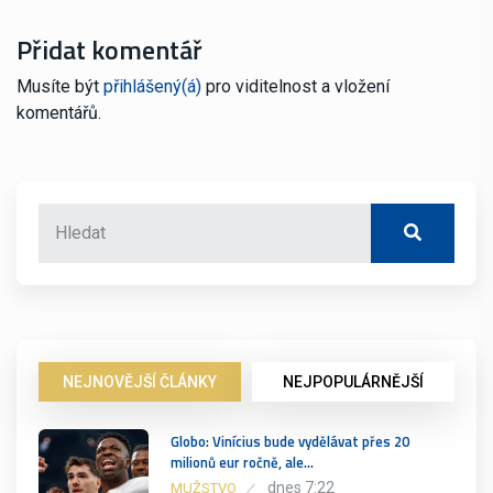
Přidat komentář
Musíte být
přihlášený(á)
pro viditelnost a vložení
komentářů.
NEJNOVĚJŠÍ ČLÁNKY
NEJPOPULÁRNĚJŠÍ
Globo: Vinícius bude vydělávat přes 20
milionů eur ročně, ale…
dnes 7:22
MUŽSTVO