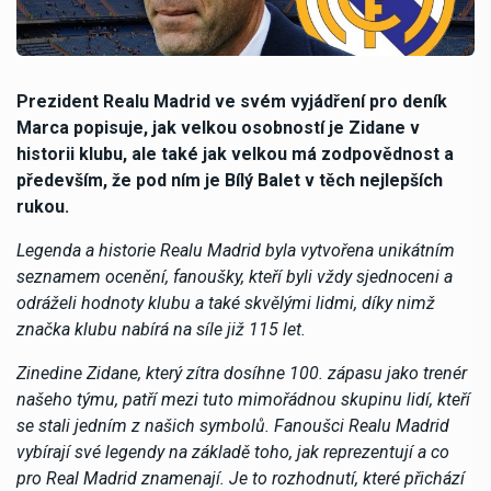
Prezident Realu Madrid ve svém vyjádření pro deník
Marca popisuje, jak velkou osobností je Zidane v
historii klubu, ale také jak velkou má zodpovědnost a
především, že pod ním je Bílý Balet v těch nejlepších
rukou.
Legenda a historie Realu Madrid byla vytvořena unikátním
seznamem ocenění, fanoušky, kteří byli vždy sjednoceni a
odráželi hodnoty klubu a také skvělými lidmi, díky nimž
značka klubu nabírá na síle již 115 let.
Zinedine Zidane, který zítra dosíhne 100. zápasu jako trenér
našeho týmu, patří mezi tuto mimořádnou skupinu lidí, kteří
se stali jedním z našich symbolů. Fanoušci Realu Madrid
vybírají své legendy na základě toho, jak reprezentují a co
pro Real Madrid znamenají. Je to rozhodnutí, které přichází