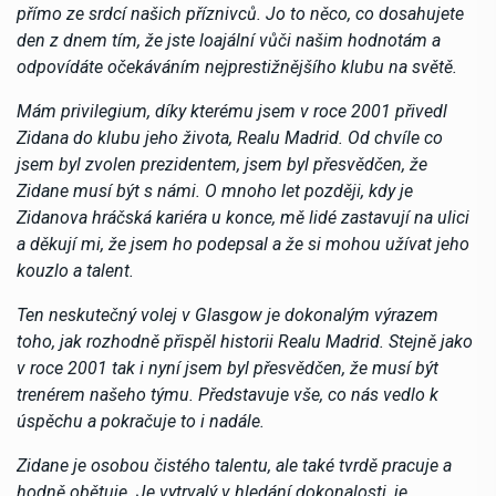
přímo ze srdcí našich příznivců. Jo to něco, co dosahujete
den z dnem tím, že jste loajální vůči našim hodnotám a
odpovídáte očekáváním nejprestižnějšího klubu na světě.
Mám privilegium, díky kterému jsem v roce 2001 přivedl
Zidana do klubu jeho života, Realu Madrid. Od chvíle co
jsem byl zvolen prezidentem, jsem byl přesvědčen, že
Zidane musí být s námi. O mnoho let později, kdy je
Zidanova hráčská kariéra u konce, mě lidé zastavují na ulici
a děkují mi, že jsem ho podepsal a že si mohou užívat jeho
kouzlo a talent.
Ten neskutečný volej v Glasgow je dokonalým výrazem
toho, jak rozhodně přispěl historii Realu Madrid. Stejně jako
v roce 2001 tak i nyní jsem byl přesvědčen, že musí být
trenérem našeho týmu. Představuje vše, co nás vedlo k
úspěchu a pokračuje to i nadále.
Zidane je osobou čistého talentu, ale také tvrdě pracuje a
hodně obětuje. Je vytrvalý v hledání dokonalosti, je