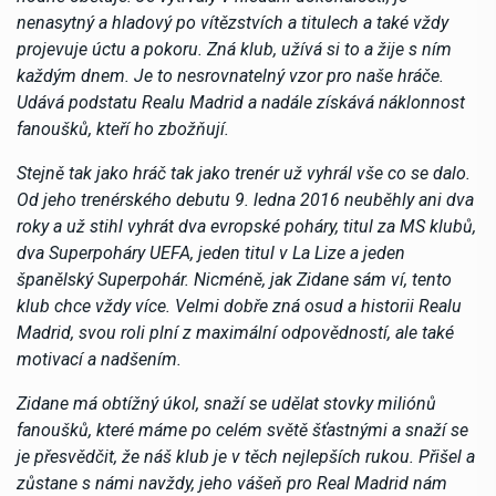
nenasytný a hladový po vítězstvích a titulech a také vždy
projevuje úctu a pokoru. Zná klub, užívá si to a žije s ním
každým dnem. Je to nesrovnatelný vzor pro naše hráče.
Udává podstatu Realu Madrid a nadále získává náklonnost
fanoušků, kteří ho zbožňují.
Stejně tak jako hráč tak jako trenér už vyhrál vše co se dalo.
Od jeho trenérského debutu 9. ledna 2016 neuběhly ani dva
roky a už stihl vyhrát dva evropské poháry, titul za MS klubů,
dva Superpoháry UEFA, jeden titul v La Lize a jeden
španělský Superpohár. Nicméně, jak Zidane sám ví, tento
klub chce vždy více. Velmi dobře zná osud a historii Realu
Madrid, svou roli plní z maximální odpovědností, ale také
motivací a nadšením.
Zidane má obtížný úkol, snaží se udělat stovky miliónů
fanoušků, které máme po celém světě šťastnými a snaží se
je přesvědčit, že náš klub je v těch nejlepších rukou. Přišel a
zůstane s námi navždy, jeho vášeň pro Real Madrid nám