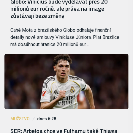
Globo: Vinícius bude vydělávat přes 20
milionů eur ročně, ale práva na image
zůstávají beze změny
Cahê Mota z brazilského Globo odhaluje finanční
detaily nové smlouvy Viníciuse Júniora. Plat Brazilce
má dosáhnout hranice 20 milionů eur…
MUŽSTVO
dnes 6:28
SER: Arbeloa chce ve Fulhamu také Thiaga