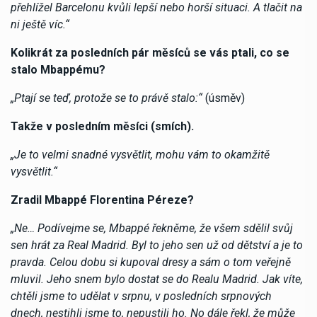
přehlížel Barcelonu kvůli lepší nebo horší situaci. A tlačit na
ni ještě víc.“
Kolikrát za posledních pár měsíců se vás ptali, co se
stalo Mbappému?
„Ptají se teď, protože se to právě stalo:“
(úsměv)
Takže v posledním měsíci (smích).
„Je to velmi snadné vysvětlit, mohu vám to okamžitě
vysvětlit.“
Zradil Mbappé Florentina Péreze?
„Ne… Podívejme se, Mbappé řekněme, že všem sdělil svůj
sen hrát za Real Madrid. Byl to jeho sen už od dětství a je to
pravda. Celou dobu si kupoval dresy a sám o tom veřejně
mluvil. Jeho snem bylo dostat se do Realu Madrid. Jak víte,
chtěli jsme to udělat v srpnu, v posledních srpnových
dnech, nestihli jsme to, nepustili ho. No dále řekl, že může