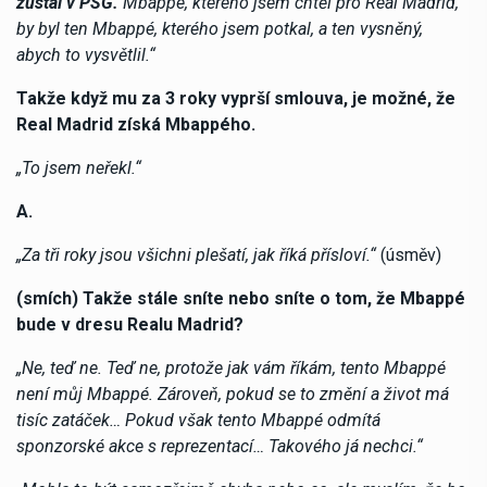
zůstal v PSG.
Mbappé, kterého jsem chtěl pro Real Madrid,
by byl ten Mbappé, kterého jsem potkal, a ten vysněný,
abych to vysvětlil.“
Takže když mu za 3 roky vyprší smlouva, je možné, že
Real Madrid získá Mbappého.
„To jsem neřekl.“
A.
„Za tři roky jsou všichni plešatí, jak říká přísloví.“
(úsměv)
(smích) Takže stále sníte nebo sníte o tom, že Mbappé
bude v dresu Realu Madrid?
„Ne, teď ne. Teď ne, protože jak vám říkám, tento Mbappé
není můj Mbappé. Zároveň, pokud se to změní a život má
tisíc zatáček… Pokud však tento Mbappé odmítá
sponzorské akce s reprezentací… Takového já nechci.“