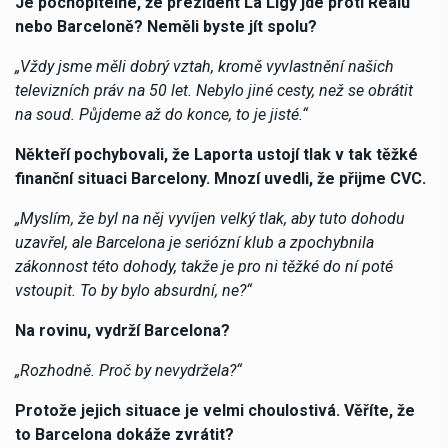
Je pochopitelné, že prezident La Ligy jde proti Realu
nebo Barceloně? Neměli byste jít spolu?
„Vždy jsme měli dobrý vztah, kromě vyvlastnění našich
televizních práv na 50 let. Nebylo jiné cesty, než se obrátit
na soud. Půjdeme až do konce, to je jisté.“
Někteří pochybovali, že Laporta ustojí tlak v tak těžké
finanční situaci Barcelony. Mnozí uvedli, že přijme CVC.
„Myslím, že byl na něj vyvíjen velký tlak, aby tuto dohodu
uzavřel, ale Barcelona je seriózní klub a zpochybnila
zákonnost této dohody, takže je pro ni těžké do ní poté
vstoupit. To by bylo absurdní, ne?“
Na rovinu, vydrží Barcelona?
„Rozhodně. Proč by nevydržela?“
Protože jejich situace je velmi choulostivá. Věříte, že
to Barcelona dokáže zvrátit?