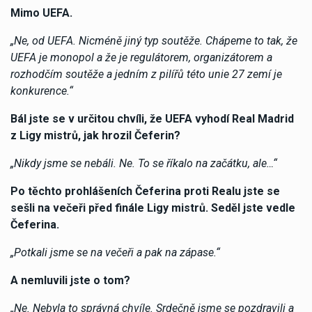
Mimo UEFA.
„Ne, od UEFA. Nicméně jiný typ soutěže. Chápeme to tak, že
UEFA je monopol a že je regulátorem, organizátorem a
rozhodčím soutěže a jedním z pilířů této unie 27 zemí je
konkurence.“
Bál jste se v určitou chvíli, že UEFA vyhodí Real Madrid
z Ligy mistrů, jak hrozil Čeferin?
„Nikdy jsme se nebáli. Ne. To se říkalo na začátku, ale…“
Po těchto prohlášeních Čeferina proti Realu jste se
sešli na večeři před finále Ligy mistrů. Seděl jste vedle
Čeferina.
„Potkali jsme se na večeři a pak na zápase.“
A nemluvili jste o tom?
„Ne. Nebyla to správná chvíle. Srdečně jsme se pozdravili a