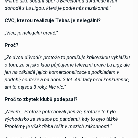
Máme také soudní spor s Barcelonou a Athletic kvůli
dohodě s La Ligou, která je podle nás nezákonná.“
CVC, kterou realizuje Tebas je nelegální?
„Více, je nelegální určitě.“
Proč?
„Ze dvou důvodů: protože to porušuje královskou vyhlášku
o tom, že si jako klub půjčujeme televizní práva La Ligy, ale
jen na základě jejich komercionalizace s podkladem v
podobě soutěže a na dobu 3 let. Ani tady není konkurence,
ani to nejsou 3 roky. Nic víc.“
Proč to zbytek klubů podepsal?
„Nevím… Protože potřebovali peníze, protože to bylo
východisko ze situace po pandemii, kdy to bylo těžké.
Problémy je však třeba řešit v mezích zákonnosti.“