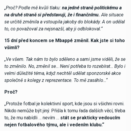
„Proč? Podle mě kvůli tlaku:
na jedné straně politickému a
na druhé straně si představuji, že i finančnímu.
Ale situace
se určitě změnila a vstoupila jakoby do blokády. A on udělal
to, co považoval za nejsnazší, aby ji odblokoval.“
15 dní před koncem se Mbappé změnil. Kak jste si toho
všimli?
„Ve všem. Tak nám to bylo sděleno a sami jsme viděli, že se
to změnilo. No, změnil se… Není potřeba to rozebírat… Bylo i
velmi důležité téma, když nechtěl udělat sponzorské akce
společně s kolegy z reprezentace. To mě zasáhlo…“
Proč?
„Protože fotbal je kolektivní sport, kde jsou si všichni rovni.
Nikdo nemůže být jiný. Přišla k tomu řada dalších věcí, třeba
to, že mu nabídli … nevím …
stát se prakticky vedoucím
nejen fotbalového týmu, ale i vedením klubu.“