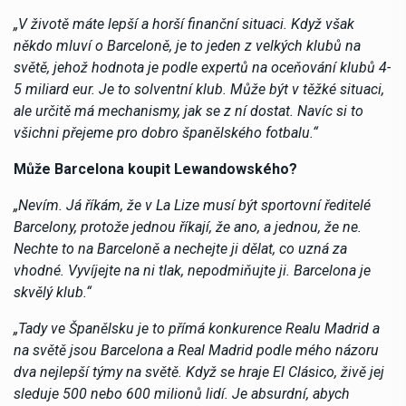
„V životě máte lepší a horší finanční situaci. Když však
někdo mluví o Barceloně, je to jeden z velkých klubů na
světě, jehož hodnota je podle expertů na oceňování klubů 4-
5 miliard eur. Je to solventní klub. Může být v těžké situaci,
ale určitě má mechanismy, jak se z ní dostat. Navíc si to
všichni přejeme pro dobro španělského fotbalu.“
Může Barcelona koupit Lewandowského?
„Nevím. Já říkám, že v La Lize musí být sportovní ředitelé
Barcelony, protože jednou říkají, že ano, a jednou, že ne.
Nechte to na Barceloně a nechejte ji dělat, co uzná za
vhodné. Vyvíjejte na ni tlak, nepodmiňujte ji. Barcelona je
skvělý klub.“
„Tady ve Španělsku je to přímá konkurence Realu Madrid a
na světě jsou Barcelona a Real Madrid podle mého názoru
dva nejlepší týmy na světě. Když se hraje El Clásico, živě jej
sleduje 500 nebo 600 milionů lidí. Je absurdní, abych