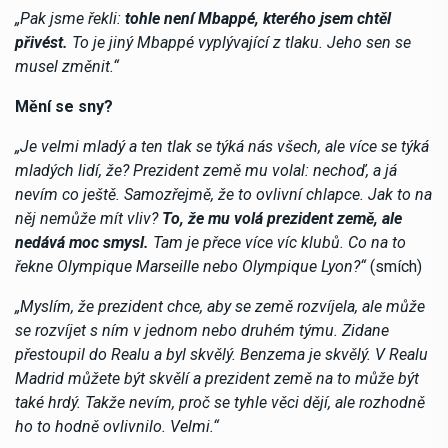
„Pak jsme řekli:
tohle není Mbappé, kterého jsem chtěl
přivést.
To je jiný Mbappé vyplývající z tlaku. Jeho sen se
musel změnit.“
Mění se sny?
„Je velmi mladý a ten tlak se týká nás všech, ale více se týká
mladých lidí, že? Prezident země mu volal: nechoď, a já
nevím co ještě. Samozřejmě, že to ovlivní chlapce. Jak to na
něj nemůže mít vliv?
To, že mu volá prezident země, ale
nedává moc smysl.
Tam je přece více víc klubů. Co na to
řekne Olympique Marseille nebo Olympique Lyon?“
(smích)
„Myslím, že prezident chce, aby se země rozvíjela, ale může
se rozvíjet s ním v jednom nebo druhém týmu. Zidane
přestoupil do Realu a byl skvělý. Benzema je skvělý. V Realu
Madrid můžete být skvělí a prezident země na to může být
také hrdý. Takže nevím, proč se tyhle věci dějí, ale rozhodně
ho to hodně ovlivnilo. Velmi.“