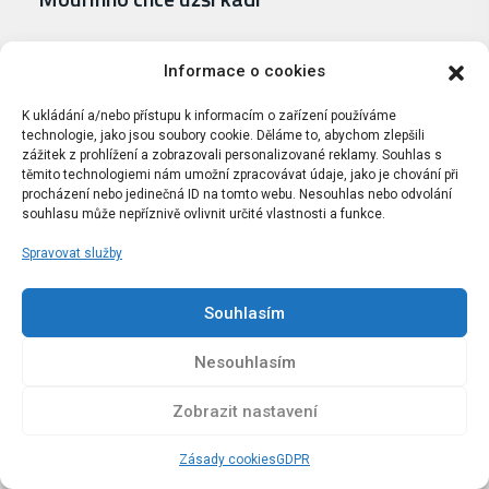
José Mourinho nehodlá budovat zbytečně široký kádr.
Informace o cookies
Portugalec chce mít k dispozici přibližně 20 hráčů a
deník MARCA spočítal, že…
K ukládání a/nebo přístupu k informacím o zařízení používáme
technologie, jako jsou soubory cookie. Děláme to, abychom zlepšili
zážitek z prohlížení a zobrazovali personalizované reklamy. Souhlas s
těmito technologiemi nám umožní zpracovávat údaje, jako je chování při
procházení nebo jedinečná ID na tomto webu. Nesouhlas nebo odvolání
souhlasu může nepříznivě ovlivnit určité vlastnosti a funkce.
Spravovat služby
Souhlasím
Nesouhlasím
MUŽSTVO
dnes 9:13
Zobrazit nastavení
Mario Rivas: Jsem šťastný za gól i za
vítězství
Zásady cookies
GDPR