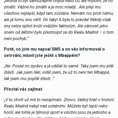
„Mohla to být samozřejmě chyba nebo co, ale myslím, že ho
zmátli. Vážně ho zmátli a je moc mladý… Ale přeji mu
všechno nejlepší, když tam zůstane. Nemám nic proti němu,
ale já tomu snu věřil. On taky! A byla to pravda! Někdy však
sny nelze splnit kvůli vnějším faktorům. Ale zároveň jeho
snem od dětství bylo přestoupit se do Realu Madrid – o tom
není pochyb.“
Poté, co jste mu napsal SMS a on vás informoval o
setrvání, mluvil jste ještě s Mbappém?
„Ne. Poslal mi zprávu a já udělal to samé. Taky jsem mu přál
štěstí. Jak jsem řekl, viděl jsem, že už to není ten Mbappé,
tak jsem mu popřál štěstí…“
Přestal vás zajímat.
„V tu chvíli už mě to nezajímalo. Znovu: žádný hráč v historii
Realu Madrid nebyl nad ostatními. Můžete být lepší nebo
horší, ale tohle je týmový sport a všichni jsou za jednoho a