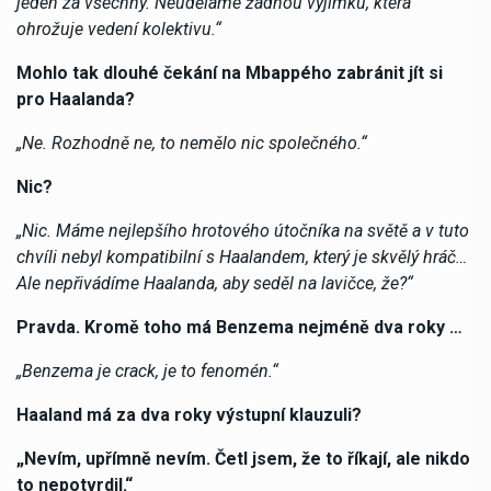
jeden za všechny. Neuděláme žádnou výjimku, která
ohrožuje vedení kolektivu.“
Mohlo tak dlouhé čekání na Mbappého zabránit jít si
pro Haalanda?
„Ne. Rozhodně ne, to nemělo nic společného.“
Nic?
„Nic. Máme nejlepšího hrotového útočníka na světě a v tuto
chvíli nebyl kompatibilní s Haalandem, který je skvělý hráč…
Ale nepřivádíme Haalanda, aby seděl na lavičce, že?“
Pravda. Kromě toho má Benzema nejméně dva roky …
„Benzema je crack, je to fenomén.“
Haaland má za dva roky výstupní klauzuli?
„Nevím, upřímně nevím. Četl jsem, že to říkají, ale nikdo
to nepotvrdil.“