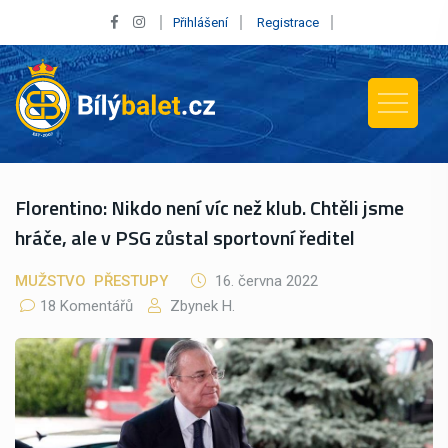
Přihlášení
Registrace
Florentino: Nikdo není víc než klub. Chtěli jsme
hráče, ale v PSG zůstal sportovní ředitel
MUŽSTVO
PŘESTUPY
16. června 2022
18 Komentářů
Zbynek H.