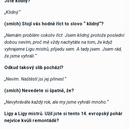
Jste klidný?
„Klidný.“
(smích) Stojí vás hodně říct to slovo “ klidný“?
„Nemám problém cokoliv říct. Jsem klidný, protože poslední
dobou nevím, proč mě vždy nachytáte na tom, že když
vyhrajeme Ligu mistrů, přijedu sem. A tady jsem. Jsem rád,
že jsme vyhráli.“
Odkud takový slib pochází?
„Nevím. Naštěstí jsi jej přinesl.“
(smích) Nevedete si špatně, že?
„Nevyhráváte každý rok, ale my jsme vyhráli mnoho.“
Ligy a Ligy mistrů. Užil jste si tento 14. evropský pohár
nejvíce kvůli remontádě?