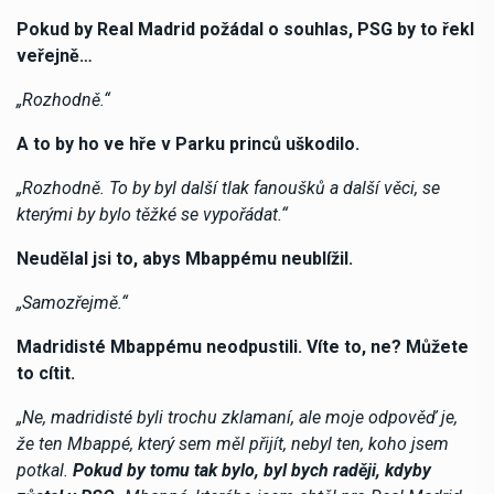
Pokud by Real Madrid požádal o souhlas, PSG by to řekl
veřejně…
„Rozhodně.“
A to by ho ve hře v Parku princů uškodilo.
„Rozhodně. To by byl další tlak fanoušků a další věci, se
kterými by bylo těžké se vypořádat.“
Neudělal jsi to, abys Mbappému neublížil.
„Samozřejmě.“
Madridisté ​​Mbappému neodpustili. Víte to, ne? Můžete
to cítit.
„Ne, madridisté ​​byli trochu zklamaní, ale moje odpověď je,
že ten Mbappé, který sem měl přijít, nebyl ten, koho jsem
potkal.
Pokud by tomu tak bylo, byl bych raději, kdyby