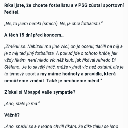
Říkal jste, že chcete fotbalistu a v PSG zůstal sportovní
ředitel.
„Ne, to jsem neřekl (smích). Ne, já chci fotbalistu.“
A těch 15 dní před koncem…
„Změnil se. Nabízeli mu jiné věci, on je ocenil, tlačili na něj a
je z něj teď jiný fotbalista. A pokud jde o tohoto hráče, jak
vždy říkám, není nikdo víc něž klub, jak říkával Alfredo Di
Stéfano. Je to skvělý hráč, může vyhrát víc než ostatní, ale je
t
o týmový sport a
my máme hodnoty a pravidla, která
nemůžeme změnit. Také je nechceme měnit.
“
Získal si Mbappé vaše sympatie?
„Ano, stále je má.“
Vážně?
„Ano, snažil se a v jednu chvíli říkám, že díky tlaku se jeho