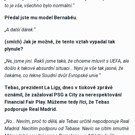
to je vše, všechno bylo normální.“
Předal jste mu model Bernabéu.
„A další dárek.
“
(smích) Jak je možné, že tento vztah vypadal tak
plynule?
„Ne, jsme jiní. Řekli jsme také, že chceme mluvit s UEFA, ale
došlo k takové absurdní situaci… Nyní je vše tak jasné, že
čekáme, co řekne Soudní dvůr Evropské unie.“
Tebas, prezident La Ligy, dnes v tiskové zprávě
oznámil, že zažaloval PSG a City za nerespektování
Financial Fair Play. Můžeme tedy říci, že Tebas
podporuje Real Madrid.
„No… Nevím, proč to dělá, ale Tebas určitě nepodporuje Real
Madrid. Necítím podporu od Tebase. Navíc se cítím smutně.