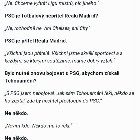
„Ne. Chceme vyhrát Ligu mistrů, nic jiného.“
PSG je fotbalový nepřítel Realu Madrid?
„Ne, rozhodně ne. Ani Chelsea, ani City.“
PSG je přítel Realu Madrid.
„Všichni jsou přátelé. Všichni jsme skvělí sportovci a s
každým, se kterými soutěžíme, máme dobrý vztah.“
Bylo nutné znovu bojovat s PSG, abychom získali
Tchouaméni?
„S PSG jsem nebojoval. Jak sám Tchouaméni řekl, někdo se
ho zeptal, zda by nechtěl přestoupit do PSG.“
Ne někdo.
„Nevím kdo. Někdo mu to řekl.“
Ne někdo.