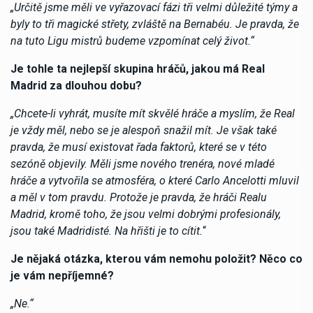
„Určitě jsme měli ve vyřazovací fázi tři velmi důležité týmy a
byly to tři magické střety, zvláště na Bernabéu. Je pravda, že
na tuto Ligu mistrů budeme vzpomínat celý život.“
Je tohle ta nejlepší skupina hráčů, jakou má Real
Madrid za dlouhou dobu?
„Chcete-li vyhrát, musíte mít skvělé hráče a myslím, že Real
je vždy měl, nebo se je alespoň snažil mít. Je však také
pravda, že musí existovat řada faktorů, které se v této
sezóně objevily. Měli jsme nového trenéra, nové mladé
hráče a vytvořila se atmosféra, o které Carlo Ancelotti mluvil
a měl v tom pravdu. Protože je pravda, že hráči Realu
Madrid, kromě toho, že jsou velmi dobrými profesionály,
jsou také Madridisté. Na hřišti je to cítit.
“
Je nějaká otázka, kterou vám nemohu položit? Něco co
je vám nepříjemné?
„Ne.“