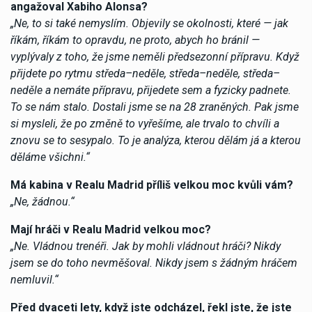
angažoval Xabiho Alonsa?
„Ne, to si také nemyslím. Objevily se okolnosti, které — jak
říkám, říkám to opravdu, ne proto, abych ho bránil —
vyplývaly z toho, že jsme neměli předsezonní přípravu. Když
přijdete po rytmu středa–neděle, středa–neděle, středa–
neděle a nemáte přípravu, přijedete sem a fyzicky padnete.
To se nám stalo. Dostali jsme se na 28 zraněných. Pak jsme
si mysleli, že po změně to vyřešíme, ale trvalo to chvíli a
znovu se to sesypalo. To je analýza, kterou dělám já a kterou
děláme všichni.“
Má kabina v Realu Madrid příliš velkou moc kvůli vám?
„Ne, žádnou.“
Mají hráči v Realu Madrid velkou moc?
„Ne. Vládnou trenéři. Jak by mohli vládnout hráči? Nikdy
jsem se do toho nevměšoval. Nikdy jsem s žádným hráčem
nemluvil.“
Před dvaceti lety, když jste odcházel, řekl jste, že jste