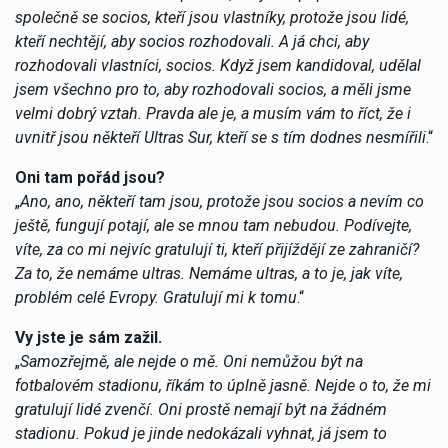
společně se socios, kteří jsou vlastníky, protože jsou lidé,
kteří nechtějí, aby socios rozhodovali. A já chci, aby
rozhodovali vlastníci, socios. Když jsem kandidoval, udělal
jsem všechno pro to, aby rozhodovali socios, a měli jsme
velmi dobrý vztah. Pravda ale je, a musím vám to říct, že i
uvnitř jsou někteří Ultras Sur, kteří se s tím dodnes nesmířili
.“
Oni tam pořád jsou?
„
Ano, ano, někteří tam jsou, protože jsou socios a nevím co
ještě, fungují potají, ale se mnou tam nebudou. Podívejte,
víte, za co mi nejvíc gratulují ti, kteří přijíždějí ze zahraničí?
Za to, že nemáme ultras. Nemáme ultras, a to je, jak víte,
problém celé Evropy. Gratulují mi k tomu
.“
Vy jste je sám zažil.
„
Samozřejmě, ale nejde o mě. Oni nemůžou být na
fotbalovém stadionu, říkám to úplně jasně. Nejde o to, že mi
gratulují lidé zvenčí. Oni prostě nemají být na žádném
stadionu. Pokud je jinde nedokázali vyhnat, já jsem to