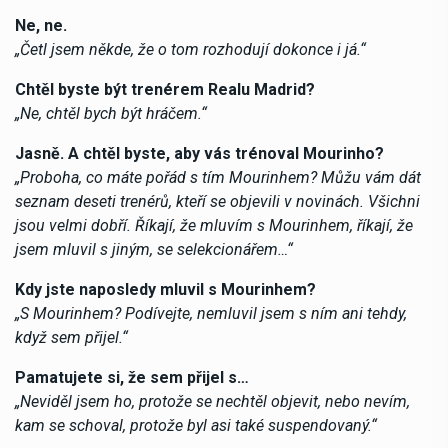
Ne, ne.
„Četl jsem někde, že o tom rozhodují dokonce i já.“
Chtěl byste být trenérem Realu Madrid?
„Ne, chtěl bych být hráčem.“
Jasně. A chtěl byste, aby vás trénoval Mourinho?
„Proboha, co máte pořád s tím Mourinhem? Můžu vám dát
seznam deseti trenérů, kteří se objevili v novinách. Všichni
jsou velmi dobří. Říkají, že mluvím s Mourinhem, říkají, že
jsem mluvil s jiným, se selekcionářem…“
Kdy jste naposledy mluvil s Mourinhem?
„S Mourinhem? Podívejte, nemluvil jsem s ním ani tehdy,
když sem přijel.“
Pamatujete si, že sem přijel s…
„Neviděl jsem ho, protože se nechtěl objevit, nebo nevím,
kam se schoval, protože byl asi také suspendovaný.“