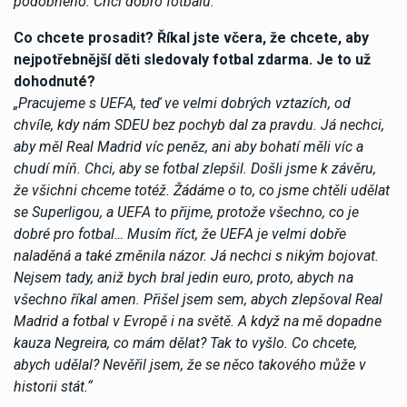
podobného. Chci dobro fotbalu.“
Co chcete prosadit? Říkal jste včera, že chcete, aby
nejpotřebnější děti sledovaly fotbal zdarma. Je to už
dohodnuté?
„Pracujeme s UEFA, teď ve velmi dobrých vztazích, od
chvíle, kdy nám SDEU bez pochyb dal za pravdu. Já nechci,
aby měl Real Madrid víc peněz, ani aby bohatí měli víc a
chudí míň. Chci, aby se fotbal zlepšil. Došli jsme k závěru,
že všichni chceme totéž. Žádáme o to, co jsme chtěli udělat
se Superligou, a UEFA to přijme, protože všechno, co je
dobré pro fotbal… Musím říct, že UEFA je velmi dobře
naladěná a také změnila názor. Já nechci s nikým bojovat.
Nejsem tady, aniž bych bral jedin euro, proto, abych na
všechno říkal amen. Přišel jsem sem, abych zlepšoval Real
Madrid a fotbal v Evropě i na světě. A když na mě dopadne
kauza Negreira, co mám dělat? Tak to vyšlo. Co chcete,
abych udělal? Nevěřil jsem, že se něco takového může v
historii stát.“