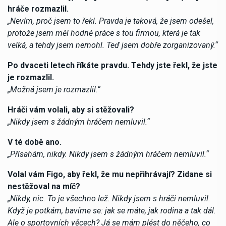
hráče rozmazlil.
„Nevím, proč jsem to řekl. Pravda je taková, že jsem odešel,
protože jsem měl hodně práce s tou firmou, která je tak
velká, a tehdy jsem nemohl. Teď jsem dobře zorganizovaný.“
Po dvaceti letech říkáte pravdu. Tehdy jste řekl, že jste
je rozmazlil.
„Možná jsem je rozmazlil.“
Hráči vám volali, aby si stěžovali?
„Nikdy jsem s žádným hráčem nemluvil.“
V té době ano.
„Přísahám, nikdy. Nikdy jsem s žádným hráčem nemluvil.“
Volal vám Figo, aby řekl, že mu nepřihrávají? Zidane si
nestěžoval na míč?
„Nikdy, nic. To je všechno lež. Nikdy jsem s hráči nemluvil.
Když je potkám, bavíme se: jak se máte, jak rodina a tak dál.
Ale o sportovních věcech? Já se mám plést do něčeho, co