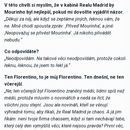
V této chvíli si myslím, že v kabině Realu Madrid by
Mourinho byl nejlepší, pokud mi dovolíte vyjádřit názor.
„Děkuji za něj, ale když se zeptáme jiných, řeknou vám, že
ne. Mně chodí spousta zpráv: ‚Přiveď Mourinha‘, a jiné:
‚Neopovažuj se přivést Mourinha‘. Já nikoho přivádět
nebudu.“
Co odpovídáte?
„Neodpovídám. Na takové věci neodpovídám, protože cokoli
řeknu, řeknou, že jsem to řekl já.“
Ten Florentino, to je můj Florentino. Ten dnešní, ne ten
včerejší.
„Ne, ten včerejší byl Florentino zraněný médii, lidmi spíš než
médii, protože mluvím o novinářích a nedá se říct, že
všichni jsou stejní. Jsou ale novináři, kteří se věnují
výhradně tomu, aby říkali, že Real Madrid je chaos. A já jim
říkám: není tvoje firma chaosem, když si tam nechávají tebe,
který celý den vymýšlíš věci, které nejsou pravda? První věc,