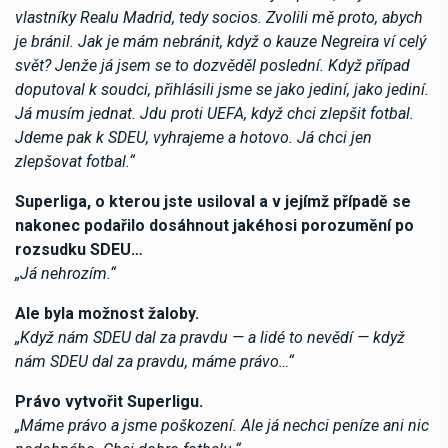
vlastníky Realu Madrid, tedy socios. Zvolili mě proto, abych
je bránil. Jak je mám nebránit, když o kauze Negreira ví celý
svět? Jenže já jsem se to dozvěděl poslední. Když případ
doputoval k soudci, přihlásili jsme se jako jediní, jako jediní.
Já musím jednat. Jdu proti UEFA, když chci zlepšit fotbal.
Jdeme pak k SDEU, vyhrajeme a hotovo. Já chci jen
zlepšovat fotbal.“
Superliga, o kterou jste usiloval a v jejímž případě se
nakonec podařilo dosáhnout jakéhosi porozumění po
rozsudku SDEU…
„Já nehrozím.“
Ale byla možnost žaloby.
„Když nám SDEU dal za pravdu — a lidé to nevědí — když
nám SDEU dal za pravdu, máme právo…“
Právo vytvořit Superligu.
„Máme právo a jsme poškození. Ale já nechci peníze ani nic