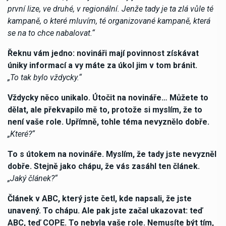
první lize, ve druhé, v regionální. Jenže tady je ta zlá vůle té
kampaně, o které mluvím, té organizované kampaně, která
se na to chce nabalovat.“
Řeknu vám jedno: novináři mají povinnost získávat
úniky informací a vy máte za úkol jim v tom bránit.
„To tak bylo vždycky.“
Vždycky něco unikalo. Útočit na novináře… Můžete to
dělat, ale překvapilo mě to, protože si myslím, že to
není vaše role. Upřímně, tohle téma nevyznělo dobře.
„Které?“
To s útokem na novináře. Myslím, že tady jste nevyzněl
dobře. Stejně jako chápu, že vás zasáhl ten článek.
„Jaký článek?“
Článek v ABC, který jste četl, kde napsali, že jste
unavený. To chápu. Ale pak jste začal ukazovat: teď
ABC, teď COPE. To nebyla vaše role. Nemusíte být tím,