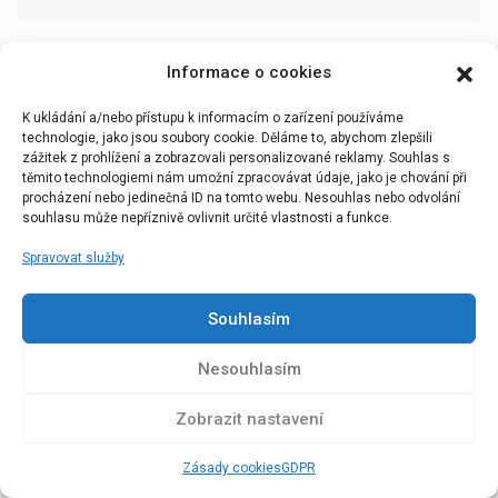
Informace o cookies
Zdroj: Chiringuito
K ukládání a/nebo přístupu k informacím o zařízení používáme
technologie, jako jsou soubory cookie. Děláme to, abychom zlepšili
zážitek z prohlížení a zobrazovali personalizované reklamy. Souhlas s
Tags
Florentino Pérez
těmito technologiemi nám umožní zpracovávat údaje, jako je chování při
procházení nebo jedinečná ID na tomto webu. Nesouhlas nebo odvolání
souhlasu může nepříznivě ovlivnit určité vlastnosti a funkce.
Spravovat služby
16 Komentářů
Souhlasím
Nesouhlasím
Přidat komentář
Musíte být
přihlášený(á)
pro viditelnost a vložení
Zobrazit nastavení
komentářů.
Zásady cookies
GDPR