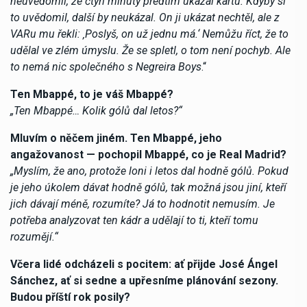
neuvědomil, že čtyři minuty předtím ukázal kartu. Kdyby si
to uvědomil, další by neukázal. On ji ukázat nechtěl, ale z
VARu mu řekli: ‚Poslyš, on už jednu má.‘ Nemůžu říct, že to
udělal ve zlém úmyslu. Že se spletl, o tom není pochyb. Ale
to nemá nic společného s Negreira Boys
.“
Ten Mbappé, to je váš Mbappé?
„Ten Mbappé… Kolik gólů dal letos?“
Mluvím o něčem jiném. Ten Mbappé, jeho
angažovanost — pochopil Mbappé, co je Real Madrid?
„Myslím, že ano, protože loni i letos dal hodně gólů. Pokud
je jeho úkolem dávat hodně gólů, tak možná jsou jiní, kteří
jich dávají méně, rozumíte? Já to hodnotit nemusím. Je
potřeba analyzovat ten kádr a udělají to ti, kteří tomu
rozumějí.“
Včera lidé odcházeli s pocitem: ať přijde José Ángel
Sánchez, ať si sedne a upřesníme plánování sezony.
Budou příští rok posily?