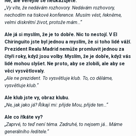
Ne, ale veřejně se neukazujete.
„Vy víte, že nedávám rozhovory. Nedávám rozhovory,
nechodím na tiskové konference. Musím vést, řekněme,
velmi diskrétní život, protože mám…“
Ale já si myslím, že je to dobře. Nic to nestojí. V El
Chiringuito jste byl jednou a myslím, že si toho lidé váží.
Prezident Realu Madrid nemůže promluvit jednou za
čtyři roky, když jsou volby. Myslím, že je dobře, když vás
lidé mohou slyšet. Ne proto, aby se zlobili, ale aby se
věci vysvětlovaly.
„Ale ne prezident. To vysvětluje klub. To, co děláme,
vysvětluje klub.“
Ale klub jste vy, obraz klubu.
„Ne, jak jako já? Říkají mi: přijde Mou, přijde ten…“
Ale co říkáte vy?
„Zaprvé, to teď není téma. Zadruhé, to nejsem já… Máme
generálního ředitele.“