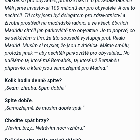
parkovišti pro obyvatele, protože nás o to požádala radnice.
Měli jsme investovat 100 milionů eur pro obyvatele. A oni to
nechtěli. Tři roky jsem byl delegátem pro zdravotnictví a
životní prostředí na madridské radnici a ve všech čtvrtích
Madridu chtěli jen parkoviště pro obyvatele. Je to poprvé, co
se setkávám s tím, že tito sousedé vystupují proti Realu
Madrid. Musím si myslet, že jsou z Atlética. Máme smůlu,
protože jinak — aby nechtěli parkoviště pro obyvatele… No,
uděláme ta, která má Bernabéu, ta, která už Bernabéu
připravilo, a která jsou samozřejmě pro Madrid.“
Kolik hodin denně spíte?
„Sedm, zhruba. Spím dobře.“
Spíte dobře.
„Samozřejmě, že musím dobře spát.“
Chodíte spát brzy?
„Nevím, brzy… Netrávím noci vzhůru.“