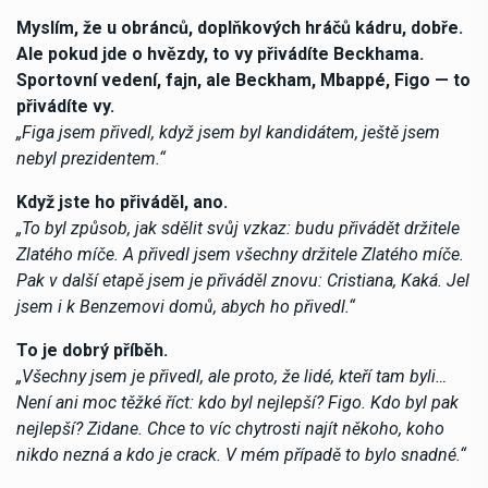
Myslím, že u obránců, doplňkových hráčů kádru, dobře.
Ale pokud jde o hvězdy, to vy přivádíte Beckhama.
Sportovní vedení, fajn, ale Beckham, Mbappé, Figo — to
přivádíte vy.
„Figa jsem přivedl, když jsem byl kandidátem, ještě jsem
nebyl prezidentem.“
Když jste ho přiváděl, ano.
„To byl způsob, jak sdělit svůj vzkaz: budu přivádět držitele
Zlatého míče. A přivedl jsem všechny držitele Zlatého míče.
Pak v další etapě jsem je přiváděl znovu: Cristiana, Kaká. Jel
jsem i k Benzemovi domů, abych ho přivedl.“
To je dobrý příběh.
„Všechny jsem je přivedl, ale proto, že lidé, kteří tam byli…
Není ani moc těžké říct: kdo byl nejlepší? Figo. Kdo byl pak
nejlepší? Zidane. Chce to víc chytrosti najít někoho, koho
nikdo nezná a kdo je crack. V mém případě to bylo snadné.“