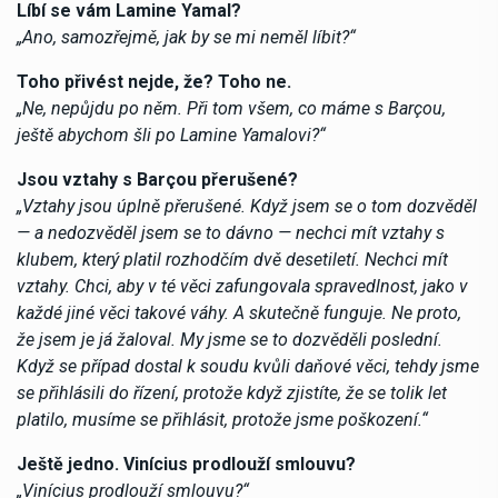
Líbí se vám Lamine Yamal?
„Ano, samozřejmě, jak by se mi neměl líbit?“
Toho přivést nejde, že? Toho ne.
„Ne, nepůjdu po něm. Při tom všem, co máme s Barçou,
ještě abychom šli po Lamine Yamalovi?“
Jsou vztahy s Barçou přerušené?
„Vztahy jsou úplně přerušené. Když jsem se o tom dozvěděl
— a nedozvěděl jsem se to dávno — nechci mít vztahy s
klubem, který platil rozhodčím dvě desetiletí. Nechci mít
vztahy. Chci, aby v té věci zafungovala spravedlnost, jako v
každé jiné věci takové váhy. A skutečně funguje. Ne proto,
že jsem je já žaloval. My jsme se to dozvěděli poslední.
Když se případ dostal k soudu kvůli daňové věci, tehdy jsme
se přihlásili do řízení, protože když zjistíte, že se tolik let
platilo, musíme se přihlásit, protože jsme poškození.“
Ještě jedno. Vinícius prodlouží smlouvu?
„Vinícius prodlouží smlouvu?“