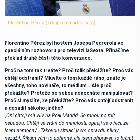
Florentino Pérez (zdroj: realmadrid.com)
Florentino Pérez byl hostem Josepa Pedrerola ve
speciálním rozhovoru pro televizi laSexta. Přinášíme
překlad druhé části této konverzace.
Proč na tom tak trváte? Proč tolik překážíte? Proč vás
chtějí odstranit? Mluvíte o tom každé ráno, znáte je
všechny, toho novináře, to médium… Ale proč
překážíte? Protože se sebou nenecháte manipulovat?
Proč si myslíte, že překážíte? Proč vás chtějí odstranit
a dosadit někoho jiného?
„
Oni chtějí mít vliv na Real Madrid. Se mnou ho mít
nebudou. Chtějí se vrátit do minulosti, opírají se o řeči, že
jsem nemocný… Takovou situaci jsem opravdu nikdy
nezažil. Říkám vám to upřímně, ale jsem připraven to bránit