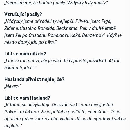
„Samozřejmě, že budou posily. Vždycky byly posily.“
Vzrušující posily?
„Vždycky jsme přiváděli ty nejlepší. Přivedl jsem Figa,
Zidana, tlustého Ronalda, Beckhama. Pak v druhé etapě
jsem šel po Cristianu Ronaldovi, Kaká, Benzemovi. Když je
někdo dobrý, jdu po něm.“
Líbí se vám někdo?
„Líbí se mi mnozí, ale já jsem tady prostě prezident. Ať mi
řeknou ti, kteří…“
Haalanda přivést nejde, že?
„Nevím.“
Líbí se vám Haaland?
„K tomu se nevyjadřuji. Opravdu se k tomu nevyjadřuji.
Pokud mi řeknou, že je potřeba posílit to, co máme… To je
opravdu práce sportovního vedení. Já se do sportovní sekce
nepletu.“