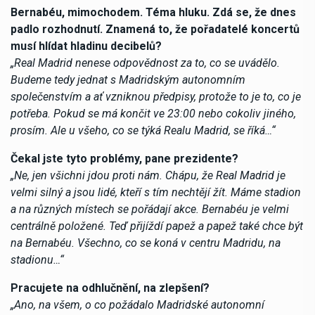
Bernabéu, mimochodem. Téma hluku. Zdá se, že dnes
padlo rozhodnutí. Znamená to, že pořadatelé koncertů
musí hlídat hladinu decibelů?
„Real Madrid nenese odpovědnost za to, co se uvádělo.
Budeme tedy jednat s Madridským autonomním
společenstvím a ať vzniknou předpisy, protože to je to, co je
potřeba. Pokud se má končit ve 23:00 nebo cokoliv jiného,
prosím. Ale u všeho, co se týká Realu Madrid, se říká…“
Čekal jste tyto problémy, pane prezidente?
„Ne, jen všichni jdou proti nám. Chápu, že Real Madrid je
velmi silný a jsou lidé, kteří s tím nechtějí žít. Máme stadion
a na různých místech se pořádají akce. Bernabéu je velmi
centrálně položené. Teď přijíždí papež a papež také chce být
na Bernabéu. Všechno, co se koná v centru Madridu, na
stadionu…“
Pracujete na odhlučnění, na zlepšení?
„Ano, na všem, o co požádalo Madridské autonomní