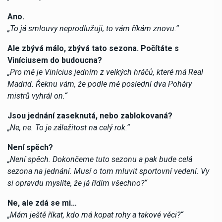
Ano.
„To já smlouvy neprodlužuji, to vám říkám znovu.“
Ale zbývá málo, zbývá tato sezona. Počítáte s
Viníciusem do budoucna?
„Pro mě je Vinícius jedním z velkých hráčů, které má Real
Madrid. Řeknu vám, že podle mě poslední dva Poháry
mistrů vyhrál on.“
Jsou jednání zaseknutá, nebo zablokovaná?
„Ne, ne. To je záležitost na celý rok.“
Není spěch?
„Není spěch. Dokončeme tuto sezonu a pak bude celá
sezona na jednání. Musí o tom mluvit sportovní vedení. Vy
si opravdu myslíte, že já řídím všechno?“
Ne, ale zdá se mi…
„Mám ještě říkat, kdo má kopat rohy a takové věci?“