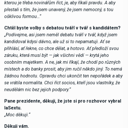
kterou je třeba novinářům říct, je, aby říkali pravdu. A aby
přestali s tím, že jsem unavený, že jsem nemocný, s tou
ošklivou formou…“
Chtěl byste volby s debatou tváří v tvář s kandidátem?
„Podívejme, asi jsem neměl debatu tváří v tvář, když jsem
kandidoval kdysi dávno, ale už si to nepamatuji. Ať se
přihlásí, ať řekne, co chce dělat, a hotovo. Ať předloží svou
záruku, která musí být — jak všichni vědí — krytá jeho
osobním majetkem. A ne, jak mi říkají, že chodí po různých
místech a do banky prosit, aby jim ručil někdo jiný. To nemá
žádnou hodnotu. Opravdu chci ukončit ten nepořádek a aby
se vrátila normalita. Chci říct socios, kteří jsou vlastníky, že
neudělám nic bez jejich podpory.“
Pane prezidente, děkuji, že jste si pro rozhovor vybral
laSextu.
„Moc děkuji.“
Děkuji vám.