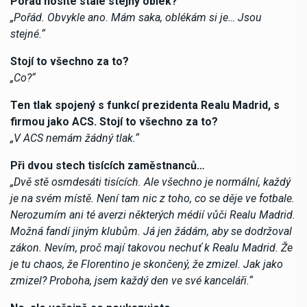
Pořád nosíte stále stejný oblek?
„Pořád. Obvykle ano. Mám saka, oblékám si je… Jsou
stejné.“
Stojí to všechno za to?
„Co?“
Ten tlak spojený s funkcí prezidenta Realu Madrid, s
firmou jako ACS. Stojí to všechno za to?
„V ACS nemám žádný tlak.“
Při dvou stech tisících zaměstnanců…
„Dvě stě osmdesáti tisících. Ale všechno je normální, každý
je na svém místě. Není tam nic z toho, co se děje ve fotbale.
Nerozumím ani té averzi některých médií vůči Realu Madrid.
Možná fandí jiným klubům. Já jen žádám, aby se dodržoval
zákon. Nevím, proč mají takovou nechuť k Realu Madrid. Že
je tu chaos, že Florentino je skončený, že zmizel. Jak jako
zmizel? Proboha, jsem každý den ve své kanceláři.“