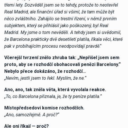
třemi lety. Dozvěděl jsem se to tehdy, protože to neotevřel
Real Madrid, ale finanční úřad si všiml, že tam může být
něco zvláštního. Zahájilo se trestní řízení, v němž prvním
subjektem, který se přihlásil jako poškozený, byl Real
Madrid. My jsme o tom nevěděli. A tehdy jsem si uvědomil,
že Barcelona prakticky dvě desetiletí platila, říkala věci, které
pak v probíhajícím procesu neodpovídají pravdě
.“
Včerejší tvrzení znělo zhruba tak: „Nepřišel jsem sem
proto, aby se rozhodčí obohacovali penězi Barcelony.“
Nebylo přece dokázáno, že rozhodčí…
„Nevím, jestli jsem to řekl. Myslím, že ne.“
Ano, ano, tak zněla věta, která vyvolala reakce.
„To, co Barcelona přiznala, je, že ty peníze platila.“
Místopředsedovi komise rozhodčích.
„Ano, samozřejmě. A proč?“
Ale oni říkají — proč?