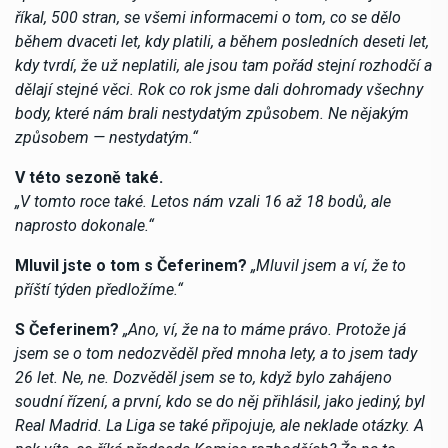
říkal, 500 stran, se všemi informacemi o tom, co se dělo
během dvaceti let, kdy platili, a během posledních deseti let,
kdy tvrdí, že už neplatili, ale jsou tam pořád stejní rozhodčí a
dělají stejné věci. Rok co rok jsme dali dohromady všechny
body, které nám brali nestydatým způsobem. Ne nějakým
způsobem — nestydatým.“
V této sezoně také.
„V tomto roce také. Letos nám vzali 16 až 18 bodů, ale
naprosto dokonale.“
Mluvil jste o tom s Čeferinem?
„Mluvil jsem a ví, že to
příští týden předložíme.“
S Čeferinem?
„Ano, ví, že na to máme právo. Protože já
jsem se o tom nedozvěděl před mnoha lety, a to jsem tady
26 let. Ne, ne. Dozvěděl jsem se to, když bylo zahájeno
soudní řízení, a první, kdo se do něj přihlásil, jako jediný, byl
Real Madrid. La Liga se také připojuje, ale neklade otázky. A