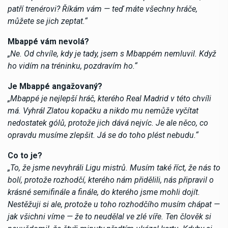
patří trenérovi? Říkám vám — teď máte všechny hráče,
můžete se jich zeptat.“
Mbappé vám nevolá?
„Ne. Od chvíle, kdy je tady, jsem s Mbappém nemluvil. Když
ho vidím na tréninku, pozdravím ho.“
Je Mbappé angažovaný?
„Mbappé je nejlepší hráč, kterého Real Madrid v této chvíli
má. Vyhrál Zlatou kopačku a nikdo mu nemůže vyčítat
nedostatek gólů, protože jich dává nejvíc. Je ale něco, co
opravdu musíme zlepšit. Já se do toho plést nebudu.“
Co to je?
„To, že jsme nevyhráli Ligu mistrů. Musím také říct, že nás to
bolí, protože rozhodčí, kterého nám přidělili, nás připravil o
krásné semifinále a finále, do kterého jsme mohli dojít.
Nestěžuji si ale, protože u toho rozhodčího musím chápat —
jak všichni víme — že to neudělal ve zlé víře. Ten člověk si