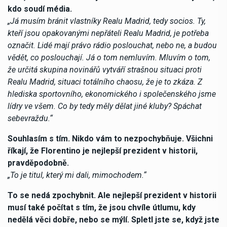
kdo soudí média.
„Já musím bránit vlastníky Realu Madrid, tedy socios. Ty,
kteří jsou opakovanými nepřáteli Realu Madrid, je potřeba
označit. Lidé mají právo rádio poslouchat, nebo ne, a budou
vědět, co poslouchají. Já o tom nemluvím. Mluvím o tom,
že určitá skupina novinářů vytváří strašnou situaci proti
Realu Madrid, situaci totálního chaosu, že je to zkáza. Z
hlediska sportovního, ekonomického i společenského jsme
lídry ve všem. Co by tedy měly dělat jiné kluby? Spáchat
sebevraždu.“
Souhlasím s tím. Nikdo vám to nezpochybňuje. Všichni
říkají, že Florentino je nejlepší prezident v historii,
pravděpodobně.
„To je titul, který mi dali, mimochodem.“
To se nedá zpochybnit. Ale nejlepší prezident v historii
musí také počítat s tím, že jsou chvíle útlumu, kdy
nedělá věci dobře, nebo se mýlí. Spletl jste se, když jste