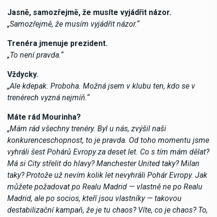
Jasně, samozřejmě, že musíte vyjádřit názor.
„Samozřejmě, že musím vyjádřit názor.“
Trenéra jmenuje prezident.
„To není pravda.“
Vždycky.
„Ale kdepak. Proboha. Možná jsem v klubu ten, kdo se v
trenérech vyzná nejmíň.“
Máte rád Mourinha?
„Mám rád všechny trenéry. Byl u nás, zvýšil naši
konkurenceschopnost, to je pravda. Od toho momentu jsme
vyhráli šest Pohárů Evropy za deset let. Co s tím mám dělat?
Má si City střelit do hlavy? Manchester United taky? Milan
taky? Protože už nevím kolik let nevyhráli Pohár Evropy. Jak
můžete požadovat po Realu Madrid — vlastně ne po Realu
Madrid, ale po socios, kteří jsou vlastníky — takovou
destabilizační kampaň, že je tu chaos? Víte, co je chaos? To,