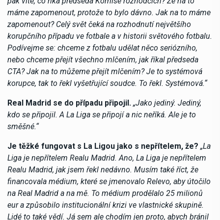
pak víte, co říká předseda Komise rozhodčích? Že na to
máme zapomenout, protože to bylo dávno. Jak na to máme
zapomenout? Celý svět čeká na rozhodnutí největšího
korupčního případu ve fotbale a v historii světového fotbalu.
Podívejme se: chceme z fotbalu udělat něco seriózního,
nebo chceme přejít všechno mlčením, jak říkal předseda
CTA? Jak na to můžeme přejít mlčením? Je to systémová
korupce, tak to řekl vyšetřující soudce. To řekl. Systémová.“
Real Madrid se do případu připojil.
„Jako jediný. Jediný,
kdo se připojil. A La Liga se připojí a nic neříká. Ale je to
směšné.“
Je těžké fungovat s La Ligou jako s nepřítelem, že?
„La
Liga je nepřítelem Realu Madrid. Ano, La Liga je nepřítelem
Realu Madrid, jak jsem řekl nedávno. Musím také říct, že
financovala médium, které se jmenovalo Relevo, aby útočilo
na Real Madrid a na mě. To médium prodělalo 25 milionů
eur a způsobilo institucionální krizi ve vlastnické skupině.
Lidé to také vědí. Já sem ale chodím jen proto, abych bránil