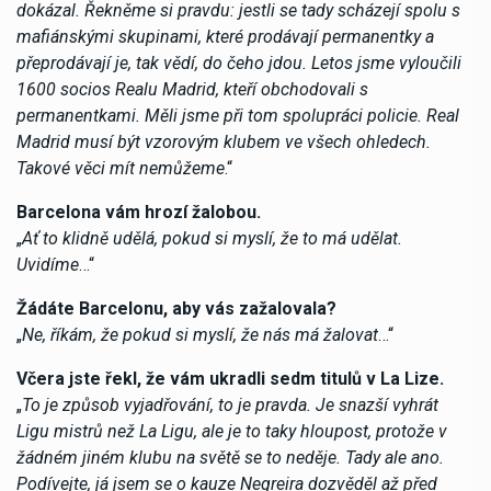
dokázal. Řekněme si pravdu: jestli se tady scházejí spolu s
mafiánskými skupinami, které prodávají permanentky a
přeprodávají je, tak vědí, do čeho jdou. Letos jsme vyloučili
1600 socios Realu Madrid, kteří obchodovali s
permanentkami. Měli jsme při tom spolupráci policie. Real
Madrid musí být vzorovým klubem ve všech ohledech.
Takové věci mít nemůžeme
.“
Barcelona vám hrozí žalobou.
„
Ať to klidně udělá, pokud si myslí, že to má udělat.
Uvidíme
…“
Žádáte Barcelonu, aby vás zažalovala?
„
Ne, říkám, že pokud si myslí, že nás má žalovat
…“
Včera jste řekl, že vám ukradli sedm titulů v La Lize.
„
To je způsob vyjadřování, to je pravda. Je snazší vyhrát
Ligu mistrů než La Ligu, ale je to taky hloupost, protože v
žádném jiném klubu na světě se to neděje. Tady ale ano.
Podívejte, já jsem se o kauze Negreira dozvěděl až před