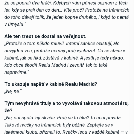
že se poprali dva hráči. Kdybych vám přinesl seznam z těch
let, kdy se prali den co den… Víte proč? Protože na trénincích
do toho dávají tolik, že jeden kopne druhého, i když to nemá
v úmyslu.“
Ale ten trest se dostal na veřejnost.
„Protože o tom někdo mluvil. Interní sankce existují, ale
nevyjdou ven, protože nemají proč vycházet. Co se stane v
kabině, jak se říká, zůstává v kabině. A jestli je tedy někdo,
kdo chce škodit Realu Madrid i zevnitř, tak to také
napravíme.“
To ukazuje napětí v kabině Realu Madrid?
„Ne, ne.“
Tým nevyhrává tituly a to vyvolává takovou atmosféru,
že?
„Ne, oni spolu žijí skvěle. Proč se to říká? To není pravda.
Takové rvačky na trénincích byly běžné. Zeptejte se v
jakémkoli klubu, přiznají to. Rvačky jsou v každé kabině — v