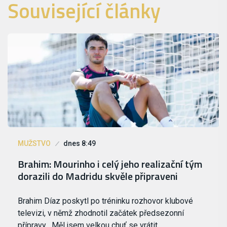
Související články
MUŽSTVO
dnes 8:49
Brahim: Mourinho i celý jeho realizační tým
dorazili do Madridu skvěle připraveni
Brahim Díaz poskytl po tréninku rozhovor klubové
televizi, v němž zhodnotil začátek předsezonní
přípravy. „Měl jsem velkou chuť se vrátit,…