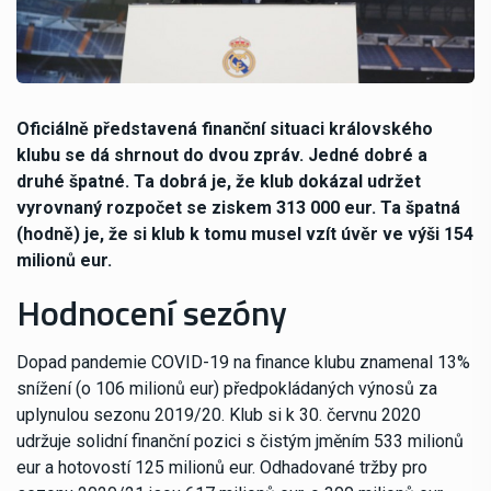
Oficiálně představená finanční situaci královského
klubu se dá shrnout do dvou zpráv. Jedné dobré a
druhé špatné. Ta dobrá je, že klub dokázal udržet
vyrovnaný rozpočet se ziskem 313 000 eur. Ta špatná
(hodně) je, že si klub k tomu musel vzít úvěr ve výši 154
milionů eur.
Hodnocení sezóny
Dopad pandemie COVID-19 na finance klubu znamenal 13%
snížení (o 106 milionů eur) předpokládaných výnosů za
uplynulou sezonu 2019/20. Klub si k 30. červnu 2020
udržuje solidní finanční pozici s čistým jměním 533 milionů
eur a hotovostí 125 milionů eur. Odhadované tržby pro