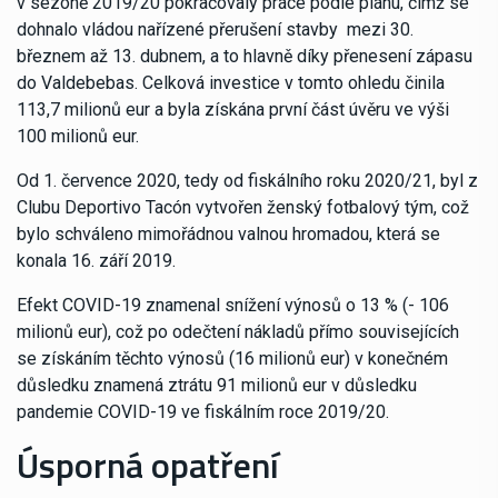
v sezóně 2019/20 pokračovaly práce podle plánu, čímž se
dohnalo vládou nařízené přerušení stavby mezi 30.
březnem až 13. dubnem, a to hlavně díky přenesení zápasu
do Valdebebas. Celková investice v tomto ohledu činila
113,7 milionů eur a byla získána první část úvěru ve výši
100 milionů eur.
Od 1. července 2020, tedy od fiskálního roku 2020/21, byl z
Clubu Deportivo Tacón vytvořen ženský fotbalový tým, což
bylo schváleno mimořádnou valnou hromadou, která se
konala 16. září 2019.
Efekt COVID-19 znamenal snížení výnosů o 13 % (- 106
milionů eur), což po odečtení nákladů přímo souvisejících
se získáním těchto výnosů (16 milionů eur) v konečném
důsledku znamená ztrátu 91 milionů eur v důsledku
pandemie COVID-19 ve fiskálním roce 2019/20.
Úsporná opatření