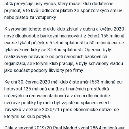
50% převyšuje ušlý výnos, který musel klub dodatečně
přijmout, a to kvůli odložení plateb ze sponzorských smluv
nebo plateb za vstupenky.
K vyrovnání tohoto efektu klub získal v dubnu a květnu 2020
nové dlouhodobé bankovní financování, z čehož 155 milionů
eur se týká 4 půjček s 5 letou splatností a 50 milionů eur se
týká úvěrové linky se 3 letou splatností. Operace byly
realizovány nezávisle od pěti národních bankovních
organizací, se kterými klub pracuje, a byly schváleny vládou
jako součást podpory likvidity pro firmy.
Ke dni 30. června 2020 měl klub čisté jmění 533 milionů eur,
hotovost 125 milionů eur (bez finančních prostředků
určených na renovaci stadionu) a v rámci dlouhodobé
úvěrové politiky by mělo být zajištěno splácení všech
závazků v sezoně 2020/21 i přes ekonomické obtíže, se
kterými se klub potýká.
Dále v sezoně 2019/20 Real Madrid vydal 286,4 milionů eur