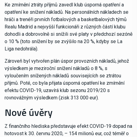
Ke zmírnění ztráty příjmů zavedl klub úsporná opatření a
opatření ke snížení nákladů. Na personálních nákladech se
hráči a trenéři prvních fotbalových a basketbalových týmů
Realu Madrid a nejvyšší funkcionáři z různých částí klubu
dohodli a dobrovolně si snížili své platy v předchozí sezóně
o 10 % (toto snížení by se zvýšilo na 20 %, kdyby se La
Liga nedohrála).
Zároveň byl vytvořen plán úspor provozních nákladů, jehož
výsledkem je meziroční snížení nákladů o 8 %, s
vyloučením snížených nákladů souvisejících se ztrátou
příjmů. Poté, co byla přijata úsporná opatření ke zmírnění
efektu COVID-19, uzavírá klub sezonu 2019/20 s
rovnovážným výsledkem (zisk 313 000 eur).
Nové úvěry
Z finančního hlediska představuje efekt COVID-19 dopad na
hotovost k 30. červnu 2020, – 154 milionů eur, což téměř o