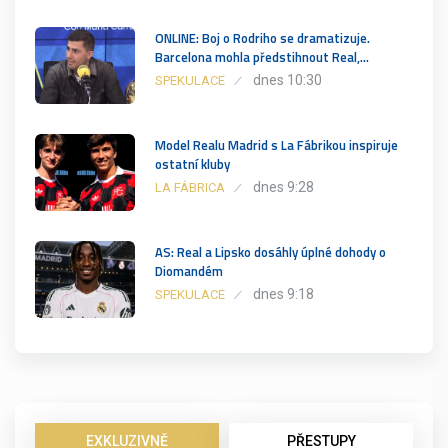
ONLINE: Boj o Rodriho se dramatizuje.
Barcelona mohla předstihnout Real,…
dnes 10:30
SPEKULACE
Model Realu Madrid s La Fábrikou inspiruje
ostatní kluby
dnes 9:28
LA FÁBRICA
AS: Real a Lipsko dosáhly úplné dohody o
Diomandém
dnes 9:18
SPEKULACE
EXKLUZIVNĚ
PŘESTUPY