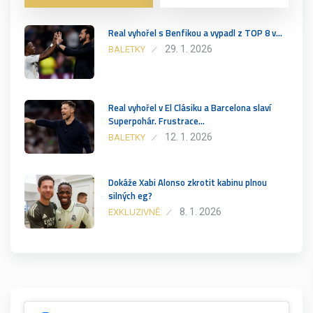
Real vyhořel s Benfikou a vypadl z TOP 8 v…
29. 1. 2026
BALETKY
Real vyhořel v El Clásiku a Barcelona slaví
Superpohár. Frustrace…
12. 1. 2026
BALETKY
Dokáže Xabi Alonso zkrotit kabinu plnou
silných eg?
8. 1. 2026
EXKLUZIVNĚ