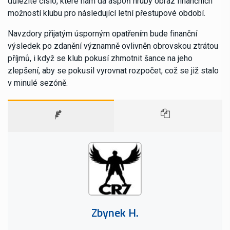
důležité číslo, které nám dá aspoň hrubý obraz finančních
možností klubu pro následující letní přestupové období.
Navzdory přijatým úsporným opatřením bude finanční
výsledek po zdanění významně ovlivněn obrovskou ztrátou
příjmů, i když se klub pokusí zhmotnit šance na jeho
zlepšení, aby se pokusil vyrovnat rozpočet, což se již stalo
v minulé sezóně.
Zbynek H.