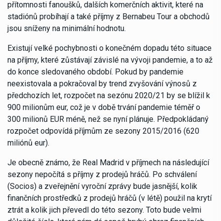
přítomnosti fanoušků, dalších komerčních aktivit, které na
stadiónů probíhají a také příjmy z Bernabeu Tour a obchodů
jsou sníženy na minimální hodnotu.
Existují velké pochybnosti o konečném dopadu této situace
na příjmy, které zůstávají závislé na vývoji pandemie, a to až
do konce sledovaného období. Pokud by pandemie
neexistovala a pokračoval by trend zvyšování výnosů z
předchozích let, rozpočet na sezónu 2020/21 by se blížil k
900 milionům eur, což je v době trvání pandemie téměř o
300 milionů EUR méně, než se nyní plánuje. Předpokládaný
rozpočet odpovídá příjmům ze sezony 2015/2016 (620
miliónů eur).
Je obecně známo, že Real Madrid v příjmech na následující
sezony nepočítá s příjmy z prodejů hráčů. Po schválení
(Socios) a zveřejnění vyroční zprávy bude jasnější, kolik
finančních prostředků z prodejů hráčů (v létě) použil na krytí
ztrát a kolik jich převedl do této sezony. Toto bude velmi