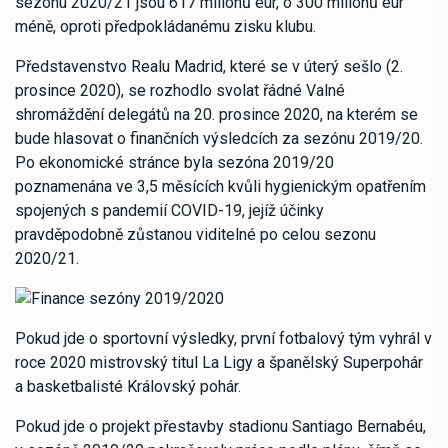
sezonu 2020/21 jsou 617 milionů eur, o 300 milionů eur
méně, oproti předpokládanému zisku klubu.
Představenstvo Realu Madrid, které se v úterý sešlo (2.
prosince 2020), se rozhodlo svolat řádné Valné
shromáždění delegátů na 20. prosince 2020, na kterém se
bude hlasovat o finančních výsledcích za sezónu 2019/20.
Po ekonomické stránce byla sezóna 2019/20
poznamenána ve 3,5 měsících kvůli hygienickým opatřením
spojených s pandemií COVID-19, jejíž účinky
pravděpodobně zůstanou viditelné po celou sezonu
2020/21.
Pokud jde o sportovní výsledky, první fotbalový tým vyhrál v
roce 2020 mistrovský titul La Ligy a španělský Superpohár
a basketbalisté Královský pohár.
Pokud jde o projekt přestavby stadionu Santiago Bernabéu,