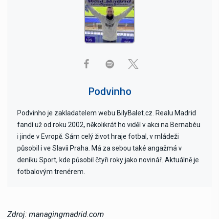
Podvinho
Podvinho je zakladatelem webu BilyBalet.cz. Realu Madrid
fandí už od roku 2002, několikrát ho viděl v akci na Bernabéu
i jinde v Evropě. Sám celý život hraje fotbal, v mládeži
působil i ve Slavii Praha. Má za sebou také angažmá v
deníku Sport, kde působil čtyři roky jako novinář. Aktuálně je
fotbalovým trenérem.
Zdroj: managingmadrid.com