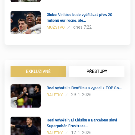
Globo: Vinícius bude vydělávat přes 20
milionů eur ročně, ale…
dnes 7:22
MUŽSTVO
EXKLUZIVNĚ
PŘESTUPY
Real vyhořel s Benfikou a vypadl z TOP 8 v…
29. 1. 2026
BALETKY
Real vyhořel v El Clásiku a Barcelona slaví
Superpohár. Frustrace…
12. 1. 2026
BALETKY