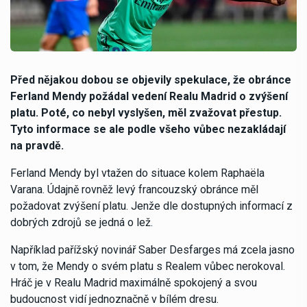
Před nějakou dobou se objevily spekulace, že obránce
Ferland Mendy požádal vedení Realu Madrid o zvýšení
platu. Poté, co nebyl vyslyšen, měl zvažovat přestup.
Tyto informace se ale podle všeho vůbec nezakládají
na pravdě.
Ferland Mendy byl vtažen do situace kolem Raphaëla
Varana. Údajně rovněž levý francouzský obránce měl
požadovat zvýšení platu. Jenže dle dostupných informací z
dobrých zdrojů se jedná o lež.
Například pařížský novinář Saber Desfarges má zcela jasno
v tom, že Mendy o svém platu s Realem vůbec nerokoval.
Hráč je v Realu Madrid maximálně spokojený a svou
budoucnost vidí jednoznačně v bílém dresu.