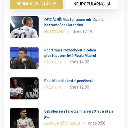
NEJNOVĚJŠÍ ČLÁNKY
NEJPOPULÁRNĚJŠÍ
OFICIÁLNĚ: Mastantuono odchází na
hostování do Fiorentiny
dnes 17:19
HOSTOVÁNÍ
Rodri může rozhodnout o celém
přestupovém létě Realu Madrid
dnes 14:02
PŘESTUPY
Real Madrid otevřel peněženku
dnes 12:30
PŘESTUPY
Ceballos se stal otcem, slaví 30 let a stále
je…
dnes 9:50
BÝVALÍ HRÁČI REALU