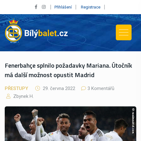
Přihlášení
Registrace
Fenerbahçe splnilo požadavky Mariana. Útočník
má další možnost opustit Madrid
PŘESTUPY
29. června 2022
3 Komentářů
Zbynek H.