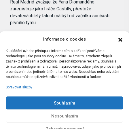
Real Madrid zvažuje, že Yana Diomandého
zaregistruje jako hráče Castilly, přestože
devatenáctiletý talent má být od začátku součástí
prvního týmu.…
Informace o cookies
K ukládání a/nebo přístupu k informacím o zařízení používáme
technologie, jako jsou soubory cookie. Děláme to, abychom zlepšili
zážitek z prohlížení a zobrazovali personalizované reklamy. Souhlas s
těmito technologiemi nám umožní zpracovávat údaje, jako je chování při
procházení nebo jedinečná ID na tomto webu. Nesouhlas nebo odvolání
souhlasu může nepříznivě ovlivnit určité vlastnosti a funkce.
Spravovat služby
Portál Bílýbalet.cz byl založen pod názvem Real-
Madrid.cz v roce 2007
Souhlasím
Kopírování obsahu je přísně zakázáno.
Nesouhlasím
Zobrazit nastavení