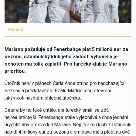
Mariano
Mariano požaduje od Fenerbahçe plat 5 milionů eur za
sezonu, istanbulský klub jeho žádosti vyhověl a je
ochoten mu tolik zaplatit. Pro turecký klub je Mariano
prioritou.
Útočník není v plánech Carla Ancelottiho pro nadcházející
sezónu a představitelé Realu Madrid jsou otevřeni
jakýmkoli návrhům ohledně útočníka.
Getafe by ho také chtělo, ale turecký směr se zdá
nejrealističtější. Fenerbahçe stále vyjednává a chce jednání
urychlit, aby přesvědčil Mariana. Nejprve mu klub z Istanbulu
nabídl 4 miliony eur za sezónu a smlouva měla platit na dvě