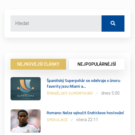
NEJNOVĚJŠÍ ČLÁNKY
NEJPOPULÁRNĚJŠÍ
Španělský Superpohár se odehraje v únoru:
favority jsou Miami a…
dnes 5:00
ŠPANĚLSKÝ SUPERPOHÁR
Romano: Nelze vyloučit Endrickovo hostování
včera 22:11
SPEKULACE