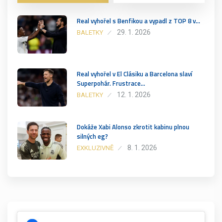
Real vyhořel s Benfikou a vypadl z TOP 8 v…
29. 1. 2026
BALETKY
Real vyhořel v El Clásiku a Barcelona slaví
Superpohár. Frustrace…
12. 1. 2026
BALETKY
Dokáže Xabi Alonso zkrotit kabinu plnou
silných eg?
8. 1. 2026
EXKLUZIVNĚ