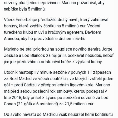
sezony plus jednu nepovinnou. Mariano požadoval, aby
nabídka byla 5 milionů.
Včera Fenerbahçe předložilo druhý návrh, který zahrnoval
bonusy, které zvýšily částku na 5 milionů eur. Vedení
tureckého klubu mluví s hráčovým agentem, Davidem
Arandou, aby ho přesvědčili o druhém návrhu.
Mariano se stal prioritou na soupisce nového trenéra Jorge
Jesuse a Los Blancos za něj příliš očekávat nebudou, neboť
jim jde především o odstranění hráče z výplatní listiny.
Útočník nastoupil v minulé sezóně v pouhých 11 zápasech
za Real Madrid ve všech soutěžích, ve kterých vstřelil jeden
gól – proti Cádizu v předposledním ligovém kole. Mariano
má před sebou poslední rok smlouvy, kterou podepsal v
létě 2018, kdy přišel z Lyonu po senzační sezóně za Les
Gones (21 gólů a 6 asistencí) za 21,5 milionu eur.
Od svého návratu do Madridu však neudržel herní kontinuitu