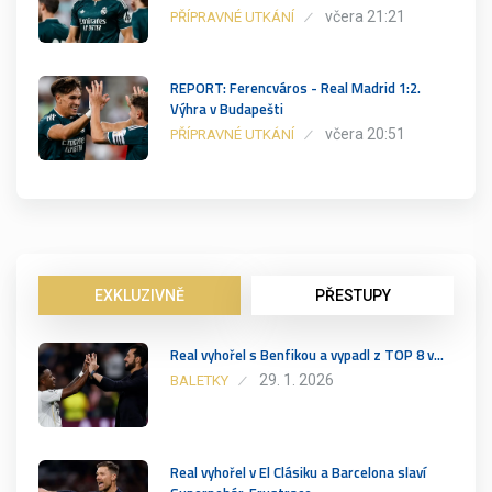
včera 21:21
PŘÍPRAVNÉ UTKÁNÍ
REPORT: Ferencváros - Real Madrid 1:2.
Výhra v Budapešti
včera 20:51
PŘÍPRAVNÉ UTKÁNÍ
EXKLUZIVNĚ
PŘESTUPY
Real vyhořel s Benfikou a vypadl z TOP 8 v…
29. 1. 2026
BALETKY
Real vyhořel v El Clásiku a Barcelona slaví