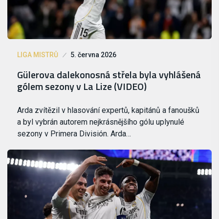
LIGA MISTRŮ
5. června 2026
Gülerova dalekonosná střela byla vyhlášená
gólem sezony v La Lize (VIDEO)
Arda zvítězil v hlasování expertů, kapitánů a fanoušků
a byl vybrán autorem nejkrásnějšího gólu uplynulé
sezony v Primera División. Arda…