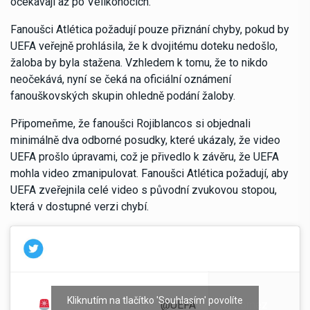
očekávají až po Velikonocích.
Fanoušci Atlética požadují pouze přiznání chyby, pokud by
UEFA veřejně prohlásila, že k dvojitému doteku nedošlo,
žaloba by byla stažena. Vzhledem k tomu, že to nikdo
neočekává, nyní se čeká na oficiální oznámení
fanouškovských skupin ohledně podání žaloby.
Připomeňme, že fanoušci Rojiblancos si objednali
minimálně dva odborné posudky, které ukázaly, že video
UEFA prošlo úpravami, což je přivedlo k závěru, že UEFA
mohla video zmanipulovat. Fanoušci Atlética požadují, aby
UEFA zveřejnila celé video s původní zvukovou stopou,
která v dostupné verzi chybí.
Kliknutím na tlačítko 'Souhlasím' povolíte
Con esta imagen
Vía
@UEFA
— Javi Gómez