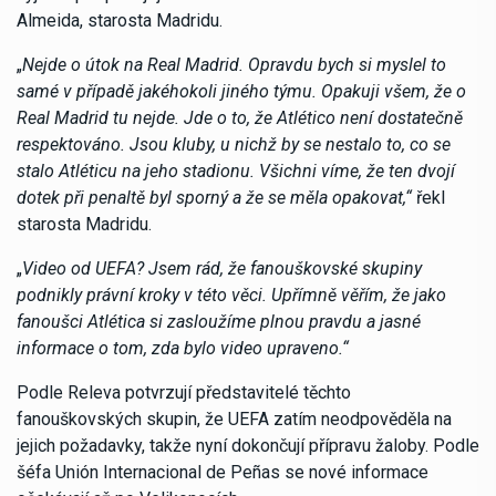
Almeida, starosta Madridu.
„
Nejde o útok na Real Madrid. Opravdu bych si myslel to
samé v případě jakéhokoli jiného týmu. Opakuji všem, že o
Real Madrid tu nejde. Jde o to, že Atlético není dostatečně
respektováno. Jsou kluby, u nichž by se nestalo to, co se
stalo Atléticu na jeho stadionu. Všichni víme, že ten dvojí
dotek při penaltě byl sporný a že se měla opakovat,“
řekl
starosta Madridu.
„
Video od UEFA? Jsem rád, že fanouškovské skupiny
podnikly právní kroky v této věci. Upřímně věřím, že jako
fanoušci Atlética si zasloužíme plnou pravdu a jasné
informace o tom, zda bylo video upraveno.“
Podle Releva potvrzují představitelé těchto
fanouškovských skupin, že UEFA zatím neodpověděla na
jejich požadavky, takže nyní dokončují přípravu žaloby. Podle
šéfa Unión Internacional de Peñas se nové informace