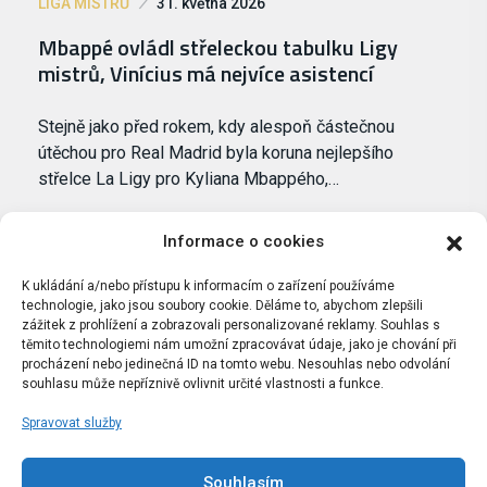
LIGA MISTRŮ
31. května 2026
Mbappé ovládl střeleckou tabulku Ligy
mistrů, Vinícius má nejvíce asistencí
Stejně jako před rokem, kdy alespoň částečnou
útěchou pro Real Madrid byla koruna nejlepšího
střelce La Ligy pro Kyliana Mbappého,…
Informace o cookies
K ukládání a/nebo přístupu k informacím o zařízení používáme
technologie, jako jsou soubory cookie. Děláme to, abychom zlepšili
zážitek z prohlížení a zobrazovali personalizované reklamy. Souhlas s
těmito technologiemi nám umožní zpracovávat údaje, jako je chování při
procházení nebo jedinečná ID na tomto webu. Nesouhlas nebo odvolání
souhlasu může nepříznivě ovlivnit určité vlastnosti a funkce.
Spravovat služby
Portál Bílýbalet.cz byl založen pod názvem Real-
Madrid.cz v roce 2007
Souhlasím