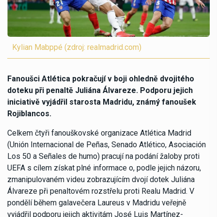
Kylian Mabppé (zdroj: realmadrid.com)
Fanoušci Atlética pokračují v boji ohledně dvojitého
doteku při penaltě Juliána Álvareze. Podporu jejich
iniciativě vyjádřil starosta Madridu, známý fanoušek
Rojiblancos.
Celkem čtyři fanouškovské organizace Atlética Madrid
(Unión Internacional de Peñas, Senado Atlético, Asociación
Los 50 a Señales de humo) pracují na podání žaloby proti
UEFA s cílem získat plné informace o, podle jejich názoru,
zmanipulovaném videu zobrazujícím dvojí dotek Juliána
Álvareze při penaltovém rozstřelu proti Realu Madrid. V
pondělí během galavečera Laureus v Madridu veřejně
vyjádřil podporu jejich aktivitám José Luis Martínez-