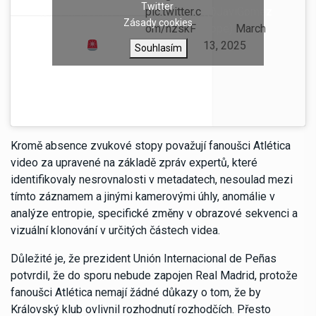
Twitter
tomó la decisión el
pic.twitter.c
(@JaviGomez
Zásady cookies
VAR de anular el gol
om/hzskF
Cope)
March
de Julián
wtwk7
13, 2025
Souhlasím
Kromě absence zvukové stopy považují fanoušci Atlética
video za upravené na základě zpráv expertů, které
identifikovaly nesrovnalosti v metadatech, nesoulad mezi
tímto záznamem a jinými kamerovými úhly, anomálie v
analýze entropie, specifické změny v obrazové sekvenci a
vizuální klonování v určitých částech videa.
Důležité je, že prezident Unión Internacional de Peñas
potvrdil, že do sporu nebude zapojen Real Madrid, protože
fanoušci Atlética nemají žádné důkazy o tom, že by
Královský klub ovlivnil rozhodnutí rozhodčích. Přesto