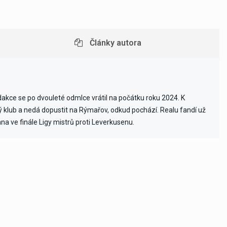
Články autora
edakce se po dvouleté odmlce vrátil na počátku roku 2024. K
vý klub a nedá dopustit na Rýmařov, odkud pochází. Realu fandí už
ana ve finále Ligy mistrů proti Leverkusenu.