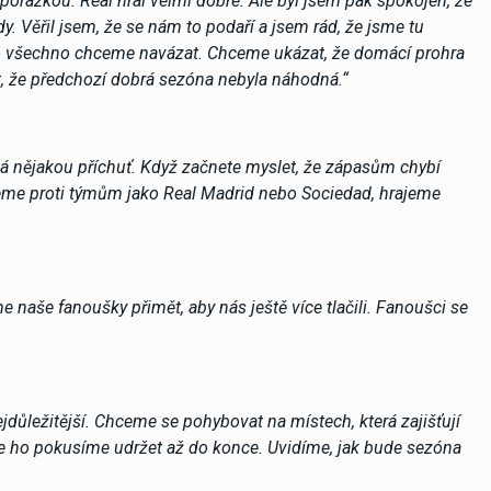
 porážkou. Real hrál velmi dobře. Ale byl jsem pak spokojen, že
. Věřil jsem, že se nám to podaří a jsem rád, že jsme tu
to všechno chceme navázat. Chceme ukázat, že domácí prohra
, že předchozí dobrá sezóna nebyla náhodná.“
má nějakou příchuť. Když začnete myslet, že zápasům chybí
rajeme proti týmům jako Real Madrid nebo Sociedad, hrajeme
še fanoušky přimět, aby nás ještě více tlačili. Fanoušci se
ejdůležitější. Chceme se pohybovat na místech, která zajišťují
se ho pokusíme udržet až do konce. Uvidíme, jak bude sezóna