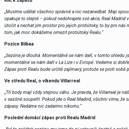
Klíč k zápasu
„
Musíme udělat všechno správně a nic nezanedbat. Mají spoust
opakuje to stejné – pokud nedohrajete své akce, Real Madrid v
útočit a nechat jim prostor pro jejich protiútoky, to by pro n
tom, jak moc dokážeme omezit protiútoky Realu.
“
Pozice Bilbaa
„
Sezóna je dlouhá. Momentálně se nám daří, v tomto ohledu 
momentálně se nám daří v La Lize i v Evropě. Vedeme si dobře
Zápas proti Realu bude určitě zajímavý, protože se proti sobě p
Ve středu Real, o víkendu Villarreal
„
Tři body mají vždy stejnou váhu. Je pravda, že Villarreal je n
v sezóně soupeřit. Pokud jde o Real Madrid, všichni víme, že s
zápasy. Nedáme nic zadarmo nikomu.
“
Poslední domácí zápas proti Realu Madrid