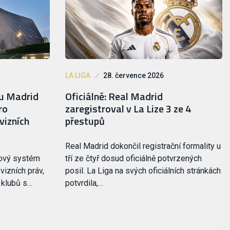
LA LIGA
28. července 2026
lu Madrid
Oficiálně: Real Madrid
ro
zaregistroval v La Lize 3 ze 4
vizních
přestupů
Real Madrid dokončil registrační formality u
nový systém
tří ze čtyř dosud oficiálně potvrzených
vizních práv,
posil. La Liga na svých oficiálních stránkách
i klubů s…
potvrdila,…