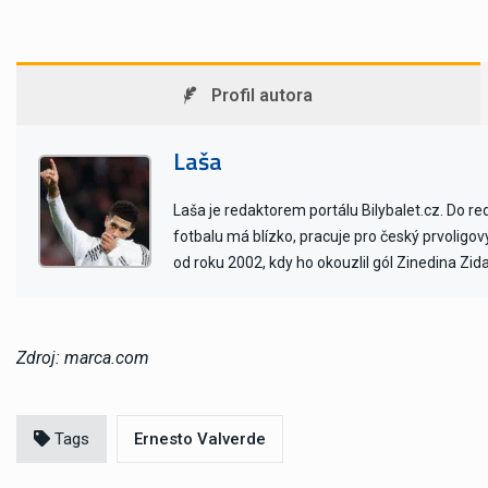
Profil autora
Laša
Laša je redaktorem portálu Bilybalet.cz. Do r
fotbalu má blízko, pracuje pro český prvoligo
od roku 2002, kdy ho okouzlil gól Zinedina Zid
Zdroj: marca.com
Tags
Ernesto Valverde