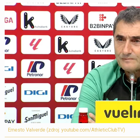
Ernesto Valverde (zdroj: youtube.com/AthleticClubTV)