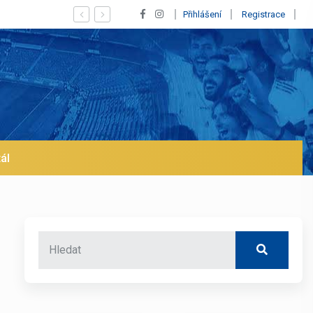
Vypískaný Vinícius! Blíží se jeho odchod z Realu a pustí se klub na tr
Přihlášení
Registrace
ál