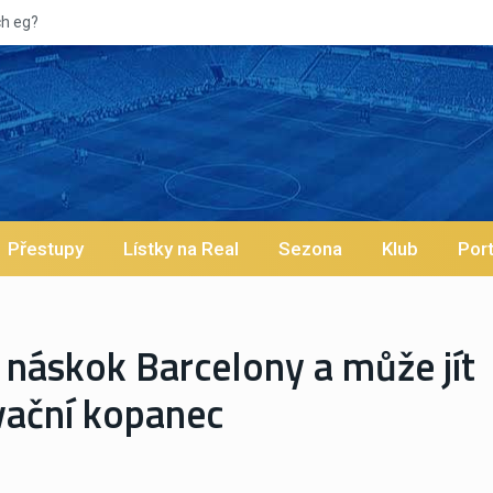
Přestupy
Lístky na Real
Sezona
Klub
Port
 náskok Barcelony a může jít
ivační kopanec