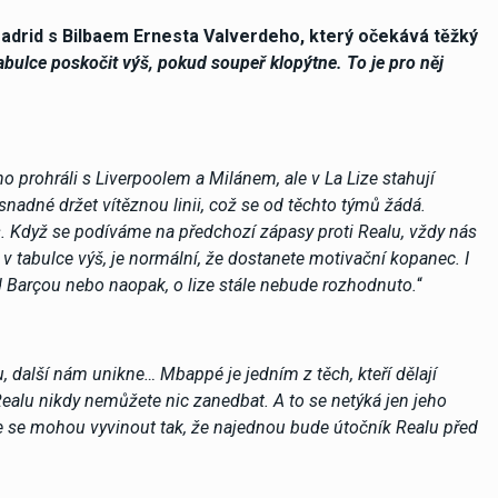
adrid s Bilbaem Ernesta Valverdeho, který očekává těžký
abulce poskočit výš, pokud soupeř klopýtne. To je pro něj
vno prohráli s Liverpoolem a Milánem, ale v La Lize stahují
snadné držet vítěznou linii, což se od těchto týmů žádá.
as. Když se podíváme na předchozí zápasy proti Realu, vždy nás
 v tabulce výš, je normální, že dostanete motivační kopanec. I
 Barçou nebo naopak, o lize stále nebude rozhodnuto.
“
 další nám unikne… Mbappé je jedním z těch, kteří dělají
i Realu nikdy nemůžete nic zanedbat. A to se netýká jen jeho
kce se mohou vyvinout tak, že najednou bude útočník Realu před