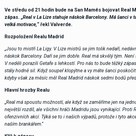
Ve středu od 21 hodin bude na San Mamés bojovat Real M
zápas. „
Real v La Lize stahuje náskok Barcelony. Má šanci v t
velká motivace,
“ řekl Valverde.
Rozpoložení Realu Madrid
„
Jsou to mistři La Ligy. V Lize mistrů se jim tolik nedaří, nedá
náskok Barcelony. Daří se jim dobře. Real má skvělý tým. Není 
V neděli porazili Getafe s lehkostí. Pro nás to bude těžký záp
stály hodně sil. Když soupeř klopýtne a vy máte šanci poskočit
kdyby však za měsíc měl Real Madrid náskok sedmi bodů před
Hlavní hrozby Realu
„
Real má spoustu možností, ale když se zaměříme jen na jednu,
největší rozdíl, ale všichni hráči Madridu jsou vynikající. Prot
ofenzivních akcí. Týká se to i našich výpadů, protože i tyto a
naším brankářem
.“