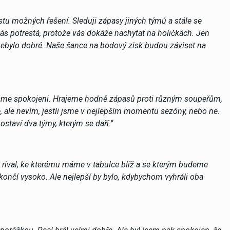
u možných řešení. Sleduji zápasy jiných týmů a stále se
ás potrestá, protože vás dokáže nachytat na holičkách. Jen
ás nebylo dobré. Naše šance na bodový zisk budou záviset na
jsme spokojeni. Hrajeme hodně zápasů proti různým soupeřům,
, ale nevím, jestli jsme v nejlepším momentu sezóny, nebo ne.
ostaví dva týmy, kterým se daří.
“
áš rival, ke kterému máme v tabulce blíž a se kterým budeme
končí vysoko. Ale nejlepší by bylo, kdybychom vyhráli oba