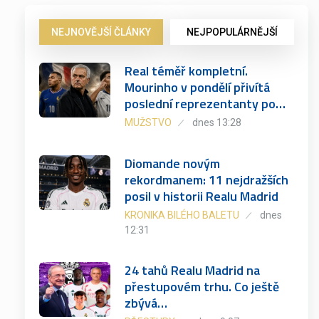
NEJNOVĚJŠÍ ČLÁNKY
NEJPOPULÁRNĚJŠÍ
Real téměř kompletní.
Mourinho v pondělí přivítá
poslední reprezentanty po…
MUŽSTVO
dnes 13:28
Diomande novým
rekordmanem: 11 nejdražších
posil v historii Realu Madrid
KRONIKA BILÉHO BALETU
dnes
12:31
24 tahů Realu Madrid na
přestupovém trhu. Co ještě
zbývá…