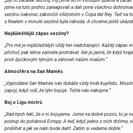
„
Byl to začátek sezóny, my jsme do ní vstoupili špatně a začali
jsme na tuto prohru zareagovali a dali jsme všechno dohromady
sezónu nakonec zakončili vítězstvím v Copa del Rey. Teď na 
s Realem v minulé sezóně byla náhoda. A chceme ještě ukázat
Nejdůležitější zápas sezóny?
„
Pro mě je nejdůležitější vždy ten nadcházející. Každý zápas 
příchuť, pak lehce začnete prohrávat. Ale je jasné, že když h
proti špičkovým týmům a zároveň našim rivalům.
“
Atmosféra na San Mamés
„
Vyprodané San Mamés nás dokáže vždy hnát kupředu. Musíme na
zapojí, když vidí, že tým bojuje. Tohle nás nakopne.
“
Boj o Ligu mistrů
„
Rád bych řekl, že o ni bojujeme. Jsme na dobré pozici, to je n
postup do pohárové Evropy. A teď, když jedno z nich držíme, 
probíhat a jak se nám bude dařit. Zatím si vedeme dobře.
“