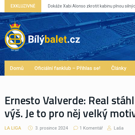
Dokáže Xabi Alonso zkrotit kabinu plnou silných eg?
EXKLUZIVNĚ
Domů
Oficiální fanklub – Přihlas se!
Články
Ernesto Valverde: Real stáhl
výš. Je to pro něj velký mot
LA LIGA
3. prosince 2024
1 Komentář
Laša