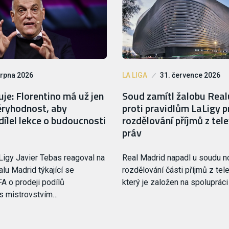
srpna 2026
LA LIGA
31. července 2026
je: Florentino má už jen
Soud zamítl žalobu Rea
ryhodnost, aby
proti pravidlům LaLigy p
ílel lekce o budoucnosti
rozdělování příjmů z tele
práv
Ligy Javier Tebas reagoval na
Real Madrid napadl u soudu 
lu Madrid týkající se
rozdělování části příjmů z tele
FA o prodeji podílů
který je založen na spoluprác
 s mistrovstvím…