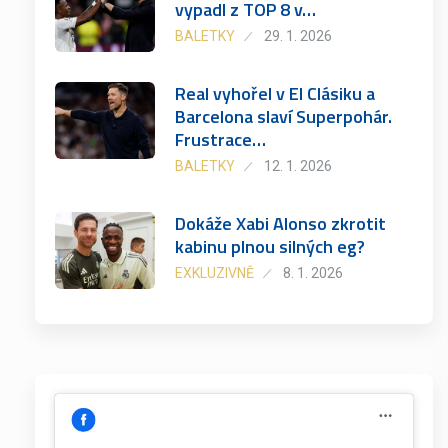
vypadl z TOP 8 v…
BALETKY
29. 1. 2026
Real vyhořel v El Clásiku a
Barcelona slaví Superpohár.
Frustrace…
BALETKY
12. 1. 2026
Dokáže Xabi Alonso zkrotit
kabinu plnou silných eg?
EXKLUZIVNĚ
8. 1. 2026