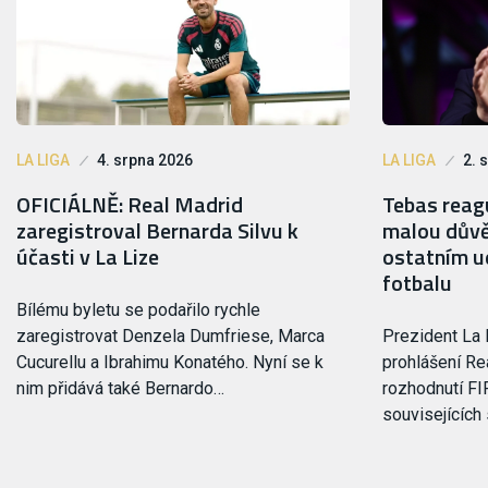
LA LIGA
4. srpna 2026
LA LIGA
2. 
OFICIÁLNĚ: Real Madrid
Tebas reagu
zaregistroval Bernarda Silvu k
malou důvě
účasti v La Lize
ostatním ud
fotbalu
Bílému byletu se podařilo rychle
zaregistrovat Denzela Dumfriese, Marca
Prezident La 
Cucurellu a Ibrahimu Konatého. Nyní se k
prohlášení Rea
nim přidává také Bernardo…
rozhodnutí FI
souvisejících