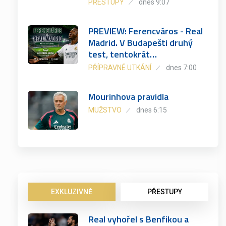
PŘESTUPY
dnes 9:07
PREVIEW: Ferencváros - Real
Madrid. V Budapešti druhý
test, tentokrát…
PŘÍPRAVNÉ UTKÁNÍ
dnes 7:00
Mourinhova pravidla
MUŽSTVO
dnes 6:15
EXKLUZIVNĚ
PŘESTUPY
Real vyhořel s Benfikou a