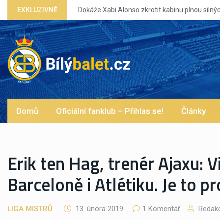
Dokáže Xabi Alonso zkrotit kabinu plnou silných eg?
EXKLUZIVNĚ
Domů
Oficiální fanklub – Přihlas se!
Články
Erik ten Hag, trenér Ajaxu: V
Barceloně i Atlétiku. Je to p
LIGA MISTRŮ
13. února 2019
1 Komentář
Redak