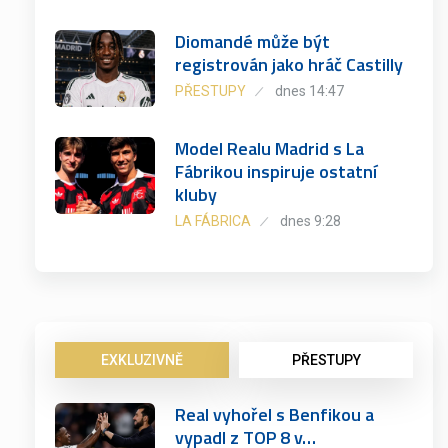
Diomandé může být
registrován jako hráč Castilly
PŘESTUPY
dnes 14:47
Model Realu Madrid s La
Fábrikou inspiruje ostatní
kluby
LA FÁBRICA
dnes 9:28
EXKLUZIVNĚ
PŘESTUPY
Real vyhořel s Benfikou a
vypadl z TOP 8 v…