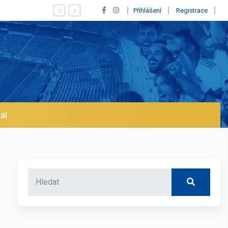
Vypískaný Vinícius! Blíží se jeho odchod z Realu a pustí se klub na trh 
Přihlášení
Registrace
ál