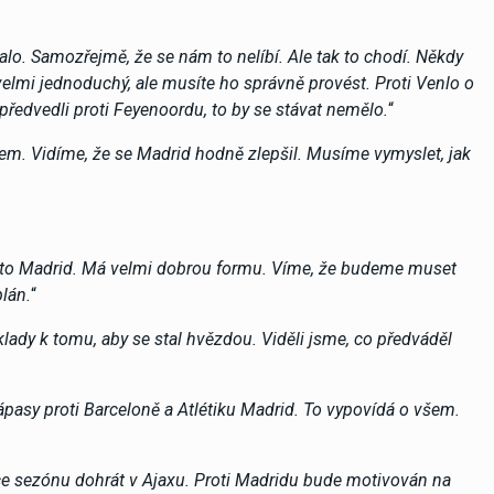
talo. Samozřejmě, že se nám to nelíbí. Ale tak to chodí. Někdy
velmi jednoduchý, ale musíte ho správně provést. Proti Venlo o
 předvedli proti Feyenoordu, to by se stávat nemělo.
“
em. Vidíme, že se Madrid hodně zlepšil. Musíme vymyslet, jak
e to Madrid. Má velmi dobrou formu. Víme, že budeme muset
plán.
“
ady k tomu, aby se stal hvězdou. Viděli jsme, co předváděl
ápasy proti Barceloně a Atlétiku Madrid. To vypovídá o všem.
ce sezónu dohrát v Ajaxu. Proti Madridu bude motivován na