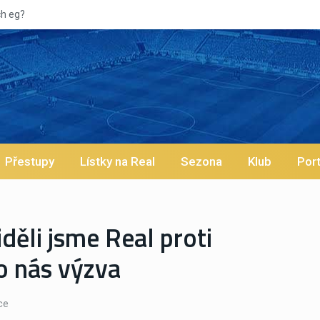
Přestupy
Lístky na Real
Sezona
Klub
Port
iděli jsme Real proti
ro nás výzva
ce