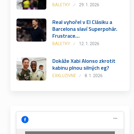
BALETKY
29. 1. 2026
Real vyhořel v El Clásiku a
Barcelona slaví Superpohár.
Frustrace…
BALETKY
12. 1. 2026
Dokáže Xabi Alonso zkrotit
kabinu plnou silných eg?
EXKLUZIVNĚ
8. 1. 2026