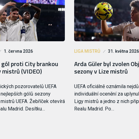
1. června 2026
LIGA MISTRŮ
31. května 2026
gól proti City brankou
Arda Güler byl zvolen O
y mistrů (VIDEO)
sezony v Lize mistrů
nických pozorovatelů UEFA
UEFA oficiálně oznámila nejdůl
 nejlepších gólů sezony
individuální ocenění za uplyn
mistrů UEFA. Žebříček otevírá
Ligy mistrů a jedno z nich přip
ealu Madrid. Desítku…
Realu Madrid. Po…