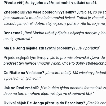
Přesto věří, že by jeho svěřenci mohli v utkání uspět.
Znepokojují vás vaše poslední výsledky?
„
Stalo se, co se s
jste zklamaní a musíte hledat možná řešení. Fotbal je vlastně 
víkendu jsme hráli dobře, stejně jako v poháru. Ale to, co jsme
Benzema?
„
Real Madrid určitě přijede s nějakým dobrým plán
na něj vyrukovat.
“
Má De Jong nějaké zdravotní problémy?
„
Je v pořádku
“
Přijede nejlepší tým Evropy. „
Je to pro nás obrovská výzva. J
předvést ten nejlepší možný výkon. Chce to dobrý strategický 
Co říkáte na Viníciuse?
„
Je velmi mladý. Má všechny předpokl
v posledních týdnech.
“
Jak se Real změnil?
„
V minulém týdnu odehráli fantastické z
Jsou na tom mnohem lépe, než byli ve skupinové fázi.
“
Ovlivní nějak De Jonga přestup do Barcelony?
„
Frenkie ch