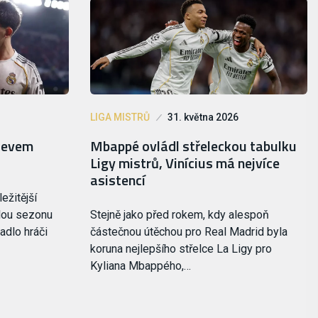
LIGA MISTRŮ
31. května 2026
bjevem
Mbappé ovládl střeleckou tabulku
Ligy mistrů, Vinícius má nejvíce
asistencí
ežitější
ulou sezonu
Stejně jako před rokem, kdy alespoň
adlo hráči
částečnou útěchou pro Real Madrid byla
koruna nejlepšího střelce La Ligy pro
Kyliana Mbappého,…