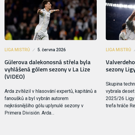
LIGA MISTRŮ
5. června 2026
LIGA MISTRŮ
Gülerova dalekonosná střela byla
Valverdeho 
vyhlášená gólem sezony v La Lize
sezony Lig
(VIDEO)
Skupina tech
Arda zvítězil v hlasování expertů, kapitánů a
vybrala deset
fanoušků a byl vybrán autorem
2025/26 Ligy 
nejkrásnějšího gólu uplynulé sezony v
trefa hráče R
Primera División. Arda…