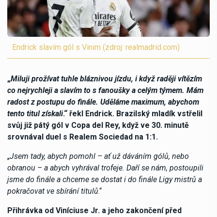
Endrick slavím gól s Vinim (zdroj: realmadrid.com)
„
Miluji prožívat tuhle bláznivou jízdu, i když raději vítězím
co nejrychleji a slavím to s fanoušky a celým týmem. Mám
radost z postupu do finále. Uděláme maximum, abychom
tento titul získali
.“ řekl Endrick. Brazilský mladík vstřelil
svůj již pátý gól v Copa del Rey, když ve 30. minutě
srovnával duel s Realem Sociedad na 1:1.
„
Jsem tady, abych pomohl – ať už dáváním gólů, nebo
obranou – a abych vyhrával trofeje. Daří se nám, postoupili
jsme do finále a chceme se dostat i do finále Ligy mistrů a
pokračovat ve sbírání titulů
.“
Přihrávka od Viníciuse Jr. a jeho zakončení před