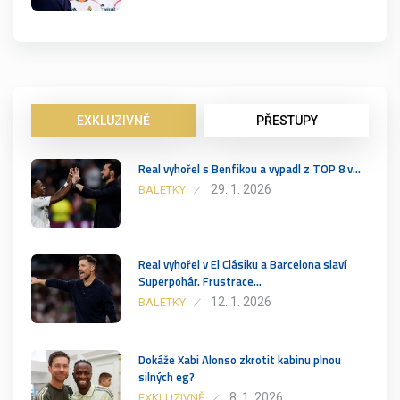
EXKLUZIVNĚ
PŘESTUPY
Real vyhořel s Benfikou a vypadl z TOP 8 v…
29. 1. 2026
BALETKY
Real vyhořel v El Clásiku a Barcelona slaví
Superpohár. Frustrace…
12. 1. 2026
BALETKY
Dokáže Xabi Alonso zkrotit kabinu plnou
silných eg?
8. 1. 2026
EXKLUZIVNĚ