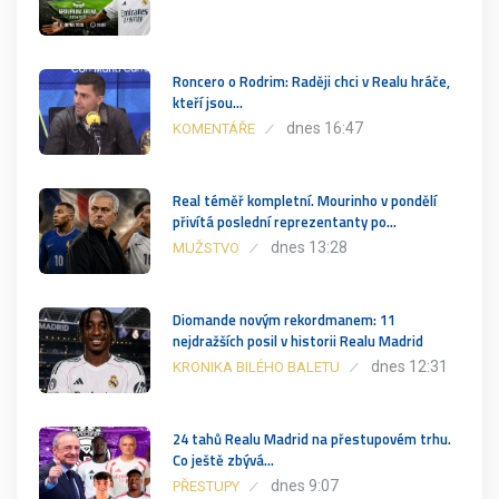
Roncero o Rodrim: Raději chci v Realu hráče,
kteří jsou…
dnes 16:47
KOMENTÁŘE
Real téměř kompletní. Mourinho v pondělí
přivítá poslední reprezentanty po…
dnes 13:28
MUŽSTVO
Diomande novým rekordmanem: 11
nejdražších posil v historii Realu Madrid
dnes 12:31
KRONIKA BILÉHO BALETU
24 tahů Realu Madrid na přestupovém trhu.
Co ještě zbývá…
dnes 9:07
PŘESTUPY