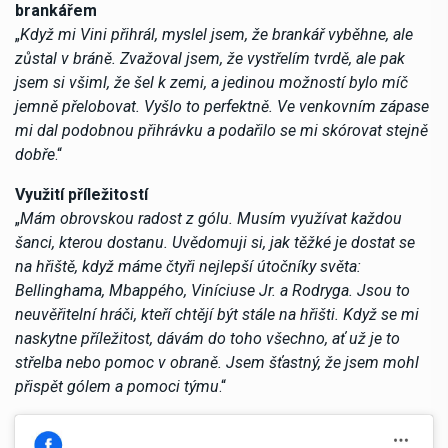
brankářem
„
Když mi Vini přihrál, myslel jsem, že brankář vyběhne, ale
zůstal v bráně. Zvažoval jsem, že vystřelím tvrdě, ale pak
jsem si všiml, že šel k zemi, a jedinou možností bylo míč
jemně přelobovat. Vyšlo to perfektně. Ve venkovním zápase
mi dal podobnou přihrávku a podařilo se mi skórovat stejně
dobře
.“
Využití příležitostí
„
Mám obrovskou radost z gólu. Musím využívat každou
šanci, kterou dostanu. Uvědomuji si, jak těžké je dostat se
na hřiště, když máme čtyři nejlepší útočníky světa:
Bellinghama, Mbappého, Viníciuse Jr. a Rodryga. Jsou to
neuvěřitelní hráči, kteří chtějí být stále na hřišti. Když se mi
naskytne příležitost, dávám do toho všechno, ať už je to
střelba nebo pomoc v obraně. Jsem šťastný, že jsem mohl
přispět gólem a pomoci týmu
.“