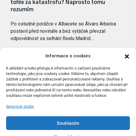
tohle za katastrofu? Naprosto tomu
rozumím
Po ostudné porážce v Albacete se Álvaro Arbeloa
postavil před novináře a bez vytáček převzal
odpovědnost za selhání Realu Madrid.…
Informace o cookies
K ukládání a/nebo přístupu k informacím o zařízení používáme
technologie, jako jsou soubory cookie. Děláme to, abychom zlepšili
zážitek z prohlížení a zobrazovali personalizované reklamy. Souhlas s
těmito technologiemi nám umožní zpracovávat údaje, jako je chování při
procházení nebo jedinečná ID na tomto webu. Nesouhlas nebo odvolání
souhlasu může nepříznivě ovlivnit určité vlastnosti a funkce.
Spravovat služby
Portál Bílýbalet.cz byl založen pod názvem Real-
Madrid.cz v roce 2007
Souhlasím
Kopírování obsahu je přísně zakázáno.