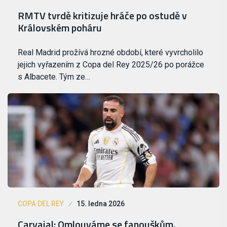
RMTV tvrdě kritizuje hráče po ostudě v
Královském poháru
Real Madrid prožívá hrozné období, které vyvrcholilo
jejich vyřazením z Copa del Rey 2025/26 po porážce
s Albacete. Tým ze…
COPA DEL REY
15. ledna 2026
Carvajal: Omlouváme se fanouškům,