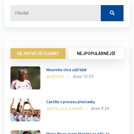
NEJNOVĚJŠÍ ČLÁNKY
NEJPOPULÁRNĚJŠÍ
Mourinho chce užší kádr
dnes 10:59
MUŽSTVO
Castilla v procesu přestavby
dnes 9:24
CASTILLA A JUNIOŘI
Mario Rivas: Jsem šťastný za gól i za