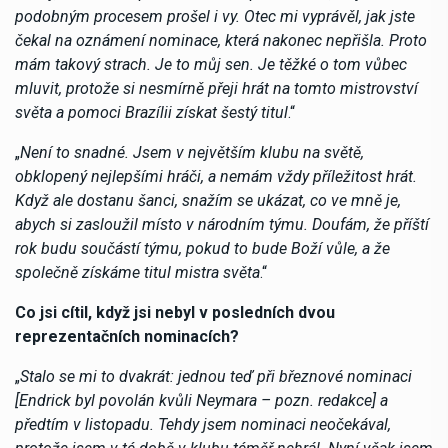
podobným procesem prošel i vy. Otec mi vyprávěl, jak jste
čekal na oznámení nominace, která nakonec nepřišla. Proto
mám takový strach. Je to můj sen. Je těžké o tom vůbec
mluvit, protože si nesmírně přeji hrát na tomto mistrovství
světa a pomoci Brazílii získat šestý titul
.“
„
Není to snadné. Jsem v největším klubu na světě,
obklopený nejlepšími hráči, a nemám vždy příležitost hrát.
Když ale dostanu šanci, snažím se ukázat, co ve mně je,
abych si zasloužil místo v národním týmu. Doufám, že příští
rok budu součástí týmu, pokud to bude Boží vůle, a že
společně získáme titul mistra světa
.“
Co jsi cítil, když jsi nebyl v posledních dvou
reprezentačních nominacích?
„
Stalo se mi to dvakrát: jednou teď při březnové nominaci
[Endrick byl povolán kvůli Neymara – pozn. redakce] a
předtím v listopadu. Tehdy jsem nominaci neočekával,