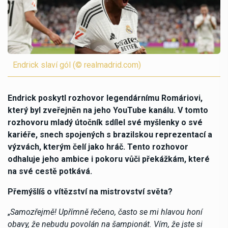
Endrick slaví gól (© realmadrid.com)
Endrick poskytl rozhovor legendárnímu Romáriovi,
který byl zveřejněn na jeho YouTube kanálu. V tomto
rozhovoru mladý útočník sdílel své myšlenky o své
kariéře, snech spojených s brazilskou reprezentací a
výzvách, kterým čelí jako hráč. Tento rozhovor
odhaluje jeho ambice i pokoru vůči překážkám, které
na své cestě potkává.
Přemýšlíš o vítězství na mistrovství světa?
„
Samozřejmě! Upřímně řečeno, často se mi hlavou honí
obavy, že nebudu povolán na šampionát. Vím, že jste si