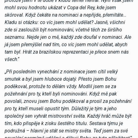
protože jsem v té době v klubu téměř nehrál. Nyní však jsem
mohl svou hodnotu ukázat v Copa del Rey, kde jsem
skóroval. Když čekáte na nominaci a nepřijde, přemítáte…
Kladu si otázku: co víc jsem mohl udělat? Jasně, všichni
zde si zasloužili být nominováni, včetně těch ze širšího
seznamu. Nejde jen o mě, každý zde doufal v nominaci. Ale
já jsem přemýšlel nad tím, co víc jsem mohl udělat, abych
tam byl. Hrát za brazilskou reprezentaci je přece snem nás
všech
.“
„
Při posledním vynechání z nominace jsem cítil velký
smutek a byl jsem hluboce dojatý. Přesto jsem Bohu
poděkoval, protože to dělám vždy. Modlil jsem se za
požehnání pro ty, kteří byli nominováni. Když mě pak
povolali, znovu jsem Bohu poděkoval a prosil za požehnání
pro ty, kteří museli opustit tým. Důležitý je tým a jeho
společný sen vyhrát mistrovství světa. Každý hráč může být
tím, kdo přispěje k zisku šestého titulu. Sestava týmu je
podružná – hlavní je stát se mistry světa. Teď jsem za své