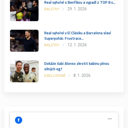
Real vyhořel s Benfikou a vypadl z TOP 8 v…
29. 1. 2026
BALETKY
Real vyhořel v El Clásiku a Barcelona slaví
Superpohár. Frustrace…
12. 1. 2026
BALETKY
Dokáže Xabi Alonso zkrotit kabinu plnou
silných eg?
8. 1. 2026
EXKLUZIVNĚ