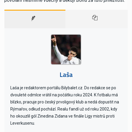
povolání nesmírně vděčný a děkuji Bohu za tuto příležitost
.“
Laša
Laša je redaktorem portálu Bilybalet.cz. Do redakce se po
dvouleté odmlce vrátil na počátku roku 2024. K fotbalu má
blízko, pracuje pro český prvoligový klub a nedá dopustit na
Rýmařov, odkud pochází. Realu fandí už od roku 2002, kdy
ho okouzlil gól Zinedina Zidana ve finále Ligy mistrů proti
Leverkusenu.