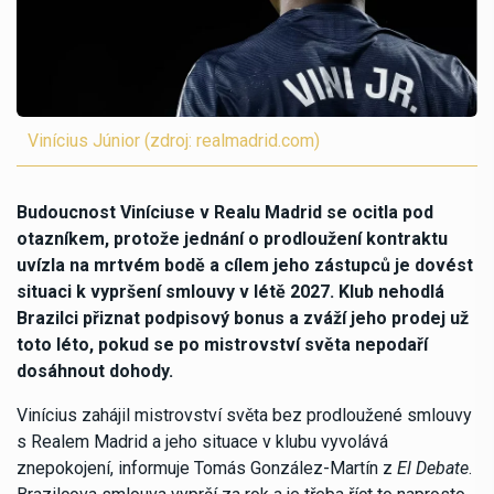
Vinícius Júnior (zdroj: realmadrid.com)
Budoucnost Viníciuse v Realu Madrid se ocitla pod
otazníkem, protože jednání o prodloužení kontraktu
uvízla na mrtvém bodě a cílem jeho zástupců je dovést
situaci k vypršení smlouvy v létě 2027. Klub nehodlá
Brazilci přiznat podpisový bonus a zváží jeho prodej už
toto léto, pokud se po mistrovství světa nepodaří
dosáhnout dohody.
Vinícius zahájil mistrovství světa bez prodloužené smlouvy
s Realem Madrid a jeho situace v klubu vyvolává
znepokojení, informuje Tomás González-Martín z
El Debate
.