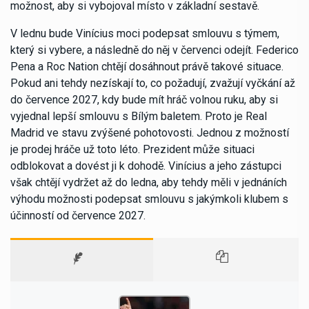
možnost, aby si vybojoval místo v základní sestavě.
V lednu bude Vinícius moci podepsat smlouvu s týmem,
který si vybere, a následně do něj v červenci odejít. Federico
Pena a Roc Nation chtějí dosáhnout právě takové situace.
Pokud ani tehdy nezískají to, co požadují, zvažují vyčkání až
do července 2027, kdy bude mít hráč volnou ruku, aby si
vyjednal lepší smlouvu s Bílým baletem. Proto je Real
Madrid ve stavu zvýšené pohotovosti. Jednou z možností
je prodej hráče už toto léto. Prezident může situaci
odblokovat a dovést ji k dohodě. Vinícius a jeho zástupci
však chtějí vydržet až do ledna, aby tehdy měli v jednáních
výhodu možnosti podepsat smlouvu s jakýmkoli klubem s
účinností od července 2027.