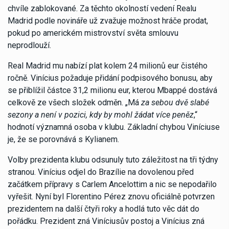
chvíle zablokované. Za těchto okolností vedení Realu
Madrid podle novináře už zvažuje možnost hráče prodat,
pokud po americkém mistrovství světa smlouvu
neprodlouží.
Real Madrid mu nabízí plat kolem 24 milionů eur čistého
ročně. Vinícius požaduje přidání podpisového bonusu, aby
se přiblížil částce 31,2 milionu eur, kterou Mbappé dostává
celkově ze všech složek odměn. „Má
za sebou dvě slabé
sezony a není v pozici, kdy by mohl žádat více peněz
,“
hodnotí významná osoba v klubu. Základní chybou Viníciuse
je, že se porovnává s Kylianem.
Volby prezidenta klubu odsunuly tuto záležitost na tři týdny
stranou. Vinícius odjel do Brazílie na dovolenou před
začátkem přípravy s Carlem Ancelottim a nic se nepodařilo
vyřešit. Nyní byl Florentino Pérez znovu oficiálně potvrzen
prezidentem na další čtyři roky a hodlá tuto věc dát do
pořádku. Prezident zná Viníciusův postoj a Vinícius zná