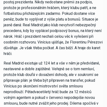
postoj prezidenta. Nikdy nedostane prémii za podpis,
protože je profesionálním hráčem, který klubu patří, a ne
fotbalistou přicházejícím zadarmo. Pokud dostane více
peněz, bude to vyplývat z výše platu a bonusů. Situace je
jasně daná: Real Madrid jako klub nevytvoří nebezpečný
precedens, kdy by vyplácel podpisový bonus, na který není
nárok. Hráč i prezident nechali celou věc k vyřešení při
osobním rozhovoru. Vinícius ujišťuje, že Florentinu Pérezovi
důvěřuje. Je však třeba počkat. A čas běží. A hraje do karet
hráči.
Real Madrid existuje už 124 let a vše v něm je předvídané,
nastavené a dobře zajištěné. Veřejně se o tom nemluví,
protože klub doufá v dosažení dohody, ale v soukromí se
připravuje plán: je třeba být připraven na transfer, pokud
Vinícius po skončení mistrovství světa smlouvu
neprodlouží. Pětadvacetiletý hráč bude za 12 měsíců
volným agentem a pokud v červenci nepodepíše novou
smlouvu, bude nutné zvážit jeho prodej. Dilema spočívá v